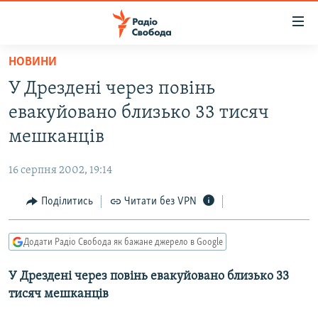
Доступність
посилання
Перейти
НОВИНИ
до
РАДІО СВОБОДА – 70 РОКІВ
У Дрездені через повінь
основного
ВСЕ ЗА ДОБУ
матеріалу
евакуйовано близько 33 тисяч
СТАТТІ
Перейти
мешканців
до
ВІЙНА
ПОЛІТИКА
основної
16 серпня 2002, 19:14
РОСІЙСЬКА «ФІЛЬТРАЦІЯ»
ЕКОНОМІКА
навігації
Перейти
Поділитись
Читати без VPN
ДОНБАС.РЕАЛІЇ
СУСПІЛЬСТВО
до
КРИМ.РЕАЛІЇ
КУЛЬТУРА
пошуку
Додати Радіо Свобода як бажане джерело в Google
ТИ ЯК?
СПОРТ
У Дрездені через повінь евакуйовано близько 33
СХЕМИ
УКРАЇНА
тисяч мешканців
КИТАЙ.ВИКЛИКИ
СВІТ