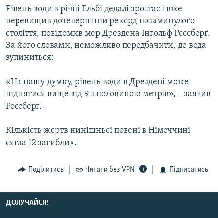
Рівень води в річці Ельбі дедалі зростає і вже
МУЛЬТИМЕДІА
перевищив дотеперішній рекорд позаминулого
ФОТО
століття, повідомив мер Дрездена Інґольф Россберґ.
СПЕЦПРОЄКТИ
За його словами, неможливо передбачити, де вода
зупиниться:
ПОДКАСТИ
«На нашу думку, рівень води в Дрездені може
КРИМ РЕАЛІЇ
піднятися вище від 9 з половиною метрів», – заявив
РУС
Россберґ.
УКР
Кількість жертв нинішньої повені в Німеччині
КТАТ
сягла 12 загиблих.
ДОЛУЧАЙСЯ!
Поділитись
Читати без VPN
Підписатись
ДОЛУЧАЙСЯ!