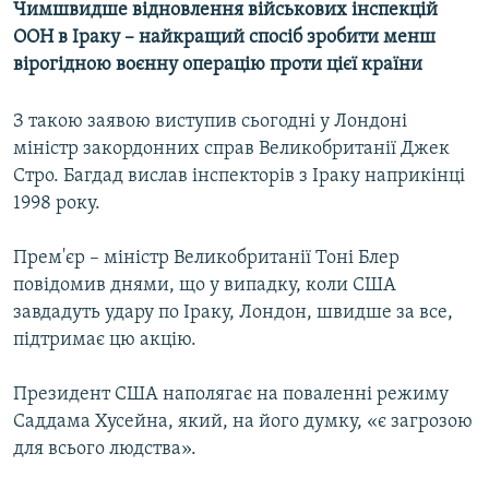
Чимшвидше відновлення військових інспекцій
МУЛЬТИМЕДІА
ООН в Іраку – найкращий спосіб зробити менш
ФОТО
вірогідною воєнну операцію проти цієї країни
СПЕЦПРОЄКТИ
З такою заявою виступив сьогодні у Лондоні
ПОДКАСТИ
міністр закордонних справ Великобританії Джек
Стро. Багдад вислав інспекторів з Іраку наприкінці
КРИМ РЕАЛІЇ
1998 року.
РУС
Прем'єр – міністр Великобританії Тоні Блер
УКР
повідомив днями, що у випадку, коли США
КТАТ
завдадуть удару по Іраку, Лондон, швидше за все,
підтримає цю акцію.
ДОЛУЧАЙСЯ!
Президент США наполягає на поваленні режиму
Саддама Хусейна, який, на його думку, «є загрозою
для всього людства».