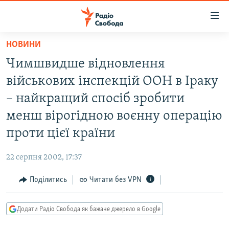
Доступність
посилання
Перейти
НОВИНИ
до
РАДІО СВОБОДА – 70 РОКІВ
Чимшвидше відновлення
основного
ВСЕ ЗА ДОБУ
матеріалу
військових інспекцій ООН в Іраку
СТАТТІ
Перейти
– найкращий спосіб зробити
до
ВІЙНА
ПОЛІТИКА
менш вірогідною воєнну операцію
основної
РОСІЙСЬКА «ФІЛЬТРАЦІЯ»
ЕКОНОМІКА
навігації
проти цієї країни
Перейти
ДОНБАС.РЕАЛІЇ
СУСПІЛЬСТВО
до
22 серпня 2002, 17:37
КРИМ.РЕАЛІЇ
КУЛЬТУРА
пошуку
Поділитись
Читати без VPN
ТИ ЯК?
СПОРТ
СХЕМИ
УКРАЇНА
Додати Радіо Свобода як бажане джерело в Google
КИТАЙ.ВИКЛИКИ
СВІТ