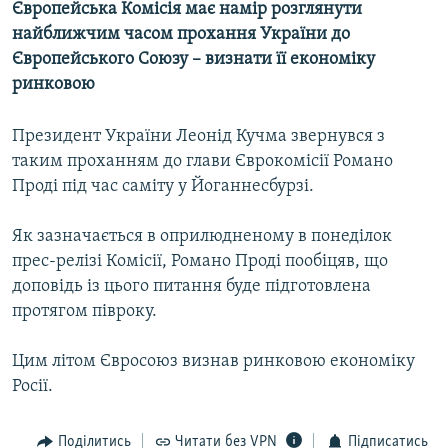
Європейська Комісія має намір розглянути
МУЛЬТИМЕДІА
найближчим часом прохання України до
ФОТО
Європейського Союзу – визнати її економіку
ринковою
СПЕЦПРОЄКТИ
ПОДКАСТИ
Президент України Леонід Кучма звернувся з
таким проханням до глави Єврокомісії Романо
КРИМ РЕАЛІЇ
Проді під час саміту у Йоганнесбурзі.
РУС
Як зазначається в оприлюдненому в понеділок
УКР
прес-релізі Комісії, Романо Проді пообіцяв, що
КТАТ
доповідь із цього питання буде підготовлена
протягом півроку.
ДОЛУЧАЙСЯ!
Цим літом Євросоюз визнав ринковою економіку
Росії.
Поділитись
Читати без VPN
Підписатись