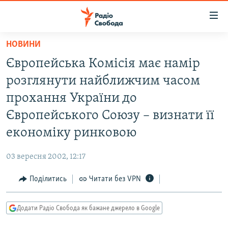
Доступність
посилання
Перейти
НОВИНИ
до
РАДІО СВОБОДА – 70 РОКІВ
Європейська Комісія має намір
основного
ВСЕ ЗА ДОБУ
матеріалу
розглянути найближчим часом
СТАТТІ
Перейти
прохання України до
до
ВІЙНА
ПОЛІТИКА
Європейського Союзу – визнати її
основної
РОСІЙСЬКА «ФІЛЬТРАЦІЯ»
ЕКОНОМІКА
навігації
економіку ринковою
Перейти
ДОНБАС.РЕАЛІЇ
СУСПІЛЬСТВО
до
03 вересня 2002, 12:17
КРИМ.РЕАЛІЇ
КУЛЬТУРА
пошуку
Поділитись
Читати без VPN
ТИ ЯК?
СПОРТ
СХЕМИ
УКРАЇНА
Додати Радіо Свобода як бажане джерело в Google
КИТАЙ.ВИКЛИКИ
СВІТ