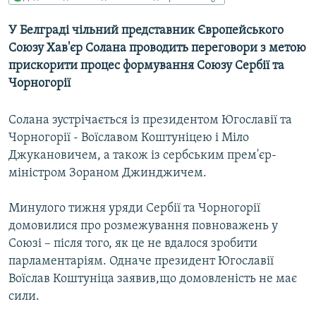
МУЛЬТИМЕДІА
У Белграді чільний представник Європейського
ФОТО
Союзу Хав'єр Солана проводить переговори з метою
СПЕЦПРОЄКТИ
прискорити процес формування Союзу Сербії та
Чорногорії
ПОДКАСТИ
Солана зустрічається із президентом Югославії та
КРИМ РЕАЛІЇ
Чорногорії - Воїславом Коштуніцею і Міло
РУС
Джукановичем, а також із сербським прем'єр-
УКР
міністром Зораном Джинджичем.
КТАТ
Минулого тижня уряди Сербії та Чорногорії
домовилися про розмежування повноважень у
ДОЛУЧАЙСЯ!
Союзі – після того, як це не вдалося зробити
парламентаріям. Одначе президент Югославії
Воїслав Коштуніца заявив,що домовленість не має
сили.