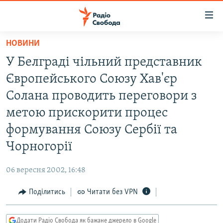
Доступність
посилання
Перейти
НОВИНИ
до
РАДІО СВОБОДА – 70 РОКІВ
У Белграді чільний представник
основного
ВСЕ ЗА ДОБУ
матеріалу
Європейського Союзу Хав'єр
СТАТТІ
Перейти
Солана проводить переговори з
до
ВІЙНА
ПОЛІТИКА
метою прискорити процес
основної
РОСІЙСЬКА «ФІЛЬТРАЦІЯ»
ЕКОНОМІКА
навігації
формування Союзу Сербії та
Перейти
ДОНБАС.РЕАЛІЇ
СУСПІЛЬСТВО
Чорногорії
до
КРИМ.РЕАЛІЇ
КУЛЬТУРА
пошуку
06 вересня 2002, 16:48
ТИ ЯК?
СПОРТ
Поділитись
Читати без VPN
СХЕМИ
УКРАЇНА
КИТАЙ.ВИКЛИКИ
СВІТ
Додати Радіо Свобода як бажане джерело в Google