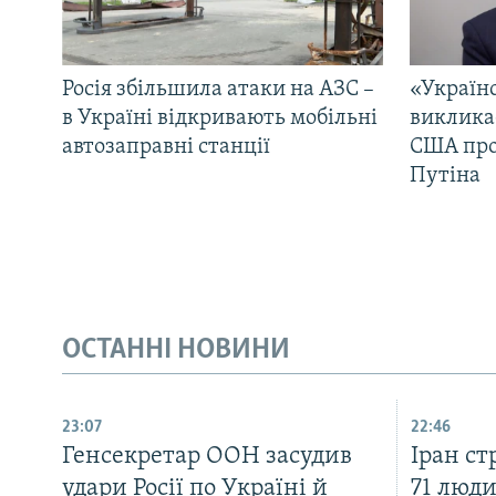
Росія збільшила атаки на АЗС –
«Україн
в Україні відкривають мобільні
виклика
автозаправні станції
США про 
Путіна
ОСТАННІ НОВИНИ
23:07
22:46
Генсекретар ООН засудив
Іран с
удари Росії по Україні й
71 люди