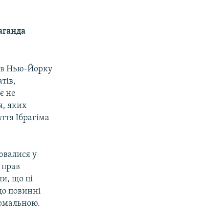
аганда
у в Нью-Йорку
тів,
 є не
я, яких
ття Ібрагіма
ювалися у
 прав
и, що ці
що повинні
ормальною.