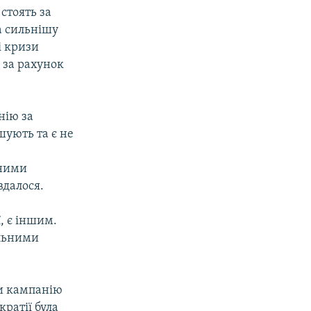
стоять за
а сильнішу
і кризи
 за рахунок
нію за
шують та є не
чними
вдалося.
, є іншим.
альними
ли кампанію
ратії була