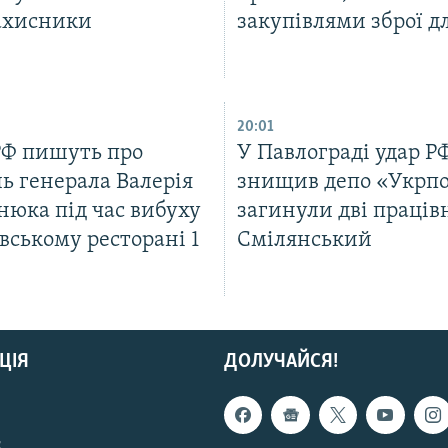
ахисники
закупівлями зброї д
20:01
РФ пишуть про
У Павлограді удар Р
ь генерала Валерія
знищив депо «Укрп
нюка під час вибуху
загинули дві праців
вському ресторані 1
Смілянський
ЦІЯ
ДОЛУЧАЙСЯ!
с