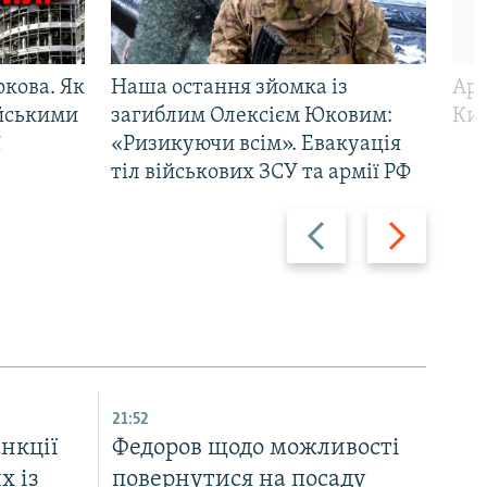
ркова. Як
Наша остання зйомка із
Арм
ійськими
загиблим Олексієм Юковим:
Киї
ї
«Ризикуючи всім». Евакуація
тіл військових ЗСУ та армії РФ
Назад
Вперед
21:52
нкції
Федоров щодо можливості
х із
повернутися на посаду