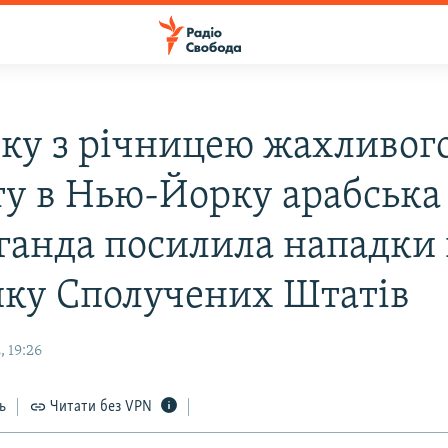
язку з річницею жахливог
ту в Нью-Йорку арабська
ганда посилила нападки
ику Сполучених Штатів
 19:26
ь
Читати без VPN