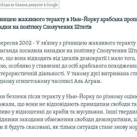
обода як бажане джерело в Google
річницею жахливого теракту в Нью-Йорку арабська проп
адки на політику Сполучених Штатів
вересня 2002 - У зв’язку з річницею жахливого теракт
паганда посилила нападки на політику Сполучених Шта
, що вона відходить від ідеалів демократії і мало того,
, особливо у ставленні до осіб арабського походженн
терористичній діяльності. У такому дусі витримана ста
ідному єгипетському часописі Аль Аграм.
ни безпеки після теракту у Нью-Йорку по різному оцін
ажали, що вони не відповідають принципам свободи та
иво у відношенні до арабів та мусульман. Інші твердил
хідними заходами обмеження свободи демократіями, 
и й будуть скасовані, як тільки ситуація стане знову н