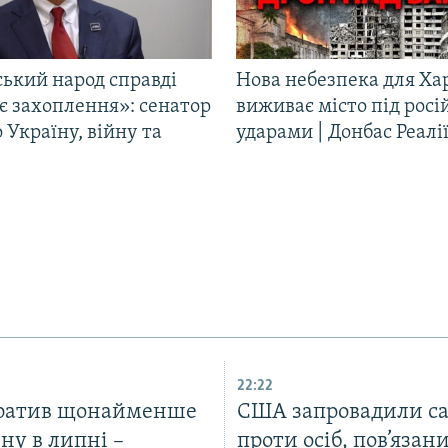
ський народ справді
Нова небезпека для Ха
є захоплення»: сенатор
виживає місто під рос
Україну, війну та
ударами | Донбас Реалі
22:22
тратив щонайменше
США запровадили са
ну в липні –
проти осіб, пов’язани