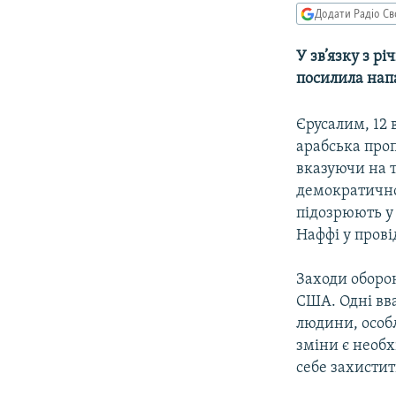
МУЛЬТИМЕДІА
Додати Радіо Св
ФОТО
У зв’язку з 
СПЕЦПРОЄКТИ
посилила нап
ПОДКАСТИ
Єрусалим, 12 
арабська про
вказуючи на те
демократичною
підозрюють у 
Наффі у пров
Заходи оборо
США. Одні вв
людини, особл
зміни є необ
себе захистит