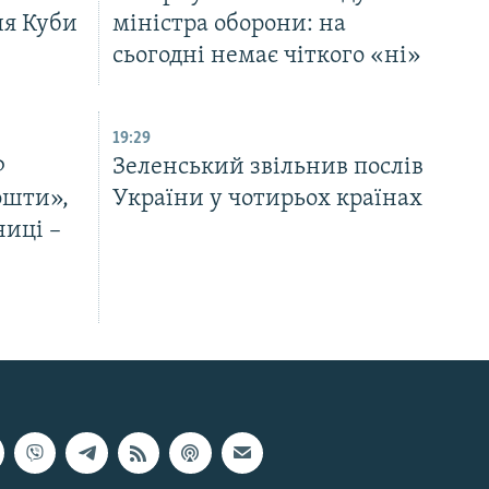
ля Куби
міністра оборони: на
сьогодні немає чіткого «ні»
19:29
Ф
Зеленський звільнив послів
ошти»,
України у чотирьох країнах
ниці –