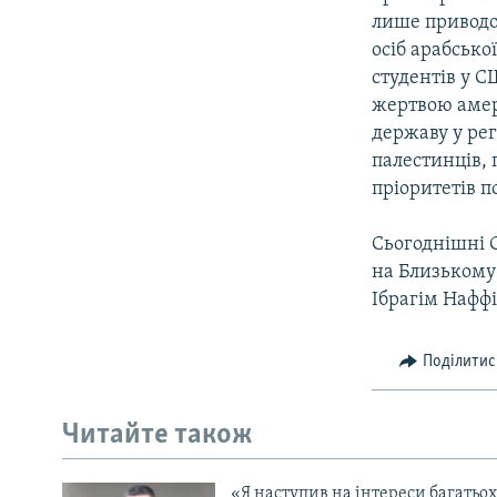
лише приводо
осіб арабсько
студентів у С
жертвою амер
державу у рег
палестинців,
пріоритетів 
Сьогоднішні С
на Близькому
Ібрагім Наффі
Поділитис
Читайте також
«Я наступив на інтереси багатьох