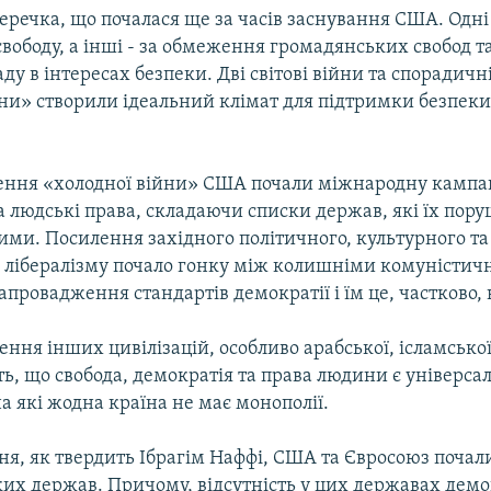
перечка, що почалася ще за часів заснування США. Одні 
вободу, а інші - за обмеження громадянських свобод т
ду в інтересах безпеки. Дві світові війни та спорадичн
йни» створили ідеальний клімат для підтримки безпеки
ення «холодної війни» США почали міжнародну кампа
 людські права, складаючи списки держав, які їх пору
ми. Посилення західного політичного, культурного та
 лібералізму почало гонку між колишніми комуністи
апровадження стандартів демократії і їм це, частково, 
ення інших цивілізацій, особливо арабської, ісламської
ь, що свобода, демократія та права людини є універс
а які жодна країна не має монополії.
сня, як твердить Ібрагім Наффі, США та Євросоюз поча
их держав. Причому, відсутність у цих державах демок