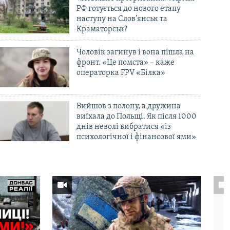
РФ готується до нового етапу
наступу на Слов’янськ та
Краматорськ?
Чоловік загинув і вона пішла на
фронт. «Це помста» – каже
операторка FPV «Білка»
Вийшов з полону, а дружина
виїхала до Польщі. Як після 1000
днів неволі вибратися «із
психологічної і фінансової ями»