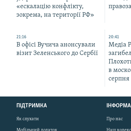
«ескалацію конфлікту,
правоз
зокрема, на території РФ»
21:16
20:41
В офісі Вучича анонсували
Медіа 
візит Зеленського до Сербії
загибел
Плохот
в моско
серпня
КРИМ РЕАЛІЇ
РУС
ПІДТРИМКА
ІНФОРМА
УКР
КТАТ
Як слухати
Про нас
Мобільний додаток
Наш кодек