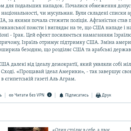
м для подальших нападок. Почалися обмеження допу
ї національності, чи мусульман. Були складені списки 
ША, за якими почала стежити поліція. Афганістан став
иканської помсти і виглядає на те, що США нападе і н
іоні - Ірак. Цей ефект посилюється намаганням Ізраїл
 причому, Ізраїль отримує підтримку США. Зміна амер
поширила безодню, що розділяє США та арабські держав
ША далекі від ідеалу демократії, який уявляли собі мі
 Сході. «Прощавай ідеал Америки», - так завершує сво
 в єгипетській газеті Аль Аграм.
ь
Читати без VPN
Підписатись
Друк
«Один стріляє в себе, а двоє