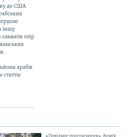
ску до США
арабських
 першою
а іншу
ю зламати опір
иканських
и.
льйони арабів
ю статтю
«Повільне прогризання». Армія