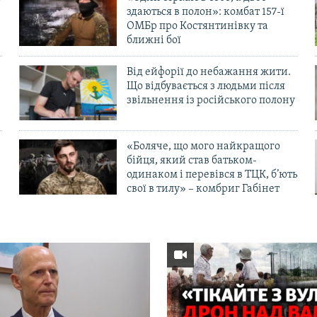
здаються в полон»: комбат 157-ї
ОМБр про Костянтинівку та
ближні бої
Від ейфорії до небажання жити.
Що відбувається з людьми після
в
звільнення із російського полону
«Боляче, що мого найкращого
бійця, який став батьком-
одинаком і перевівся в ТЦК, б’ють
свої в тилу» – комбриг Габінет