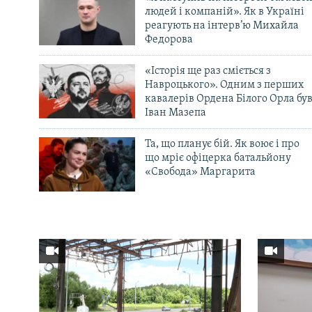
людей і компаній». Як в Україні
реагують на інтерв’ю Михайла
Федорова
«Історія ще раз сміється з
Навроцького». Одним з перших
кавалерів Ордена Білого Орла бу
Іван Мазепа
Та, що планує бій. Як воює і про
що мріє офіцерка батальйону
«Свобода» Маргарита