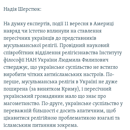
Надія Шерстюк:
На думку експертів, події 11 вересня в Америці
навряд чи істотно вплинули на ставлення
пересічних українців до представників
мусульманської релігії. Провідний науковий
співробітник відділення релігієзнавства Інституту
філософії НАН України Людмила Филипович
стверджує, що українське суспільство не встигло
виробити чітких антиісламських настроїв. По-
перше, мусульманська релігія в Україні не дуже
поширена (за винятком Криму), і пересічний
український громадянин мало що знає про
магометанство. По-друге, українське суспільство у
переважній більшості є досить апатичним, щоб
цікавитися релігійною проблематикою взагалі та
ісламським питанням зокрема.