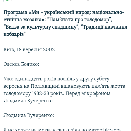
МУЛЬТИМЕДІА
Програма «Ми – український народ: національно-
ФОТО
етнічна мозаїка»: “Пам’ятати про голодомор”,
СПЕЦПРОЄКТИ
“Битва за культурну спадщину”, “Традиції навчання
кобзарів”
ПОДКАСТИ
Київ, 18 вересня 2002 –
КРИМ РЕАЛІЇ
РУС
Олекса Боярко:
УКР
Уже одинадцять років поспіль у другу суботу
КТАТ
вересня на Полтавщині вшановують пам’ять жертв
голодомору 1932-33 років. Перед мікрофоном
ДОЛУЧАЙСЯ!
Людмила Кучеренко.
Людмила Кучеренко:
Я не ходжу на могилу свого діда по матері Федора