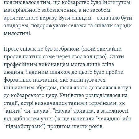
пояснювалося тим, що кобзарство було інститутом
матеріального забезпечення, а не засобом
артистичного виразу. Бути співцем – означало бути
злидарем, подорожувати селами та співати заради
милостині.
Проте співак не був жебраком (який звичайно
просив платню саме через своє каліцтво). Стати
професійним виконавцем могла лише сліпа
людина, і єдиним шляхом до цього було пройти
формальне навчання, яке закінчувалося
ініціальним обрядом, після якого дозволявся вступ
до кобзарського цеху. Учнівство розподілялося на
стадії, котрі визначалися такими термінами, як
"книга" чи "наука". "Наука" тривала, в залежності
від здібностей учня (їх ще називали "челяддю" або
"підмайстрами") протягом шести років.