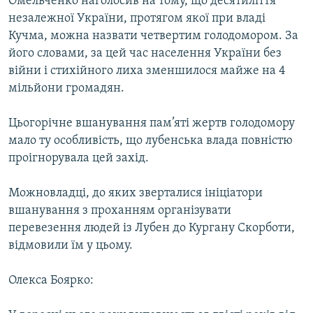
Омельченко наголосив на тому, що десятиліття
незалежної України, протягом якої при владі
Кучма, можна назвати четвертим голодомором. За
його словами, за цей час населення України без
війни і стихійного лиха зменшилося майже на 4
мільйони громадян.
Цьогорічне вшанування пам’яті жертв голодомору
мало ту особливість, що лубенська влада повністю
проігнорувала цей захід.
Можновладці, до яких зверталися ініціатори
вшанування з проханням організувати
перевезення людей із Лубен до Кургану Скорботи,
відмовили їм у цьому.
Олекса Боярко: