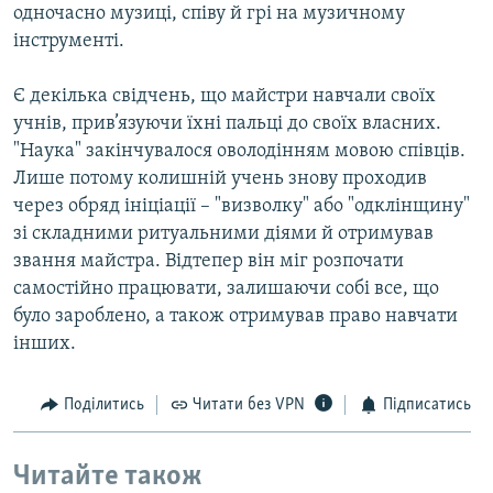
одночасно музиці, співу й грі на музичному
інструменті.
Є декілька свідчень, що майстри навчали своїх
учнів, прив’язуючи їхні пальці до своїх власних.
"Наука" закінчувалося оволодінням мовою співців.
Лише потому колишній учень знову проходив
через обряд ініціації – "визволку" або "одклінщину"
зі складними ритуальними діями й отримував
звання майстра. Відтепер він міг розпочати
самостійно працювати, залишаючи собі все, що
було зароблено, а також отримував право навчати
інших.
Поділитись
Читати без VPN
Підписатись
Читайте також