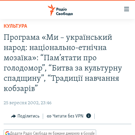
Доступність
посилання
Перейти
КУЛЬТУРА
до
РАДІО СВОБОДА – 70 РОКІВ
Програма «Ми – український
основного
ВСЕ ЗА ДОБУ
матеріалу
народ: національно-етнічна
СТАТТІ
Перейти
мозаїка»: “Пам’ятати про
до
ВІЙНА
ПОЛІТИКА
голодомор”, “Битва за культурну
основної
РОСІЙСЬКА «ФІЛЬТРАЦІЯ»
ЕКОНОМІКА
навігації
спадщину”, “Традиції навчання
Перейти
ДОНБАС.РЕАЛІЇ
СУСПІЛЬСТВО
кобзарів”
до
КРИМ.РЕАЛІЇ
КУЛЬТУРА
пошуку
25 вересня 2002, 23:46
ТИ ЯК?
СПОРТ
Поділитись
Читати без VPN
СХЕМИ
УКРАЇНА
КИТАЙ.ВИКЛИКИ
СВІТ
Додати Радіо Свобода як бажане джерело в Google