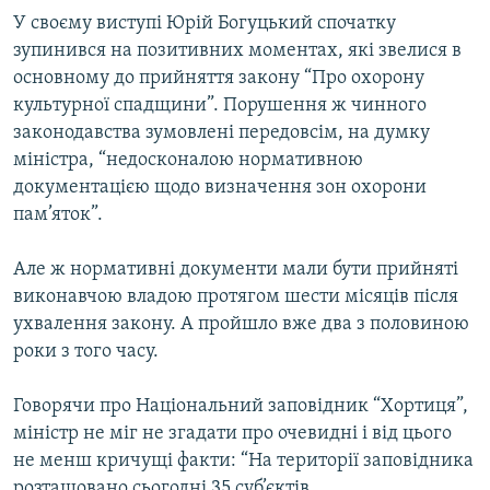
У своєму виступі Юрій Богуцький спочатку
зупинився на позитивних моментах, які звелися в
основному до прийняття закону “Про охорону
культурної спадщини”. Порушення ж чинного
законодавства зумовлені передовсім, на думку
міністра, “недосконалою нормативною
документацією щодо визначення зон охорони
пам’яток”.
Але ж нормативні документи мали бути прийняті
виконавчою владою протягом шести місяців після
ухвалення закону. А пройшло вже два з половиною
роки з того часу.
Говорячи про Національний заповідник “Хортиця”,
міністр не міг не згадати про очевидні і від цього
не менш кричущі факти: “На території заповідника
розташовано сьогодні 35 суб’єктів