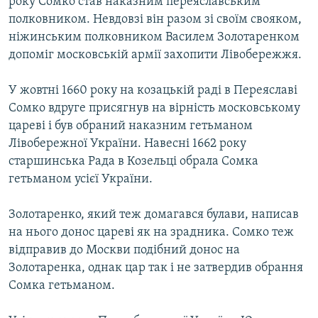
року Сомко став наказним переяславським
полковником. Невдовзі він разом зі своїм свояком,
ніжинським полковником Василем Золотаренком
допоміг московській армії захопити Лівобережжя.
У жовтні 1660 року на козацькій раді в Переяславі
Сомко вдруге присягнув на вірність московському
цареві і був обраний наказним гетьманом
Лівобережної України. Навесні 1662 року
старшинська Рада в Козельці обрала Сомка
гетьманом усієї України.
Золотаренко, який теж домагався булави, написав
на нього донос цареві як на зрадника. Сомко теж
відправив до Москви подібний донос на
Золотаренка, однак цар так і не затвердив обрання
Сомка гетьманом.