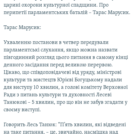
царині охорони культурної спадщини. Про
перипетії парламентських баталій – Тарас Марусик.
Тарас Марусик:
Ухваленню постанови в четвер передували
парламентські слухання, якщо можна назвати
півгодинний розгляд цього питання в самому кінці
денного засідання перед великою перервою.
Цікаво, що співдоповідачеві від уряду, міністрові
культури та мистецтв Юрієві Богуцькому надали
для виступу 10 хвилин, а голові комітету Верховної
Ради з питань культури та духовності Лесеві
Танюкові – 5 хвилин, про що він не забув згадати у
своєму виступі.
Говорить Лесь Танюк: “П’ять хвилин, які відведені
на таке питання, – це, звичайно, насмішка над