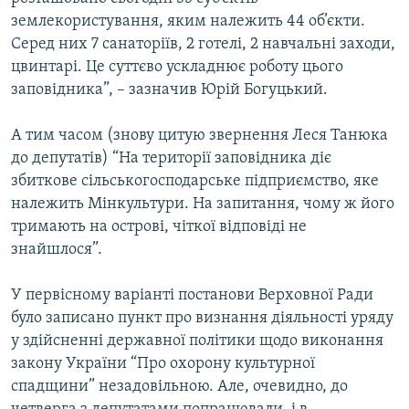
землекористування, яким належить 44 об’єкти.
Серед них 7 санаторіїв, 2 готелі, 2 навчальні заходи,
цвинтарі. Це суттєво ускладнює роботу цього
заповідника”, – зазначив Юрій Богуцький.
А тим часом (знову цитую звернення Леся Танюка
до депутатів) “На території заповідника діє
збиткове сільськогосподарське підприємство, яке
належить Мінкультури. На запитання, чому ж його
тримають на острові, чіткої відповіді не
знайшлося”.
У первісному варіанті постанови Верховної Ради
було записано пункт про визнання діяльності уряду
у здійсненні державної політики щодо виконання
закону України “Про охорону культурної
спадщини” незадовільною. Але, очевидно, до