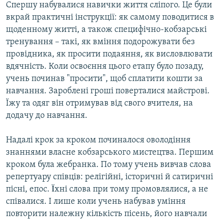
Спершу набувалися навички життя сліпого. Це були
вкрай практичні інструкції: як самому поводитися в
щоденному житті, а також специфічно-кобзарські
тренування – такі, як вміння подорожувати без
провідника, як просити подаяння, як висловлювати
вдячність. Коли освоєння цього етапу було позаду,
учень починав "просити", щоб сплатити кошти за
навчання. Зароблені гроші поверталися майстрові.
Їжу та одяг він отримував від свого вчителя, на
додачу до навчання.
Надалі крок за кроком починалося оволодіння
знаннями власне кобзарського мистецтва. Першим
кроком була жебранка. По тому учень вивчав слова
репертуару співців: релігійні, історичні й сатиричні
пісні, епос. Ïхні слова при тому промовлялися, а не
співалися. І лише коли учень набував уміння
повторити належну кількість пісень, його навчали