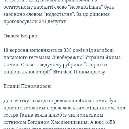
четверга з депутатами попрацювали, і в
остаточному варіанті слово “незадовільна” була
замінено словом “недостатня”. За це рішення
проголосували 341 депутат.
Олекса Боярко:
18 вересня виповнюється 339 років від загибелі
наказного гетьмана Лівобережної України Якима
Сомка. Слово – ведучому рубрики “Сторінки
національної історії” Віталієві Пономарьову.
Віталій Пономарьов:
До початку козацької революції Яким Сомко був
просто заможним переяславським міщанином, чия
сестра Ганна взяла шлюб із чигиринським
сотником Богданом Хмельницьким. А вже 1658