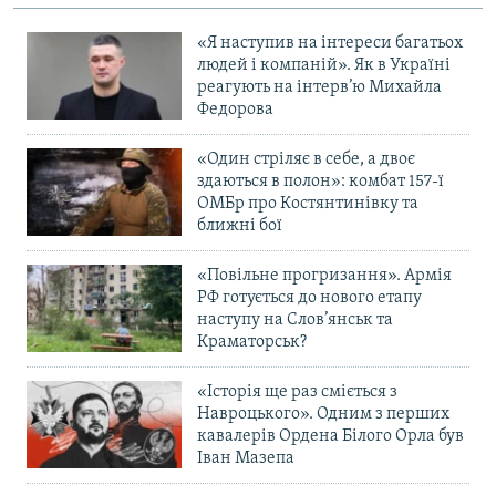
«Я наступив на інтереси багатьох
людей і компаній». Як в Україні
реагують на інтерв’ю Михайла
Федорова
«Один стріляє в себе, а двоє
здаються в полон»: комбат 157-ї
ОМБр про Костянтинівку та
ближні бої
«Повільне прогризання». Армія
РФ готується до нового етапу
наступу на Слов’янськ та
Краматорськ?
«Історія ще раз сміється з
Навроцького». Одним з перших
кавалерів Ордена Білого Орла був
Іван Мазепа