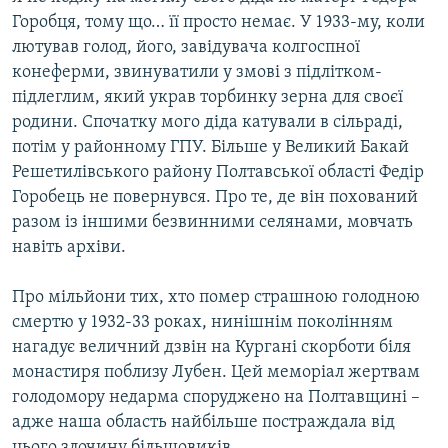
Усі сайти RFE/RL
Горобця, тому що… її просто немає. У 1933-му, коли
лютував голод, його, завідувача колгоспної
конеферми, звинуватили у змові з підлітком-
підлеглим, який украв торбинку зерна для своєї
родини. Спочатку мого діда катували в сільраді,
потім у районному ГПУ. Більше у Великий Бакай
Решетилівського району Полтавської області Федір
Горобець не повернувся. Про те, де він похований
разом із іншими безвинними селянами, мовчать
навіть архіви.
Про мільйони тих, хто помер страшною голодною
смертю у 1932-33 роках, нинішнім поколінням
нагадує величний дзвін на Кургані скорботи біля
монастиря поблизу Лубен. Цей меморіал жертвам
голодомору недарма споруджено на Полтавщині –
адже наша область найбільше постраждала від
цього злочину більшовиків.