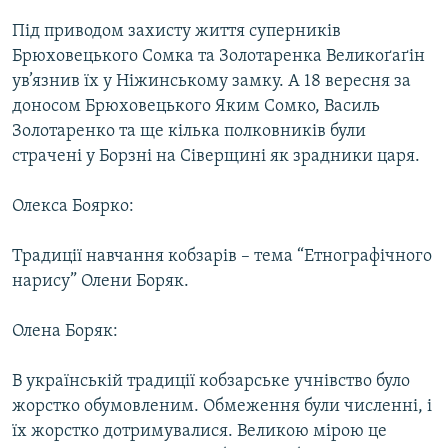
Під приводом захисту життя суперників
Брюховецького Сомка та Золотаренка Великоґаґін
ув’язнив їх у Ніжинському замку. А 18 вересня за
доносом Брюховецького Яким Сомко, Василь
Золотаренко та ще кілька полковників були
страчені у Борзні на Сіверщині як зрадники царя.
Олекса Боярко:
Традиції навчання кобзарів – тема “Етнографічного
нарису” Олени Боряк.
Олена Боряк:
В українській традиції кобзарське учнівство було
жорстко обумовленим. Обмеження були численні, і
їх жорстко дотримувалися. Великою мірою це