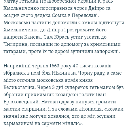
Улітку гетьман Правобережної України Юрась
Хмельниченко переправився через Дніпро та
осадив свого дядька Сомка в Переяславі.
Московські частини допомогли Сомкові відтиснути
Хмельниченка до Дніпра і розгромити його
напроти Канева. Сам Юрась устиг утекти до
Чигирина, пославши по допомогу за кримськими
татарами, проте їх по дорозі зупинили запорожці.
Наприкінці червня 1663 року 40 тисяч козаків
зібралися в полі біля Ніжина на Чорну раду, а саме
місто оточила московська армія князя
Великоґаґіна. Через 3 дні суперечок гетьманом був
обраний прихильник козацької голоти Іван
Брюховецький. Натовп одразу кинувся громити
маєтки старшини, і, за словами літописця, «козаки
значні яко могучи ховалися, хто де міг, жупани
кармазинові на сермяги міняли».