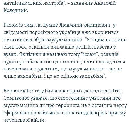
антиісламських настроїв”, – зазначив Анатолій
Колодний.
Разом із тим, на думку Людмили Филипович, у
свідомості пересічного українця вже вкорінився
негативний образ мусульманина: “Я з цим постійно
стикаюся, оскільки викладаю релігієзнавство у
вузах. Як тільки я називаю тему “іслам”, реакція
аудиторії абсолютно однозначна, і мені доводиться
пояснювати студентам, що мусульманство – це не
лише ваххабізм, і це не стільки ваххабізм”.
Керівник Центру близькосхідних досліджень Ігор
Семиволос уважає, що стереотипне уявлення про
мусульманина як про терориста не в останню чергу
сформовано російською пропагандою крізь призму
чеченської війни.