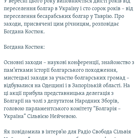
У вересні цього року виповнюється двісті років від
переселення болгар в Україну і сто сорок років – від
переселення бесарабських болгар у Таврію. Про
заходи, присвячені цим річницям, розповідає
Богдана Костюк.
Богдана Костюк:
Основні заходи – наукові конференції, знайомство з
пам’ятками історії болгарського походження,
мистецькі заходи за участю болгарських громад –
відбувалися на Одещині і в Запорізькій області. На
ці акції прибула представницька делегація з
Болгарії на чолі з депутатом Народних Зборів,
головою парламентського комітету “Болгарія –
Україна” Сільвією Нейчевою.
Як повідомила в інтерв’ю для Радіо Свобода Сільвія