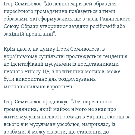
Ігор Семиволос: “До певної міри цей образ для
пересічного громадянина пов’язується з тими
образами, які сформувалися ще з часів Радянського
Союзу. Образи утворилися завдяки російській або
західній пропаганді”.
Крім цього, на думку Ігоря Семиволоса, в
українському суспільстві простежується тенденція
до ідентифікації мусульман із представниками
певного етносу. Це, з політичних мотивів, може
бути використано для роздмухування
міжнаціональної ворожнечі.
Ігор Семиволос продовжує: “Для пересічного
громадянина, який майже нічого не знає про
життя мусульманської громади в Україні, скоріш за
всього він мусульман уособлює, наприклад, із
арабами. Я можу сказати, що ставлення до