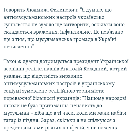
Говорить Людмила Филипович: “Я думаю, що
антимусульманських настроїв українське
суспільство не зуміло ще витворити, оскільки воно,
складається враження, інфантильне. Це пов’язано
ще з тим, що мусульманська громада в Україні
нечисленна”.
Такої ж думки дотримується президент Української
асоціації релігієзнавців Анатолій Колодний, котрий
уважає, що відсутність виразних
антимусульманських настроїв в українському
соціумі зумовлене релігійною терпимістю
переважної більшості українців: “Нашому народові
ніколи не була притаманна ненависть до
мусульман – хіба що в ті часи, коли ми мали набіги
татар із півдня. Зараз, скільки я не спілкуюся з
представниками різних конфесій, я не помічав