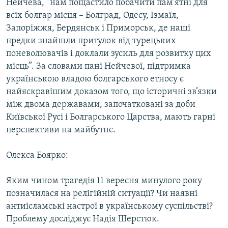
Нейчева, “нам пощастило побачити пам’ятні для
всіх болгар місця – Болград, Одесу, Ізмаїл,
Запоріжжя, Бердянськ і Приморськ, де наші
предки знайшли притулок від турецьких
поневолювачів і доклали зусиль для розвитку цих
місць”. За словами пані Нейчевої, підтримка
українською владою болгарського етносу є
найяскравішим доказом того, що історичні зв’язки
між двома державами, започатковані за доби
Київської Русі і Болгарського Царства, мають гарні
перспективи на майбутнє.
Олекса Боярко:
Яким чином трагедія 11 вересня минулого року
позначилася на релігійній ситуації? Чи наявні
антиісламські настрої в українському суспільстві?
Проблему досліджує Надія Шерстюк.