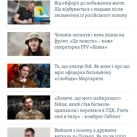
Від ейфорії до небажання жити.
Що відбувається з людьми після
звільнення із російського полону
Чоловік загинув і вона пішла на
фронт. «Це помста» – каже
операторка FPV «Білка»
Та, що планує бій. Як воює і про що
мріє офіцерка батальйону
«Свобода» Маргарита
«Боляче, що мого найкращого
бійця, який став батьком-
одинаком і перевівся в ТЦК, б’ють
свої в тилу» – комбриг Габінет
Вийшов з полону, а дружина
виїхала до Польщі. Як після 1000