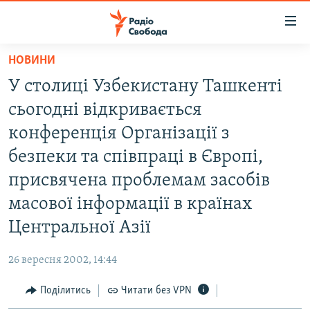
Доступність
посилання
Перейти
НОВИНИ
до
РАДІО СВОБОДА – 70 РОКІВ
У столиці Узбекистану Ташкенті
основного
ВСЕ ЗА ДОБУ
матеріалу
сьогодні відкривається
СТАТТІ
Перейти
конференція Організації з
до
ВІЙНА
ПОЛІТИКА
безпеки та співпраці в Європі,
основної
РОСІЙСЬКА «ФІЛЬТРАЦІЯ»
ЕКОНОМІКА
навігації
присвячена проблемам засобів
Перейти
ДОНБАС.РЕАЛІЇ
СУСПІЛЬСТВО
масової інформації в країнах
до
КРИМ.РЕАЛІЇ
КУЛЬТУРА
Центральної Азії
пошуку
ТИ ЯК?
СПОРТ
26 вересня 2002, 14:44
СХЕМИ
УКРАЇНА
Поділитись
Читати без VPN
КИТАЙ.ВИКЛИКИ
СВІТ