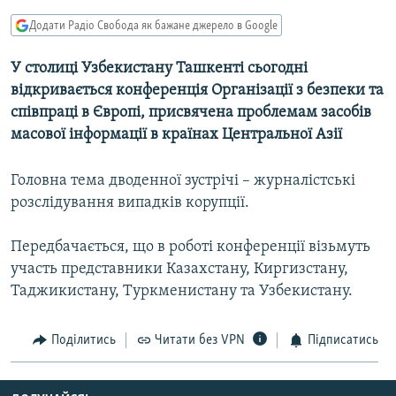
МУЛЬТИМЕДІА
Додати Радіо Свобода як бажане джерело в Google
ФОТО
У столиці Узбекистану Ташкенті сьогодні
СПЕЦПРОЄКТИ
відкривається конференція Організації з безпеки та
ПОДКАСТИ
співпраці в Європі, присвячена проблемам засобів
масової інформації в країнах Центральної Азії
КРИМ РЕАЛІЇ
Головна тема дводенної зустрічі – журналістські
РУС
розслідування випадків корупції.
УКР
КТАТ
Передбачається, що в роботі конференції візьмуть
участь представники Казахстану, Киргизстану,
Таджикистану, Туркменистану та Узбекистану.
ДОЛУЧАЙСЯ!
Поділитись
Читати без VPN
Підписатись