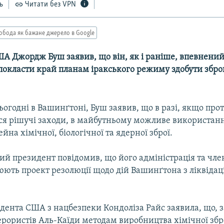
ь
Читати без VPN
обода як бажане джерело в Google
А Джордж Буш заявив, що він, як і раніше, впевнений
 покласти край планам іракського режиму здобути збр
огодні в Вашинґтоні, Буш заявив, що в разі, якщо прот
я рішучі заходи, в майбутньому можливе використа
йна хімічної, біологічної та ядерної зброї.
й президент повідомив, що його адміністрація та чле
ть проект резолюції щодо дій Вашинґтона з ліквідаці
ента США з нацбезпеки Кондоліза Райс заявила, що, з
ерористів Аль-Каїди методам виробництва хімічної збро