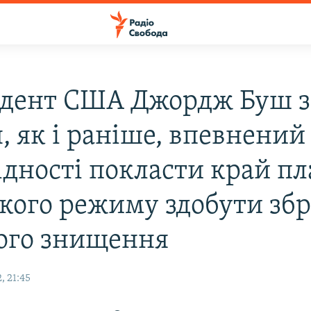
дент США Джордж Буш з
, як і раніше, впевнений
ідності покласти край п
ького режиму здобути зб
ого знищення
, 21:45