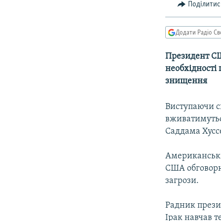
МУЛЬТИМЕДІА
Поділитис
ФОТО
Додати Радіо Св
СПЕЦПРОЄКТИ
ПОДКАСТИ
Президент СШ
необхідності
знищення
Виступаючи сь
вживатимутьс
Саддама Хуссе
Американськи
США обговорюю
загрози.
Радник презид
Ірак навчав т