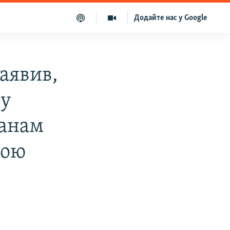
Додайте нас у Google
аявив,
 у
ланам
рою