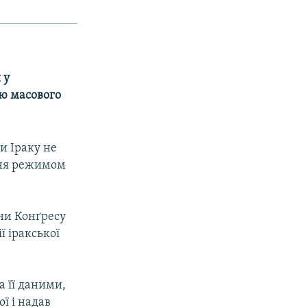
 у
ою масового
и Іраку не
ння режимом
ни Конґресу
ї іракської
а її даними,
ї і надав