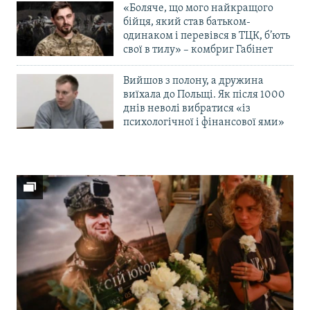
«Боляче, що мого найкращого
бійця, який став батьком-
одинаком і перевівся в ТЦК, б’ють
свої в тилу» – комбриг Габінет
Вийшов з полону, а дружина
виїхала до Польщі. Як після 1000
днів неволі вибратися «із
психологічної і фінансової ями»