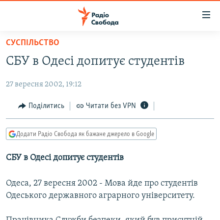
Доступність
посилання
Перейти
СУСПІЛЬСТВО
до
РАДІО СВОБОДА – 70 РОКІВ
СБУ в Одесі допитує студентів
основного
ВСЕ ЗА ДОБУ
матеріалу
27 вересня 2002, 19:12
СТАТТІ
Перейти
до
ВІЙНА
ПОЛІТИКА
Поділитись
Читати без VPN
основної
РОСІЙСЬКА «ФІЛЬТРАЦІЯ»
ЕКОНОМІКА
навігації
Додати Радіо Свобода як бажане джерело в Google
Перейти
ДОНБАС.РЕАЛІЇ
СУСПІЛЬСТВО
до
СБУ в Одесі допитує студентів
КРИМ.РЕАЛІЇ
КУЛЬТУРА
пошуку
ТИ ЯК?
СПОРТ
Одеса, 27 вересня 2002 - Мова йде про студентів
СХЕМИ
УКРАЇНА
Одеського державного аграрного університету.
КИТАЙ.ВИКЛИКИ
СВІТ