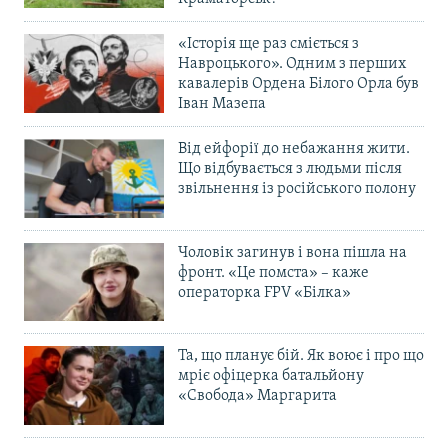
«Історія ще раз сміється з
Навроцького». Одним з перших
кавалерів Ордена Білого Орла був
Іван Мазепа
Від ейфорії до небажання жити.
Що відбувається з людьми після
звільнення із російського полону
Чоловік загинув і вона пішла на
фронт. «Це помста» – каже
операторка FPV «Білка»
Та, що планує бій. Як воює і про що
мріє офіцерка батальйону
«Свобода» Маргарита