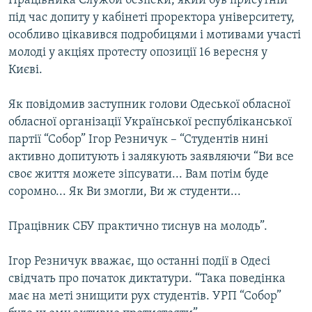
Працівника Служби безпеки, який був присутній
МУЛЬТИМЕДІА
під час допиту у кабінеті проректора університету,
особливо цікавився подробицями і мотивами участі
ФОТО
молоді у акціях протесту опозиції 16 вересня у
СПЕЦПРОЄКТИ
Києві.
ПОДКАСТИ
Як повідомив заступник голови Одеської обласної
обласної організації Української республіканської
КРИМ РЕАЛІЇ
партії “Собор” Ігор Резничук – “Студентів нині
РУС
активно допитують і залякують заявляючи “Ви все
УКР
своє життя можете зіпсувати... Вам потім буде
соромно... Як Ви змогли, Ви ж студенти...
КТАТ
Працівник СБУ практично тиснув на молодь”.
ДОЛУЧАЙСЯ!
Ігор Резничук вважає, що останні події в Одесі
свідчать про початок диктатури. “Така поведінка
має на меті знищити рух студентів. УРП “Собор”