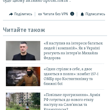
буде цьому активно протистояти”.
Усі сайти RFE/RL
Поділитись
Читати без VPN
Підписатись
Читайте також
«Я наступив на інтереси багатьох
людей і компаній». Як в Україні
реагують на інтерв’ю Михайла
Федорова
«Один стріляє в себе, а двоє
здаються в полон»: комбат 157-ї
ОМБр про Костянтинівку та
ближні бої
«Повільне прогризання». Армія
РФ готується до нового етапу
наступу на Слов’янськ та
Краматорськ?