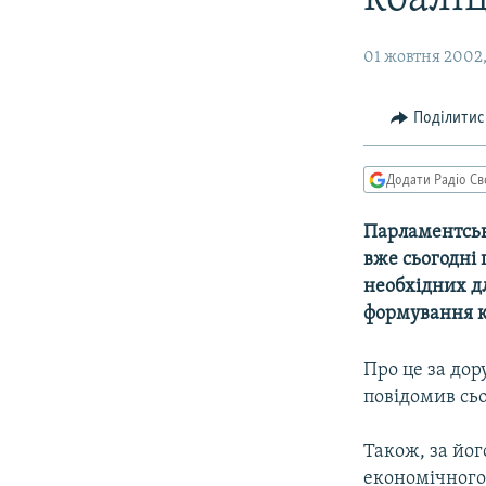
МУЛЬТИМЕДІА
ФОТО
01 жовтня 2002,
СПЕЦПРОЄКТИ
ПОДКАСТИ
Поділитис
Додати Радіо Св
Парламентська
вже сьогодні
необхідних дл
формування к
Про це за до
повідомив сьо
Також, за йог
економічного