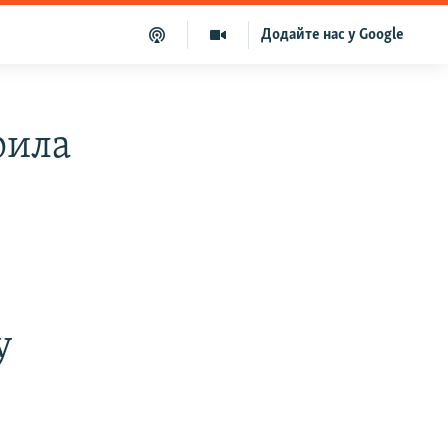
Додайте нас у Google
рила
у