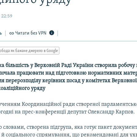
 22:59
ь
Читати без VPN
обода як бажане джерело в Google
 більшість у Верховній Раді України створила робочу 
 почала працювати над підготовкою нормативних матер
я перерозподілу керівних посад у комітетах Верховної
оаліційного уряду
рученням Координаційної ради створеної парламентсько
годні на прес-конференції депутат Олександр Карпов.
о словами, створена підгрупа, яка готує пакет документ
 й соціального спрямування, що рекомендовані для ух