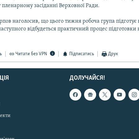
пленарному засіданні Верховної Ради.
пов наголосив, що цього тижня робоча група підготує в
наступного відбудеться практичний процес підготовки
ь
Читати без VPN
Підписатись
Друк
ЦІЯ
ДОЛУЧАЙСЯ!
с
пекти