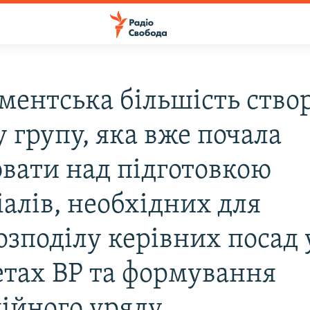
ментська більшість ство
 групу, яка вже почала
вати над підготовкою
іалів, необхідних для
озподілу керівних посад 
етах ВР та формування
ційного уряду