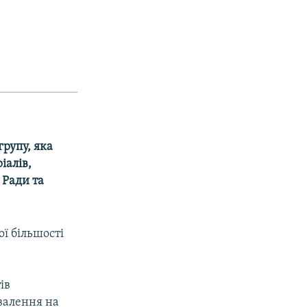
групу, яка
іалів,
 Ради та
ї більшості
ів
валення на