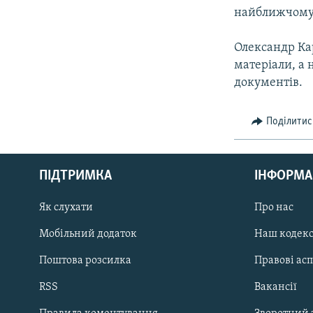
найближчому 
Олександр Кар
матеріали, а 
документів.
Поділитис
КРИМ РЕАЛІЇ
РУС
ПІДТРИМКА
ІНФОРМА
УКР
КТАТ
Як слухати
Про нас
Мобільний додаток
Наш кодек
ДОЛУЧАЙСЯ!
Поштова розсилка
Правові ас
RSS
Вакансії