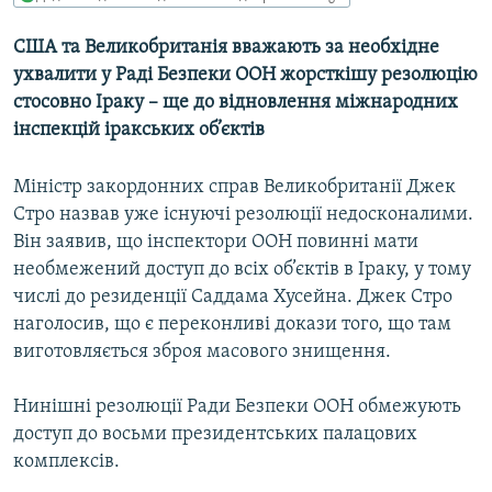
МУЛЬТИМЕДІА
США та Великобританія вважають за необхідне
ФОТО
ухвалити у Раді Безпеки ООН жорсткішу резолюцію
СПЕЦПРОЄКТИ
стосовно Іраку – ще до відновлення міжнародних
інспекцій іракських об’єктів
ПОДКАСТИ
Міністр закордонних справ Великобританії Джек
КРИМ РЕАЛІЇ
Стро назвав уже існуючі резолюції недосконалими.
РУС
Він заявив, що інспектори ООН повинні мати
УКР
необмежений доступ до всіх об’єктів в Іраку, у тому
числі до резиденції Саддама Хусейна. Джек Стро
КТАТ
наголосив, що є переконливі докази того, що там
виготовляється зброя масового знищення.
ДОЛУЧАЙСЯ!
Нинішні резолюції Ради Безпеки ООН обмежують
доступ до восьми президентських палацових
комплексів.