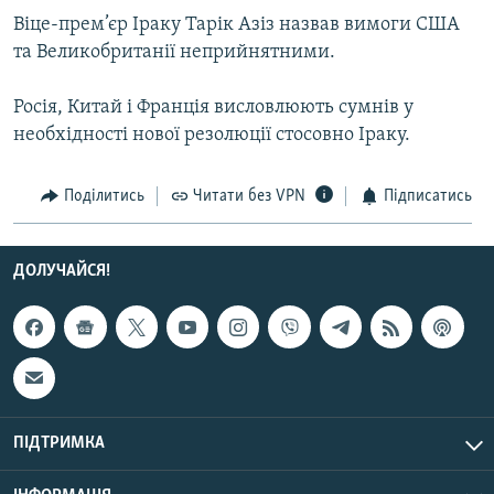
Усі сайти RFE/RL
Віце-прем’єр Іраку Тарік Азіз назвав вимоги США
та Великобританії неприйнятними.
Росія, Китай і Франція висловлюють сумнів у
необхідності нової резолюції стосовно Іраку.
Поділитись
Читати без VPN
Підписатись
ДОЛУЧАЙСЯ!
ПІДТРИМКА