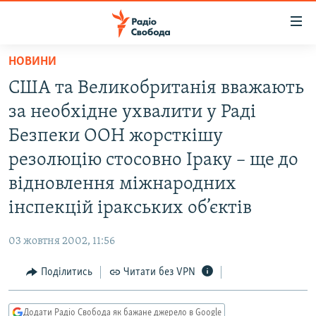
Доступність
посилання
Перейти
НОВИНИ
до
РАДІО СВОБОДА – 70 РОКІВ
США та Великобританія вважають
основного
ВСЕ ЗА ДОБУ
матеріалу
за необхідне ухвалити у Раді
СТАТТІ
Перейти
Безпеки ООН жорсткішу
до
ВІЙНА
ПОЛІТИКА
резолюцію стосовно Іраку – ще до
основної
РОСІЙСЬКА «ФІЛЬТРАЦІЯ»
ЕКОНОМІКА
навігації
відновлення міжнародних
Перейти
ДОНБАС.РЕАЛІЇ
СУСПІЛЬСТВО
інспекцій іракських об’єктів
до
КРИМ.РЕАЛІЇ
КУЛЬТУРА
пошуку
03 жовтня 2002, 11:56
ТИ ЯК?
СПОРТ
Поділитись
Читати без VPN
СХЕМИ
УКРАЇНА
КИТАЙ.ВИКЛИКИ
СВІТ
Додати Радіо Свобода як бажане джерело в Google