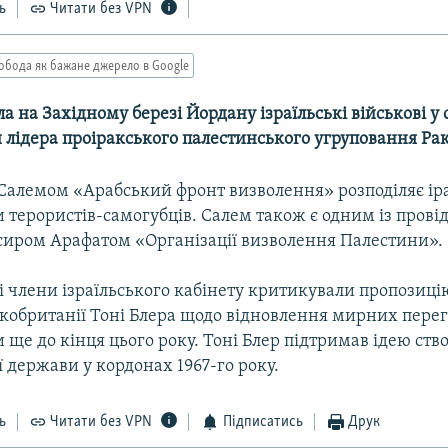
ь
Читати без VPN
обода як бажане джерело в Google
ла на Західному березі Йордану ізраїльські військові у 
 лідера проіракського палестинського угруповання Ра
алемом «Арабський фронт визволення» розподіляє ір
терористів-самогубців. Салем також є одним із прові
сиром Арафатом «Організації визволення Палестини».
і члени ізраїльського кабінету критикували пропозиці
кобританії Тоні Блера щодо відновлення мирних перего
ще до кінця цього року. Тоні Блер підтримав ідею ств
 держави у кордонах 1967-го року.
ь
Читати без VPN
Підписатись
Друк