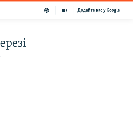
Додайте нас у Google
ерезі
у