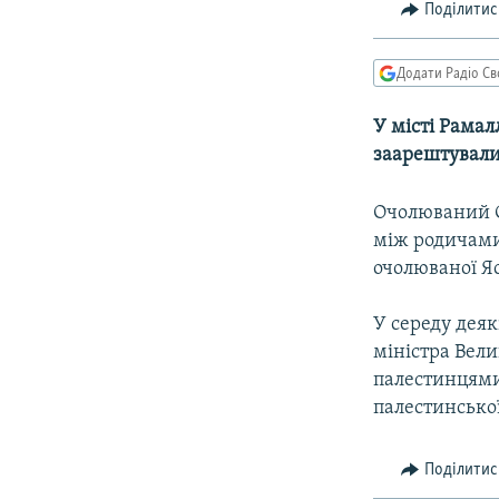
МУЛЬТИМЕДІА
Поділитис
ФОТО
Додати Радіо Св
СПЕЦПРОЄКТИ
ПОДКАСТИ
У місті Рамал
заарештували
Очолюваний С
між родичами 
очолюваної Я
У середу деяк
міністра Вели
палестинцями 
палестинської
Поділитис
КРИМ РЕАЛІЇ