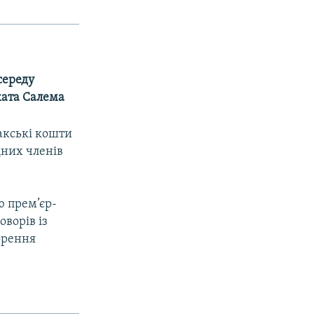
середу
ката Салема
акські кошти
дних членів
ю прем’єр-
ворів із
орення