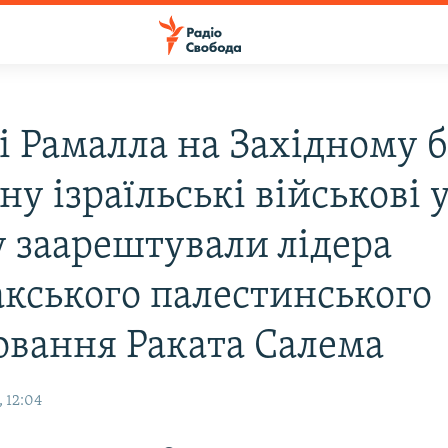
і Рамалла на Західному б
у ізраїльські військові 
у заарештували лідера
акського палестинського
овання Раката Салема
 12:04