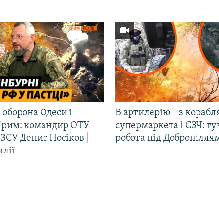
 оборона Одеси і
В артилерію – з корабля
Крим: командир ОТУ
супермаркета і СЗЧ: гу
ЗСУ Денис Носіков |
робота під Добропілля
алії