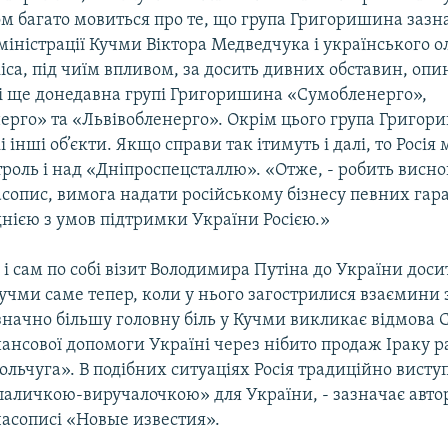
м багато мовиться про те, що група Григоришина зазна
міністрації Кучми Віктора Медведчука і українського о
іса, під чиїм впливом, за досить дивних обставин, оп
і ще донедавна групі Григоришина «Сумобленерго»,
ерго» та «Львівобленерго». Окрім цього група Григор
і інші об’єкти. Якщо справи так ітимуть і далі, то Росія
роль і над «Дніпроспецсталлю». «Отже, - робить висн
асопис, вимога надати російському бізнесу певних гар
днією з умов підтримки України Росією.»
і сам по собі візит Володимира Путіна до України дос
учми саме тепер, коли у нього загострилися взаємини 
значно більшу головну біль у Кучми викликає відмова
нансової допомоги Україні через нібито продаж Іраку 
льчуга». В подібних ситуаціях Росія традиційно висту
аличкою-виручалочкою» для України, - зазначає автор 
часописі «Новые известия».