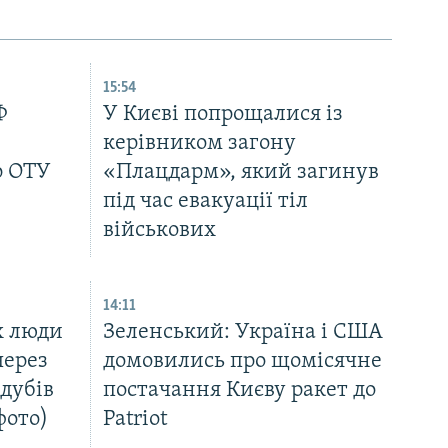
15:54
Ф
У Києві попрощалися із
керівником загону
р ОТУ
«Плацдарм», який загинув
під час евакуації тіл
військових
14:11
х люди
Зеленський: Україна і США
через
домовились про щомісячне
дубів
постачання Києву ракет до
фото)
Patriot