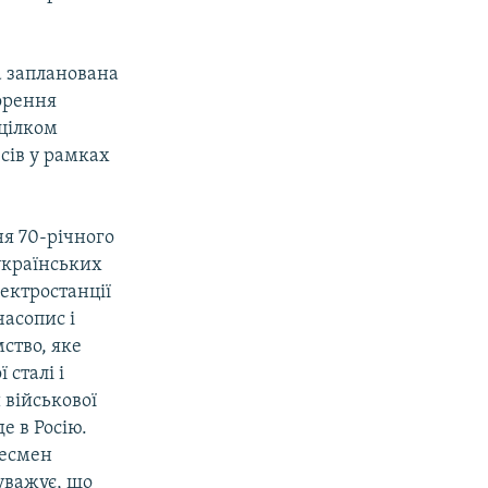
а запланована
ворення
 цілком
сів у рамках
ня 70-річного
-українських
ектростанції
часопис і
ство, яке
сталі і
 військової
е в Росію.
несмен
уважує, що