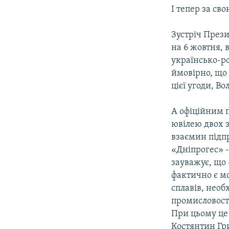
І тепер за св
Зустріч През
на 6 жовтня, 
українсько-ро
ймовірно, що
цієї угоди, В
А офіційним п
ювілею двох з
взаємин підпр
«Дніпрогес» -
зауважує, що
фактично є мо
сплавів, необ
промисловості
При цьому це
Костянтин Гр