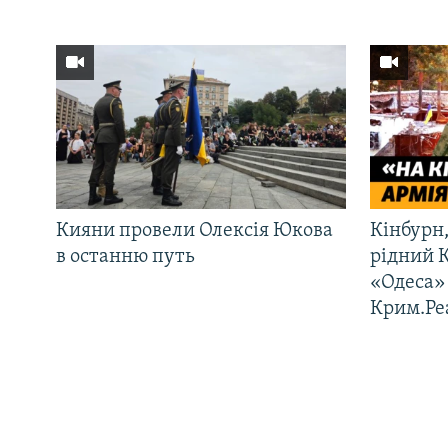
Кияни провели Олексія Юкова
Кінбурн,
в останню путь
рідний 
«Одеса» 
Крим.Ре