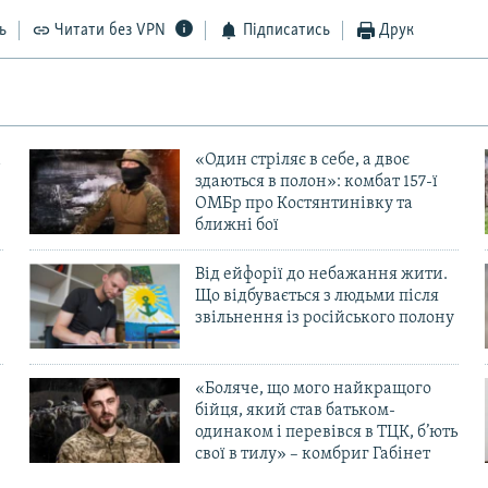
ь
Читати без VPN
Підписатись
Друк
«Один стріляє в себе, а двоє
здаються в полон»: комбат 157-ї
ОМБр про Костянтинівку та
ближні бої
Від ейфорії до небажання жити.
Що відбувається з людьми після
в
звільнення із російського полону
«Боляче, що мого найкращого
бійця, який став батьком-
одинаком і перевівся в ТЦК, б’ють
свої в тилу» – комбриг Габінет