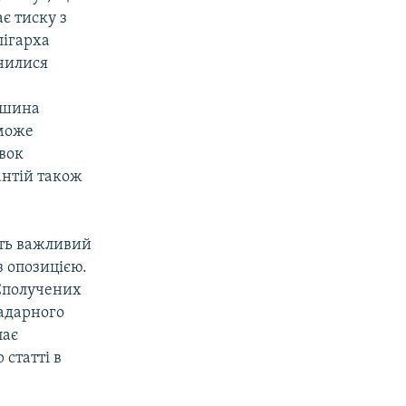
є тиску з
лігарха
инилися
ишина
 може
овок
антій також
ить важливий
з опозицією.
 Сполучених
радарного
пає
статті в