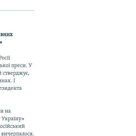
евних
»
осії
ької преси. У
й стверджує,
нах. І
резидента
ми на
у Україну»
російський
 вичерпалося.