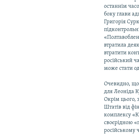
останнім часо
боку глави ад
Григорія Сурк
підконтрольн
«Полтавоблен
втратила деяк
втратити конт
російський ч
може стати о
Очевидно, що 
для Леоніда К
Окрім цього, 
Штатів від фі
комплексу «Ко
своєрідною «п
російському 