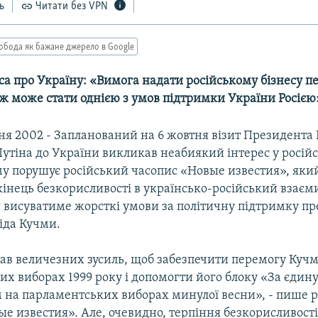
ь
Читати без VPN
обода як бажане джерело в Google
са про Україну: «Вимога надати російському бізнесу п
ож може стати однією з умов підтримки України Росією
ня 2002 - Запланований на 6 жовтня візит Президента Р
тіна до України викликав неабиякий інтерес у російс
му порушує російський часопис «Новые известия», яки
інець безкорисливості в українсько-російський взаєми
я висуватиме жорсткі умови за політичну підтримку п
іда Кучми.
ав величезних зусиль, щоб забезпечити перемогу Куч
х виборах 1999 року і допомогти його блоку «За єдин
 на парламентських виборах минулої весни», - пише 
е известия». Але, очевидно, терпіння безкорисливості