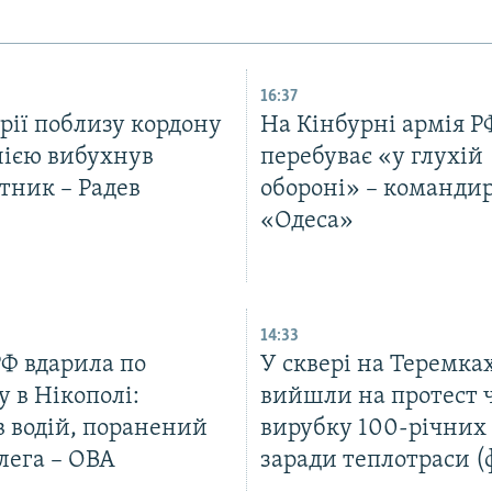
16:37
рії поблизу кордону
На Кінбурні армія Р
нією вибухнув
перебуває «у глухій
тник – Радев
обороні» – команди
«Одеса»
14:33
РФ вдарила по
У сквері на Теремка
у в Нікополі:
вийшли на протест 
в водій, поранений
вирубку 100-річних 
лега – ОВА
заради теплотраси (