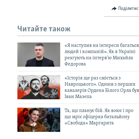
Поділитис
Читайте також
«Я наступив на інтереси багатьох
людей і компаній». Як в Україні
реагують на інтерв’ю Михайла
Федорова
«Історія ще раз сміється з
Навроцького». Одним з перших
кавалерів Ордена Білого Орла бу
Іван Мазепа
Та, що планує бій. Як воює і про
що мріє офіцерка батальйону
«Свобода» Маргарита