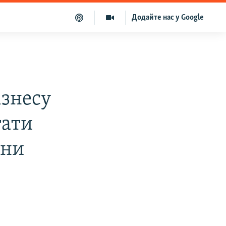
Додайте нас у Google
ізнесу
тати
їни