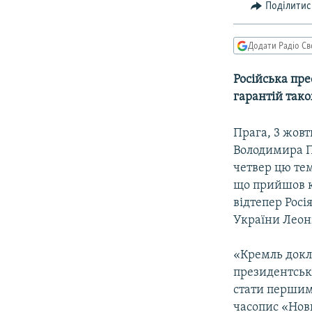
МУЛЬТИМЕДІА
Поділитис
ФОТО
Додати Радіо Св
СПЕЦПРОЄКТИ
ПОДКАСТИ
Російська пре
гарантій так
Прага, 3 жовт
Володимира Пу
четвер цю те
що прийшов к
відтепер Росі
України Леон
«Кремль докл
президентськи
стати першим
часопис «Новы