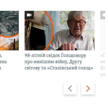
,
98-літній свідок Голодомору
«По
чна
про нинішню війну, Другу
неп
м
світову та «Сталінський голод»
Кер
укр
Назад
Вперед