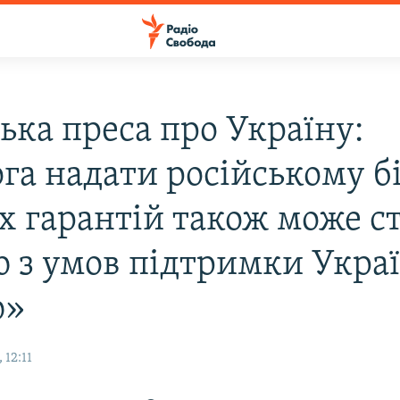
ька преса про Україну:
га надати російському б
х гарантій також може с
ю з умов підтримки Укра
ю»
 12:11