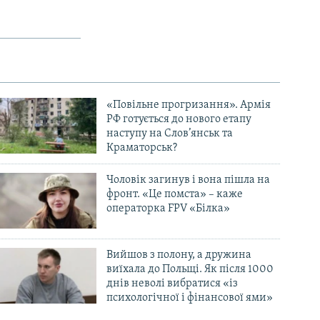
«Повільне прогризання». Армія
РФ готується до нового етапу
наступу на Слов’янськ та
Краматорськ?
Чоловік загинув і вона пішла на
фронт. «Це помста» – каже
операторка FPV «Білка»
Вийшов з полону, а дружина
виїхала до Польщі. Як після 1000
днів неволі вибратися «із
психологічної і фінансової ями»