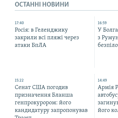
ОСТАННІ НОВИНИ
17:40
16:59
Росія: в Геленджику
У Болга
закрили всі пляжі через
з Руму
атаки БпЛА
безпіло
15:22
14:49
Сенат США погодив
Армія 
призначення Бланша
автобус
генпрокурором: його
загину
кандидатуру запропонував
його ко