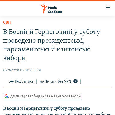
Доступність
посилання
Перейти
СВІТ
до
РАДІО СВОБОДА – 70 РОКІВ
В Боснії й Герцеговині у суботу
основного
ВСЕ ЗА ДОБУ
матеріалу
проведено президентські,
СТАТТІ
Перейти
парламентські й кантонські
до
ВІЙНА
ПОЛІТИКА
вибори
основної
РОСІЙСЬКА «ФІЛЬТРАЦІЯ»
ЕКОНОМІКА
навігації
07 жовтня 2002, 17:31
Перейти
ДОНБАС.РЕАЛІЇ
СУСПІЛЬСТВО
до
Поділитись
Читати без VPN
КРИМ.РЕАЛІЇ
КУЛЬТУРА
пошуку
ТИ ЯК?
СПОРТ
Додати Радіо Свобода як бажане джерело в Google
СХЕМИ
УКРАЇНА
В Боснії й Герцеговині у суботу проведено
КИТАЙ.ВИКЛИКИ
СВІТ