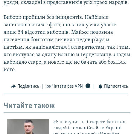
уряди, складені з представників усіх трьох народів.
Вибори пройшли без інцидентів. Найбільш
занепокоюючим є факт, що в них узяли участь
лише 54 відсотки виборців. Майже половина
населення бойкотом виявила недовір’я усім
партіям, як націоналістам і сепаратистам, так і тим,
хто виступає за єдину Боснію й Герцеговину. Людям
набридло старе, а нового ще не бачать або бояться
його.
Поділитись
Читати без VPN
Підписатись
Читайте також
«Я наступив на інтереси багатьох
людей і компаній». Як в Україні
реагують на інтерв’ю Михайла