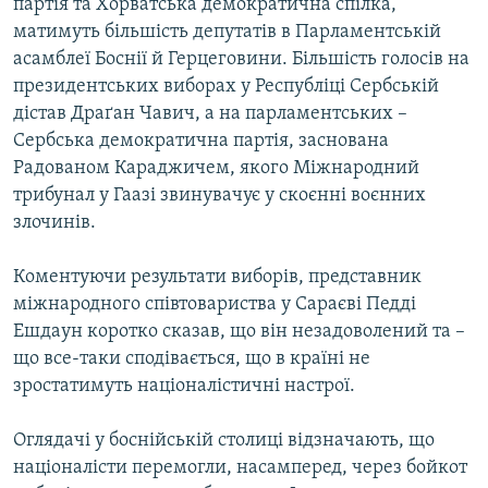
партія та Хорватська демократична спілка,
Усі сайти RFE/RL
матимуть більшість депутатів в Парламентській
асамблеї Боснії й Герцеговини. Більшість голосів на
президентських виборах у Республіці Сербській
дістав Драґан Чавич, а на парламентських –
Сербська демократична партія, заснована
Радованом Караджичем, якого Міжнародний
трибунал у Гаазі звинувачує у скоєнні воєнних
злочинів.
Коментуючи результати виборів, представник
міжнародного співтовариства у Сараєві Педді
Ешдаун коротко сказав, що він незадоволений та –
що все-таки сподівається, що в країні не
зростатимуть націоналістичні настрої.
Оглядачі у боснійській столиці відзначають, що
націоналісти перемогли, насамперед, через бойкот