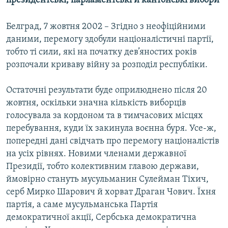
президентські, парламентські й кантонські вибори
МУЛЬТИМЕДІА
Белград, 7 жовтня 2002 – Згідно з неофіційними
ФОТО
даними, перемогу здобули націоналістичні партії,
СПЕЦПРОЄКТИ
тобто ті сили, які на початку дев’яностих років
ПОДКАСТИ
розпочали криваву війну за розподіл республіки.
Остаточні результати буде оприлюднено після 20
КРИМ РЕАЛІЇ
жовтня, оскільки значна кількість виборців
РУС
голосувала за кордоном та в тимчасових місцях
УКР
перебування, куди їх закинула воєнна буря. Усе-ж,
попередні дані свідчать про перемогу націоналістів
КТАТ
на усіх рівнях. Новими членами державної
Президії, тобто колективним главою держави,
ДОЛУЧАЙСЯ!
ймовірно стануть мусульманин Сулейман Тіхич,
серб Мирко Шарович й хорват Драган Чович. Їхня
партія, а саме мусульманська Партія
демократичної акції, Сербська демократична