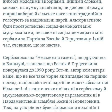
виборів молодими виборцями. Іншими словами,
молодь, на думку аналітиків, не довіряє нікому, а
старші виборці й сільське населення традиційно
голосують за національні партії. Альтернативою
були проєвропейські соціал-демократи між
мусульманами, незалежні соціал-демократи між
сербами та Партія за Боснію й Герцеговину. Їхній
час, очевидно, ще не настав.
Сербськомовна “Незалежна газета”, що друкується
в Банялуці, зазначає, що Боснія й Герцеговина
повернулася до 1990 року. Все-ж, автор коментаря
каже, що не все таке чорне як виглядає на перший
погляд: націоналістичні партії не мають абсолютної
більшості ні в кантонських вічах ні в сербському й
мусульмансько-хорватському парламентах ні в
Парламентській асамблеї Боснії й Герцеговини.
Тож, на усіх рівнях буде сформовано коаліційні