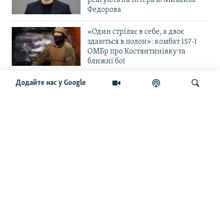
Федорова
«Один стріляє в себе, а двоє
здаються в полон»: комбат 157-ї
ОМБр про Костянтинівку та
ближні бої
Додайте нас у Google
«Повільне прогризання». Армія
РФ готується до нового етапу
наступу на Слов’янськ та
Краматорськ?
Шукати
«Історія ще раз сміється з
Навроцького». Одним з перших
кавалерів Ордена Білого Орла був
Іван Мазепа
Від ейфорії до небажання жити.
Що відбувається з людьми після
звільнення із російського полону