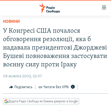
Доступність
посилання
Перейти
НОВИНИ
до
РАДІО СВОБОДА – 70 РОКІВ
У Конгресі США почалося
основного
ВСЕ ЗА ДОБУ
матеріалу
обговорення резолюції, яка б
СТАТТІ
Перейти
надавала президентові Джорджеві
до
ВІЙНА
ПОЛІТИКА
Бушеві повноваження застосувати
основної
РОСІЙСЬКА «ФІЛЬТРАЦІЯ»
ЕКОНОМІКА
навігації
воєнну силу проти Іраку
Перейти
ДОНБАС.РЕАЛІЇ
СУСПІЛЬСТВО
до
08 жовтня 2002, 22:07
КРИМ.РЕАЛІЇ
КУЛЬТУРА
пошуку
Поділитись
Читати без VPN
ТИ ЯК?
СПОРТ
СХЕМИ
УКРАЇНА
Додати Радіо Свобода як бажане джерело в Google
КИТАЙ.ВИКЛИКИ
СВІТ