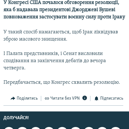
У Конгресі США почалося обговорення резолюції,
МУЛЬТИМЕДІА
яка б надавала президентові Джорджеві Бушеві
ФОТО
повноваження застосувати воєнну силу проти Іраку
СПЕЦПРОЄКТИ
У такий спосіб намагаються, щоб Ірак ліквідував
ПОДКАСТИ
зброю масового знищення.
КРИМ РЕАЛІЇ
І Палата представників, і Сенат висловили
РУС
сподівання на закінчення дебатів до вечора
четверга.
УКР
КТАТ
Передбачається, що Конгрес схвалить резолюцію.
ДОЛУЧАЙСЯ!
Поділитись
Читати без VPN
Підписатись
ДОЛУЧАЙСЯ!