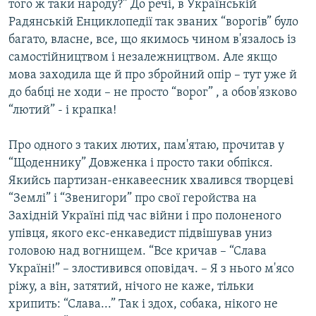
того ж таки народу?” До речі, в Українській
Радянській Енциклопедії так званих “ворогів” було
багато, власне, все, що якимось чином в'язалось із
самостійництвом і незалежництвом. Але якщо
мова заходила ще й про збройний опір – тут уже й
до бабці не ходи – не просто “ворог” , а обов'язково
“лютий” - і крапка!
Про одного з таких лютих, пам'ятаю, прочитав у
“Щоденнику” Довженка і просто таки обпікся.
Якийсь партизан-енкавеесник хвалився творцеві
“Землі” і “Звенигори” про свої геройства на
Західній Україні під час війни і про полоненого
упівця, якого екс-енкаведист підвішував униз
головою над вогнищем. “Все кричав – “Слава
Україні!” – злостивився оповідач. – Я з нього м'ясо
ріжу, а він, затятий, нічого не каже, тільки
хрипить: “Слава...” Так і здох, собака, нікого не