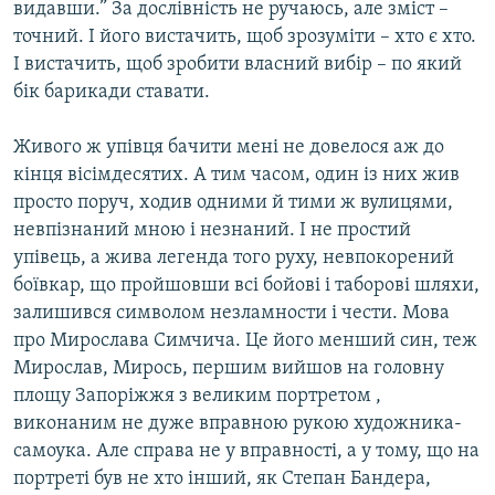
видавши.” За дослівність не ручаюсь, але зміст –
точний. І його вистачить, щоб зрозуміти – хто є хто.
І вистачить, щоб зробити власний вибір – по який
бік барикади ставати.
Живого ж упівця бачити мені не довелося аж до
кінця вісімдесятих. А тим часом, один із них жив
просто поруч, ходив одними й тими ж вулицями,
невпізнаний мною і незнаний. І не простий
упівець, а жива легенда того руху, невпокорений
боївкар, що пройшовши всі бойові і таборові шляхи,
залишився символом незламности і чести. Мова
про Мирослава Симчича. Це його менший син, теж
Мирослав, Мирось, першим вийшов на головну
площу Запоріжжя з великим портретом ,
виконаним не дуже вправною рукою художника-
самоука. Але справа не у вправності, а у тому, що на
портреті був не хто інший, як Степан Бандера,