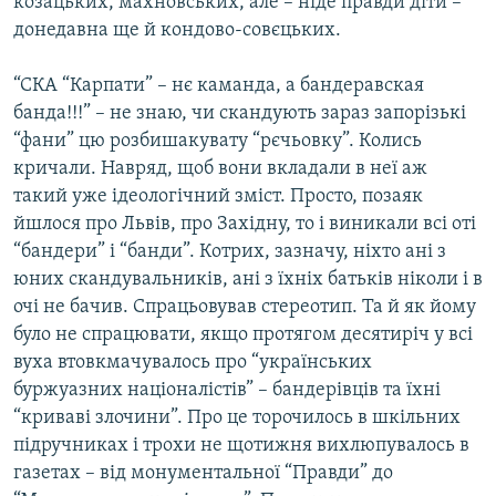
козацьких, махновських, але – ніде правди діти –
донедавна ще й кондово-совєцьких.
Усі сайти RFE/RL
“СКА “Карпати” – нє каманда, а бандеравская
банда!!!” – не знаю, чи скандують зараз запорізькі
“фани” цю розбишакувату “рєчьовку”. Колись
кричали. Навряд, щоб вони вкладали в неї аж
такий уже ідеологічний зміст. Просто, позаяк
йшлося про Львів, про Західну, то і виникали всі оті
“бандери” і “банди”. Котрих, зазначу, ніхто ані з
юних скандувальників, ані з їхніх батьків ніколи і в
очі не бачив. Спрацьовував стереотип. Та й як йому
було не спрацювати, якщо протягом десятиріч у всі
вуха втовкмачувалось про “українських
буржуазних націоналістів” – бандерівців та їхні
“криваві злочини”. Про це торочилось в шкільних
підручниках і трохи не щотижня вихлюпувалось в
газетах – від монументальної “Правди” до