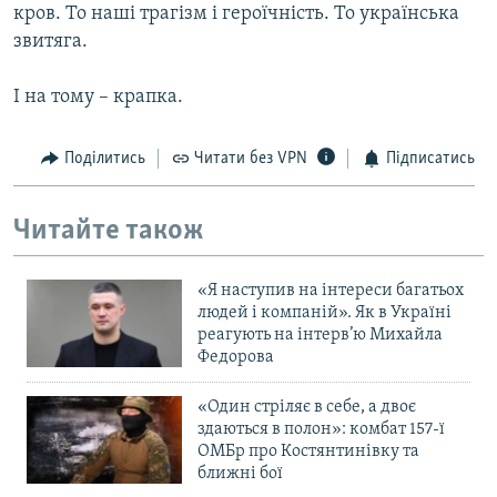
кров. То наші трагізм і героїчність. То українська
звитяга.
І на тому – крапка.
Поділитись
Читати без VPN
Підписатись
Читайте також
«Я наступив на інтереси багатьох
людей і компаній». Як в Україні
реагують на інтерв’ю Михайла
Федорова
«Один стріляє в себе, а двоє
здаються в полон»: комбат 157-ї
ОМБр про Костянтинівку та
ближні бої