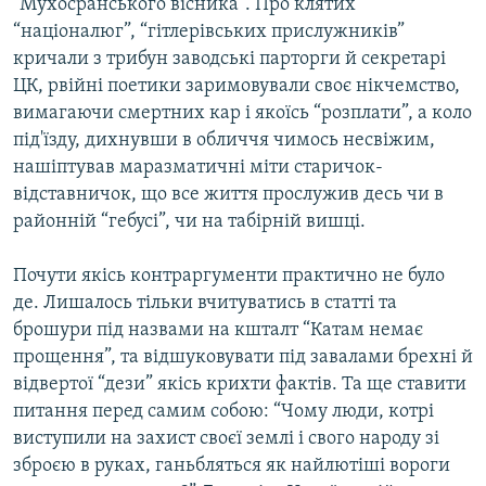
“Мухосранського вісника”. Про клятих
“націоналюг”, “гітлерівських прислужників”
кричали з трибун заводські парторги й секретарі
ЦК, рвійні поетики заримовували своє нікчемство,
вимагаючи смертних кар і якоїсь “розплати”, а коло
під'їзду, дихнувши в обличчя чимось несвіжим,
нашіптував маразматичні міти старичок-
відставничок, що все життя прослужив десь чи в
районній “гебусі”, чи на табірній вишці.
Почути якісь контраргументи практично не було
де. Лишалось тільки вчитуватись в статті та
брошури під назвами на кшталт “Катам немає
прощення”, та відшуковувати під завалами брехні й
відвертої “дези” якісь крихти фактів. Та ще ставити
питання перед самим собою: “Чому люди, котрі
виступили на захист своєї землі і свого народу зі
зброєю в руках, ганьбляться як найлютіші вороги