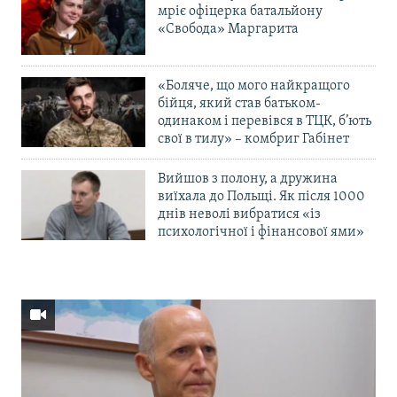
мріє офіцерка батальйону
«Свобода» Маргарита
«Боляче, що мого найкращого
бійця, який став батьком-
одинаком і перевівся в ТЦК, б’ють
свої в тилу» – комбриг Габінет
Вийшов з полону, а дружина
виїхала до Польщі. Як після 1000
днів неволі вибратися «із
психологічної і фінансової ями»