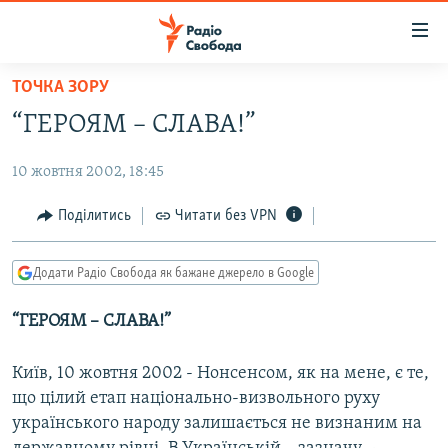
Доступність
посилання
Перейти
ТОЧКА ЗОРУ
до
РАДІО СВОБОДА – 70 РОКІВ
“ГЕРОЯМ – СЛАВА!”
основного
ВСЕ ЗА ДОБУ
матеріалу
10 жовтня 2002, 18:45
СТАТТІ
Перейти
до
ВІЙНА
ПОЛІТИКА
Поділитись
Читати без VPN
основної
РОСІЙСЬКА «ФІЛЬТРАЦІЯ»
ЕКОНОМІКА
навігації
Додати Радіо Свобода як бажане джерело в Google
Перейти
ДОНБАС.РЕАЛІЇ
СУСПІЛЬСТВО
до
“ГЕРОЯМ – СЛАВА!”
КРИМ.РЕАЛІЇ
КУЛЬТУРА
пошуку
ТИ ЯК?
СПОРТ
Київ, 10 жовтня 2002 - Нонсенсом, як на мене, є те,
СХЕМИ
УКРАЇНА
що цілий етап національно-визвольного руху
українського народу залишається не визнаним на
ПРИАЗОВ’Я
СВІТ