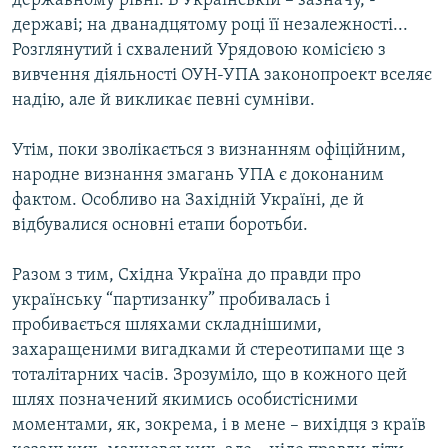
державному рівні. В Українській – зазначу, -
КИТАЙ.ВИКЛИКИ
державі; на дванадцятому році її незалежності...
Розглянутий і схвалений Урядовою комісією з
МУЛЬТИМЕДІА
вивчення діяльності ОУН-УПА законопроект вселяє
ФОТО
надію, але й викликає певні сумніви.
СПЕЦПРОЄКТИ
Утім, поки зволікається з визнанням офіційним,
ПОДКАСТИ
народне визнання змагань УПА є доконаним
фактом. Особливо на Західній Україні, де й
КРИМ РЕАЛІЇ
відбувалися основні етапи боротьби.
РУС
Разом з тим, Східна Україна до правди про
УКР
українську “партизанку” пробивалась і
КТАТ
пробивається шляхами складнішими,
захаращеними вигадками й стереотипами ще з
ДОЛУЧАЙСЯ!
тоталітарних часів. Зрозуміло, що в кожного цей
шлях позначений якимись особистісними
моментами, як, зокрема, і в мене – вихідця з країв