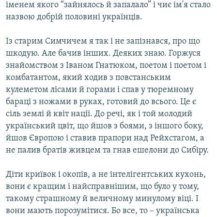
іменем якого “зайнялось й запалало” і чиє ім'я стало
назвою добрій половині українців.
Із старим Симчичем я так і не запізнався, про що
шкодую. Але бачив інших. Деяких знаю. Горжуся
знайомством з Іваном Гнатюком, поетом і поетом і
комбатантом, який ходив з повстанським
кулеметом лісами й горами і спав у тюремному
бараці з ножами в руках, готовий до всього. Це є
сіль землі й квіт нації. До речі, як і той молодий
український цвіт, що йшов з боями, з іншого боку,
йшов Європою і ставив прапори над Рейхстагом, а
не палив братів живцем та гнав ешелони до Сибіру.
Діти криївок і окопів, а не інтелігентських кухонь,
вони є кращим і найсправнішим, що було у тому,
такому страшному й величному минулому віці. І
вони мають порозумітися. Бо все, то – українська