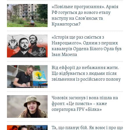
«Повільне прогризання». Армія
РФ готується до нового етапу
наступу на Слов’янськ та
Краматорськ?
«Історія ще раз сміється з
Навроцького». Одним з перших
кавалерів Ордена Білого Орла був
Іван Мазепа
Від ейфорії до небажання жити.
Що відбувається з людьми після
звільнення із російського полону
Чоловік загинув і вона пішла на
фронт. «Це помста» – каже
операторка FPV «Білка»
Та, що планує бій. Як воює і про що