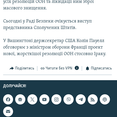
усіх резолюцій ООН та ліквідації ним зброї
Усі сайти RFE/RL
масового знищення.
Сьогодні у Раді Безпеки очікується виступ
представника Сполучених Штатів.
У Вашингтоні держсекретар США Колін Пауелл
обговорює з міністром оборони Франції проект
нової, жорсткішої резолюції ООН стосовно Іраку.
Поділитись
Читати без VPN
Підписатись
ДОЛУЧАЙСЯ!