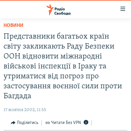
Доступність
посилання
Перейти
НОВИНИ
до
РАДІО СВОБОДА – 70 РОКІВ
Представники багатьох країн
основного
ВСЕ ЗА ДОБУ
матеріалу
світу закликають Раду Безпеки
СТАТТІ
Перейти
ООН відновити міжнародні
до
ВІЙНА
ПОЛІТИКА
військові інспекції в Іраку та
основної
РОСІЙСЬКА «ФІЛЬТРАЦІЯ»
ЕКОНОМІКА
навігації
утриматися від погроз про
Перейти
ДОНБАС.РЕАЛІЇ
СУСПІЛЬСТВО
застосування воєнної сили проти
до
КРИМ.РЕАЛІЇ
КУЛЬТУРА
Багдада
пошуку
ТИ ЯК?
СПОРТ
17 жовтня 2002, 11:55
СХЕМИ
УКРАЇНА
Поділитись
Читати без VPN
КИТАЙ.ВИКЛИКИ
СВІТ