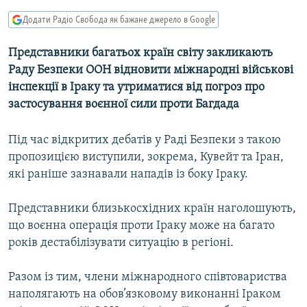
МУЛЬТИМЕДІА
Додати Радіо Свобода як бажане джерело в Google
ФОТО
Представники багатьох країн світу закликають
СПЕЦПРОЄКТИ
Раду Безпеки ООН відновити міжнародні військові
ПОДКАСТИ
інспекції в Іраку та утриматися від погроз про
застосування воєнної сили проти Багдада
КРИМ РЕАЛІЇ
Під час відкритих дебатів у Раді Безпеки з такою
РУС
пропозицією виступили, зокрема, Кувейт та Іран,
УКР
які раніше зазнавали нападів із боку Іраку.
КТАТ
Представники близькосхідних країн наголошують,
що воєнна операція проти Іраку може на багато
ДОЛУЧАЙСЯ!
років дестабілізувати ситуацію в регіоні.
Разом із тим, члени міжнародного співтовариства
наполягають на обов’язковому виконанні Іраком