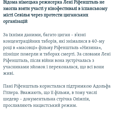
Відома німецька режисерка Лені Ріфеншталь не
МУЛЬТИМЕДІА
змогла взяти участі у кінофестивалі в іспанському
ФОТО
місті Севілья через протести циганських
організацій
СПЕЦПРОЄКТИ
ПОДКАСТИ
За їхніми даними, багато циган – в’язні
концентраційних таборів, які знімалися в 40-му
КРИМ РЕАЛІЇ
році в «масовці» фільму Ріфеншталь «Низина»,
РУС
пізніше померли и таборах смерті. За словами Лені
Ріфеншталь, після війни вона зустрічалась з
УКР
учасниками зйомок і переконалася, що всі вони
КТАТ
живі.
ДОЛУЧАЙСЯ!
Пані Ріфеншталь користалася підтримкою Адольфа
Гітлера. Вважають, що її фільми, в тому числі
шедевр – документальна стрічка Олімпія,
прославляють нацистський режим.