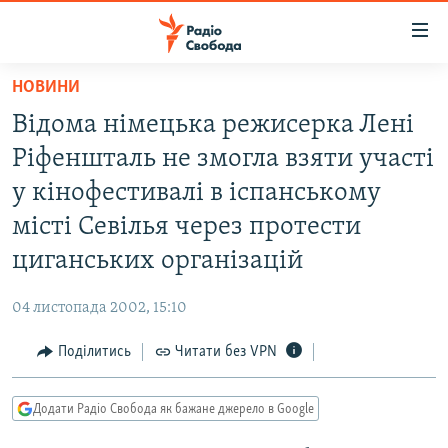
Доступність
посилання
Перейти
НОВИНИ
до
РАДІО СВОБОДА – 70 РОКІВ
Відома німецька режисерка Лені
основного
ВСЕ ЗА ДОБУ
матеріалу
Ріфеншталь не змогла взяти участі
СТАТТІ
Перейти
у кінофестивалі в іспанському
до
ВІЙНА
ПОЛІТИКА
місті Севілья через протести
основної
РОСІЙСЬКА «ФІЛЬТРАЦІЯ»
ЕКОНОМІКА
навігації
циганських організацій
Перейти
ДОНБАС.РЕАЛІЇ
СУСПІЛЬСТВО
до
04 листопада 2002, 15:10
КРИМ.РЕАЛІЇ
КУЛЬТУРА
пошуку
Поділитись
Читати без VPN
ТИ ЯК?
СПОРТ
СХЕМИ
УКРАЇНА
Додати Радіо Свобода як бажане джерело в Google
КИТАЙ.ВИКЛИКИ
СВІТ