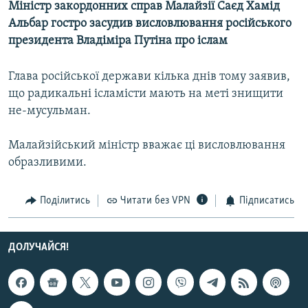
Міністр закордонних справ Малайзії Саєд Хамід
МУЛЬТИМЕДІА
Альбар гостро засудив висловлювання російського
ФОТО
президента Владіміра Путіна про іслам
СПЕЦПРОЄКТИ
Глава російської держави кілька днів тому заявив,
ПОДКАСТИ
що радикальні ісламісти мають на меті знищити
не-мусульман.
КРИМ РЕАЛІЇ
РУС
Малайзійський міністр вважає ці висловлювання
образливими.
УКР
КТАТ
Поділитись
Читати без VPN
Підписатись
ДОЛУЧАЙСЯ!
ДОЛУЧАЙСЯ!