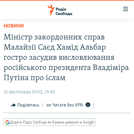
Доступність
посилання
Перейти
НОВИНИ
до
РАДІО СВОБОДА – 70 РОКІВ
Міністр закордонних справ
основного
ВСЕ ЗА ДОБУ
матеріалу
Малайзії Саєд Хамід Альбар
СТАТТІ
Перейти
гостро засудив висловлювання
до
ВІЙНА
ПОЛІТИКА
російського президента Владіміра
основної
РОСІЙСЬКА «ФІЛЬТРАЦІЯ»
ЕКОНОМІКА
навігації
Путіна про іслам
Перейти
ДОНБАС.РЕАЛІЇ
СУСПІЛЬСТВО
до
15 листопада 2002, 19:43
КРИМ.РЕАЛІЇ
КУЛЬТУРА
пошуку
Поділитись
Читати без VPN
ТИ ЯК?
СПОРТ
СХЕМИ
УКРАЇНА
Додати Радіо Свобода як бажане джерело в Google
КИТАЙ.ВИКЛИКИ
СВІТ