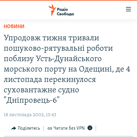
Доступність
посилання
Перейти
НОВИНИ
до
РАДІО СВОБОДА – 70 РОКІВ
Упродовж тижня тривали
основного
ВСЕ ЗА ДОБУ
матеріалу
пошуково-рятувальні роботи
СТАТТІ
Перейти
поблизу Усть-Дунайського
до
ВІЙНА
ПОЛІТИКА
морського порту на Одещині, де 4
основної
РОСІЙСЬКА «ФІЛЬТРАЦІЯ»
ЕКОНОМІКА
навігації
листопада перекинулося
Перейти
ДОНБАС.РЕАЛІЇ
СУСПІЛЬСТВО
суховантажне судно
до
КРИМ.РЕАЛІЇ
КУЛЬТУРА
"Дніпровець-6"
пошуку
ТИ ЯК?
СПОРТ
18 листопада 2002, 13:43
СХЕМИ
УКРАЇНА
Поділитись
Читати без VPN
КИТАЙ.ВИКЛИКИ
СВІТ