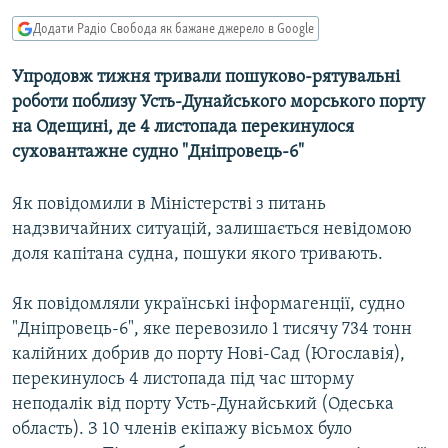
МУЛЬТИМЕДІА
Додати Радіо Свобода як бажане джерело в Google
ФОТО
Упродовж тижня тривали пошуково-рятувальні
СПЕЦПРОЄКТИ
роботи поблизу Усть-Дунайського морського порту
ПОДКАСТИ
на Одещині, де 4 листопада перекинулося
суховантажне судно "Дніпровець-6"
КРИМ РЕАЛІЇ
Як повідомили в Міністерстві з питань
РУС
надзвичайних ситуацій, залишається невідомою
УКР
доля капітана судна, пошуки якого тривають.
КТАТ
Як повідомляли українські інформагенції, судно
"Дніпровець-6", яке перевозило 1 тисячу 734 тонн
ДОЛУЧАЙСЯ!
калійних добрив до порту Нові-Сад (Югославія),
перекинулось 4 листопада під час шторму
неподалік від порту Усть-Дунайський (Одеська
область). З 10 членів екіпажу вісьмох було