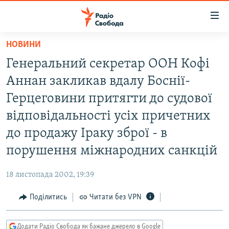
Доступність
посилання
Перейти
НОВИНИ
до
РАДІО СВОБОДА – 70 РОКІВ
Генеральний секретар ООН Кофі
основного
ВСЕ ЗА ДОБУ
матеріалу
Аннан закликав вдалу Боснії-
СТАТТІ
Перейти
Герцеговини притягти до судової
до
ВІЙНА
ПОЛІТИКА
відповідальності усіх причетних
основної
РОСІЙСЬКА «ФІЛЬТРАЦІЯ»
ЕКОНОМІКА
навігації
до продажу Іраку зброї - в
Перейти
ДОНБАС.РЕАЛІЇ
СУСПІЛЬСТВО
порушення міжнародних санкцій
до
КРИМ.РЕАЛІЇ
КУЛЬТУРА
пошуку
18 листопада 2002, 19:39
ТИ ЯК?
СПОРТ
Поділитись
Читати без VPN
СХЕМИ
УКРАЇНА
КИТАЙ.ВИКЛИКИ
СВІТ
Додати Радіо Свобода як бажане джерело в Google