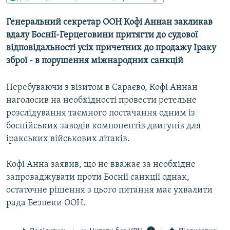
МУЛЬТИМЕДІА
Генеральний секретар ООН Кофі Аннан закликав
ФОТО
вдалу Боснії-Герцеговини притягти до судової
СПЕЦПРОЄКТИ
відповідальності усіх причетних до продажу Іраку
зброї - в порушення міжнародних санкцій
ПОДКАСТИ
Перебуваючи з візитом в Сараєво, Кофі Аннан
КРИМ РЕАЛІЇ
наголосив на необхідності провести ретельне
РУС
розслідування таємного постачання одним із
УКР
боснійських заводів компонентів двигунів для
іракських військових літаків.
КТАТ
Кофі Анна заявив, що не вважає за необхідне
ДОЛУЧАЙСЯ!
запроваджувати проти Боснії санкції однак,
остаточне рішення з цього питання має ухвалити
рада Безпеки ООН.