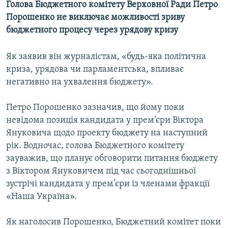
Голова Бюджетного комітету Верховної Ради Петро
МУЛЬТИМЕДІА
Порошенко не виключає можливості зриву
ФОТО
бюджетного процесу через урядову кризу
СПЕЦПРОЄКТИ
Як заявив він журналістам, «будь-яка політична
ПОДКАСТИ
криза, урядова чи парламентська, впливає
негативно на ухвалення бюджету».
КРИМ РЕАЛІЇ
РУС
Петро Порошенко зазначив, що йому поки
невідома позиція кандидата у прем’єри Віктора
УКР
Януковича щодо проекту бюджету на наступний
КТАТ
рік. Водночас, голова Бюджетного комітету
зауважив, що планує обговорити питання бюджету
ДОЛУЧАЙСЯ!
з Віктором Януковичем під час сьогоднішньої
зустрічі кандидата у прем’єри із членами фракції
«Наша Україна».
Як наголосив Порошенко, Бюджетний комітет поки