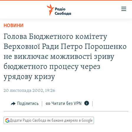
Доступність
посилання
Перейти
НОВИНИ
до
РАДІО СВОБОДА – 70 РОКІВ
Голова Бюджетного комітету
основного
ВСЕ ЗА ДОБУ
матеріалу
Верховної Ради Петро Порошенко
СТАТТІ
Перейти
не виключає можливості зриву
до
ВІЙНА
ПОЛІТИКА
бюджетного процесу через
основної
РОСІЙСЬКА «ФІЛЬТРАЦІЯ»
ЕКОНОМІКА
навігації
урядову кризу
Перейти
ДОНБАС.РЕАЛІЇ
СУСПІЛЬСТВО
до
20 листопада 2002, 19:26
КРИМ.РЕАЛІЇ
КУЛЬТУРА
пошуку
Поділитись
Читати без VPN
ТИ ЯК?
СПОРТ
СХЕМИ
УКРАЇНА
Додати Радіо Свобода як бажане джерело в Google
КИТАЙ.ВИКЛИКИ
СВІТ