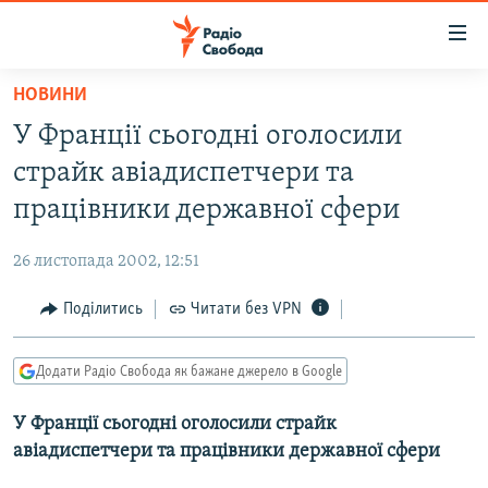
Доступність
посилання
Перейти
НОВИНИ
до
РАДІО СВОБОДА – 70 РОКІВ
У Франції сьогодні оголосили
основного
ВСЕ ЗА ДОБУ
матеріалу
страйк авіадиспетчери та
СТАТТІ
Перейти
працівники державної сфери
до
ВІЙНА
ПОЛІТИКА
основної
26 листопада 2002, 12:51
РОСІЙСЬКА «ФІЛЬТРАЦІЯ»
ЕКОНОМІКА
навігації
Перейти
Поділитись
Читати без VPN
ДОНБАС.РЕАЛІЇ
СУСПІЛЬСТВО
до
КРИМ.РЕАЛІЇ
КУЛЬТУРА
пошуку
Додати Радіо Свобода як бажане джерело в Google
ТИ ЯК?
СПОРТ
У Франції сьогодні оголосили страйк
СХЕМИ
УКРАЇНА
авіадиспетчери та працівники державної сфери
КИТАЙ.ВИКЛИКИ
СВІТ