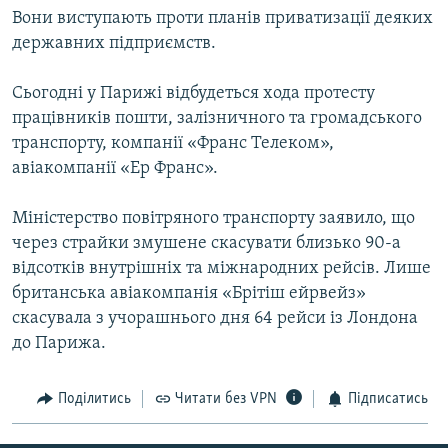
Вони виступають проти планів приватизації деяких
МУЛЬТИМЕДІА
державних підприємств.
ФОТО
СПЕЦПРОЄКТИ
Сьогодні у Парижі відбудеться хода протесту
працівників пошти, залізничного та громадського
ПОДКАСТИ
транспорту, компанії «Франс Телеком»,
авіакомпанії «Ер Франс».
КРИМ РЕАЛІЇ
РУС
Міністерство повітряного транспорту заявило, що
УКР
через страйки змушене скасувати близько 90-а
відсотків внутрішніх та міжнародних рейсів. Лише
КТАТ
британська авіакомпанія «Брітіш ейрвейз»
скасувала з учорашнього дня 64 рейси із Лондона
ДОЛУЧАЙСЯ!
до Парижа.
Поділитись
Читати без VPN
Підписатись