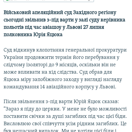
МУЛЬТИМЕДІА
Військовий апеляційний суд Західного регіону
ФОТО
сьогодні звільнив з-під варти у залі суду керівника
СПЕЦПРОЄКТИ
польотів під час авіашоу у Львові 27 липня
полковника Юрія Яцюка
ПОДКАСТИ
Суд відкинув клопотання генеральної прокуратури
КРИМ РЕАЛІЇ
України продовжити термін його перебування у
РУС
слідчому ізоляторі до 9 місяців, оскільки він не
УКР
може впливати на хід слідства. Суд обрав для
Яцюка міру запобіжного заходу у вигляді нагляду
КТАТ
командування 14 авіаційного корпусу у Львові.
ДОЛУЧАЙСЯ!
Після звільнення з-під варти Юрій Яцюк сказав:
“Зараз я піду до церкви. У мене не було можливості
поставити свічки за душі загиблих під час цієї біди.
Висловлюю свої співчуття усім рідним загиблих. Це
був нещасний випадок. Ми не хотіли цієї біди і