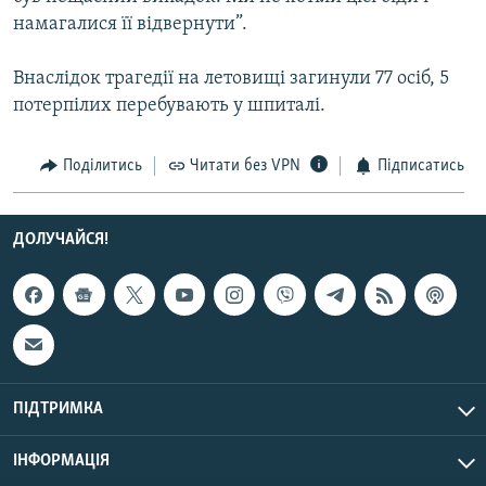
Усі сайти RFE/RL
намагалися її відвернути”.
Внаслідок трагедії на летовищі загинули 77 осіб, 5
потерпілих перебувають у шпиталі.
Поділитись
Читати без VPN
Підписатись
ДОЛУЧАЙСЯ!
ПІДТРИМКА
ІНФОРМАЦІЯ