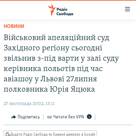
Доступність
посилання
Перейти
НОВИНИ
до
РАДІО СВОБОДА – 70 РОКІВ
Військовий апеляційний суд
основного
ВСЕ ЗА ДОБУ
матеріалу
Західного регіону сьогодні
СТАТТІ
Перейти
звільнив з-під варти у залі суду
до
ВІЙНА
ПОЛІТИКА
керівника польотів під час
основної
РОСІЙСЬКА «ФІЛЬТРАЦІЯ»
ЕКОНОМІКА
навігації
авіашоу у Львові 27липня
Перейти
ДОНБАС.РЕАЛІЇ
СУСПІЛЬСТВО
полковника Юрія Яцюка
до
КРИМ.РЕАЛІЇ
КУЛЬТУРА
пошуку
27 листопада 2002, 13:11
ТИ ЯК?
СПОРТ
Поділитись
Читати без VPN
СХЕМИ
УКРАЇНА
КИТАЙ.ВИКЛИКИ
СВІТ
Додати Радіо Свобода як бажане джерело в Google