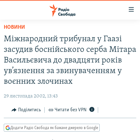
Доступність
посилання
Перейти
НОВИНИ
до
РАДІО СВОБОДА – 70 РОКІВ
Міжнародний трибунал у Гаазі
основного
ВСЕ ЗА ДОБУ
матеріалу
засудив боснійського серба Мітара
СТАТТІ
Перейти
Васильєвича до двадцяти років
до
ВІЙНА
ПОЛІТИКА
ув’язнення за звинуваченням у
основної
РОСІЙСЬКА «ФІЛЬТРАЦІЯ»
ЕКОНОМІКА
навігації
воєнних злочинах
Перейти
ДОНБАС.РЕАЛІЇ
СУСПІЛЬСТВО
до
29 листопада 2002, 13:43
КРИМ.РЕАЛІЇ
КУЛЬТУРА
пошуку
Поділитись
Читати без VPN
ТИ ЯК?
СПОРТ
СХЕМИ
УКРАЇНА
Додати Радіо Свобода як бажане джерело в Google
КИТАЙ.ВИКЛИКИ
СВІТ