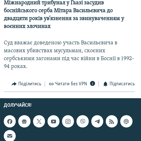
Міжнародний трибунал у Гаазі засудив
МУЛЬТИМЕДІА
боснійського серба Мітара Васильєвича до
ФОТО
двадцяти років ув’язнення за звинуваченням у
воєнних злочинах
СПЕЦПРОЄКТИ
ПОДКАСТИ
Суд вважає доведеною участь Васильєвича в
масових убивствах мусульман, скоєних
КРИМ РЕАЛІЇ
сербськими загонами під час війни в Боснії в 1992-
РУС
94 роках.
УКР
Поділитись
Читати без VPN
Підписатись
КТАТ
ДОЛУЧАЙСЯ!
ДОЛУЧАЙСЯ!