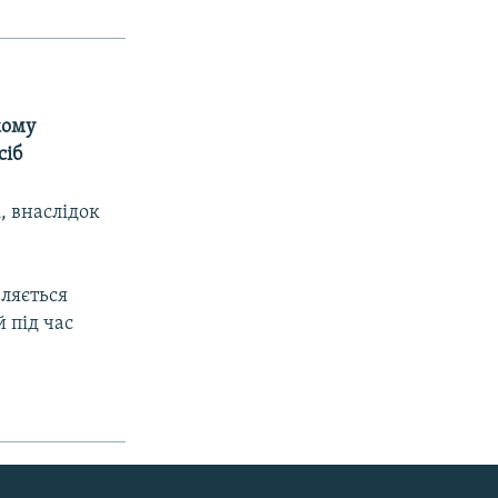
кому
сіб
, внаслідок
вляється
 під час