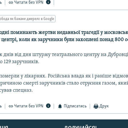
ь
Читати без VPN
обода як бажане джерело в Google
годні поминають жертви недавньої трагедії у московсь
центрі, коли як заручники були захоплені понад 800 о
к днів від дня штурму театрального центру на Дубровці
о 129 заручників.
 померли у лікарнях. Російська влада як і раніше відмо
ричиною смерті заручників стало отруєння газом, який
сував спецназ.
ь
Читати без VPN
Підписатись
Друк