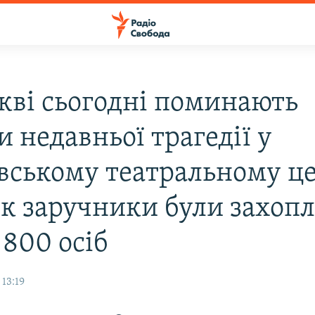
кві сьогодні поминають
 недавньої трагедії у
вському театральному це
як заручники були захопл
 800 осіб
13:19