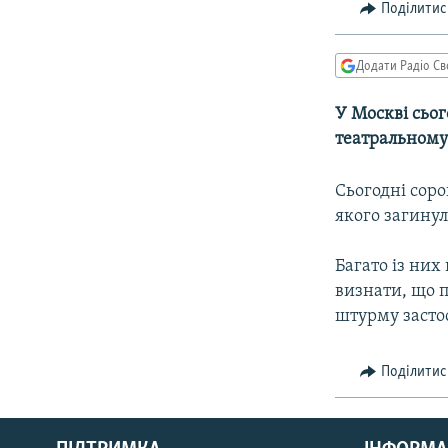
МУЛЬТИМЕДІА
Поділитис
ФОТО
Додати Радіо Св
СПЕЦПРОЄКТИ
ПОДКАСТИ
У Москві сьо
театральному 
Сьогодні соро
якого загинул
Багато із них
визнати, що п
штурму засто
Поділитис
КРИМ РЕАЛІЇ
РУС