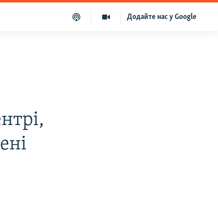
Додайте нас у Google
нтрі,
ені