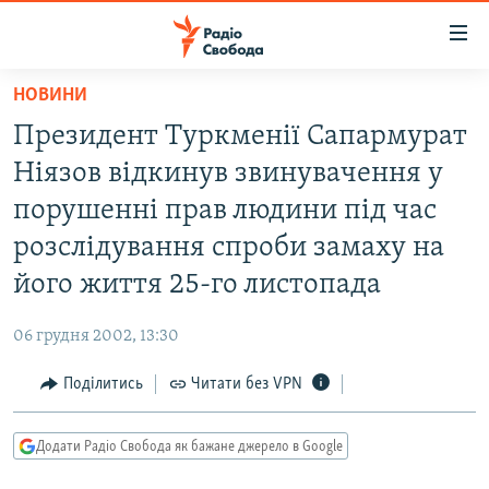
Доступність
посилання
Перейти
НОВИНИ
до
РАДІО СВОБОДА – 70 РОКІВ
Президент Туркменії Сапармурат
основного
ВСЕ ЗА ДОБУ
матеріалу
Ніязов відкинув звинувачення у
СТАТТІ
Перейти
порушенні прав людини під час
до
ВІЙНА
ПОЛІТИКА
розслідування спроби замаху на
основної
РОСІЙСЬКА «ФІЛЬТРАЦІЯ»
ЕКОНОМІКА
навігації
його життя 25-го листопада
Перейти
ДОНБАС.РЕАЛІЇ
СУСПІЛЬСТВО
до
06 грудня 2002, 13:30
КРИМ.РЕАЛІЇ
КУЛЬТУРА
пошуку
Поділитись
Читати без VPN
ТИ ЯК?
СПОРТ
СХЕМИ
УКРАЇНА
Додати Радіо Свобода як бажане джерело в Google
КИТАЙ.ВИКЛИКИ
СВІТ