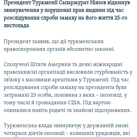
Президент Туркменії Сапармурат Ніязов відкинув
МУЛЬТИМЕДІА
звинувачення у порушенні прав людини під час
ФОТО
розслідування спроби замаху на його життя 25-го
листопада
СПЕЦПРОЄКТИ
ПОДКАСТИ
Президент заявив, що дії туркменських
правоохоронних органів абсолютно законні.
КРИМ РЕАЛІЇ
РУС
Сполучені Штати Америки та деякі міжнародні
правозахисні організації висловили стурбованість у
УКР
зв’язку з масовими арештами у Туркменії. Під час
КТАТ
розслідування спроби замаху на президента були
затримані 23 особи, половина з яких – іноземці, у
ДОЛУЧАЙСЯ!
тому числі й громадянин США. Під вартою
опинилися навіть родичі та знайомі підозрюваних.
Туркменська влада звинувачує у державній змові
чотирьох діячів опозиції – колишніх урядовців, які