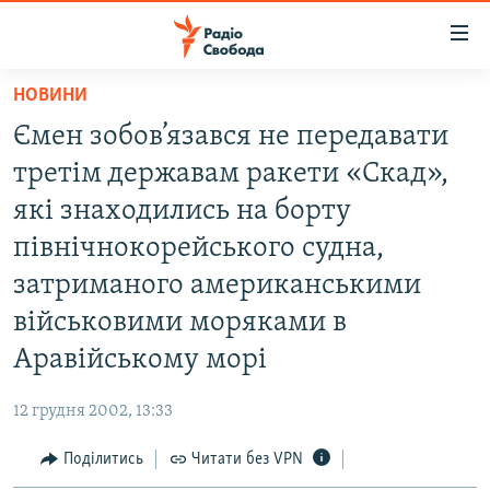
Доступність
посилання
Перейти
НОВИНИ
до
РАДІО СВОБОДА – 70 РОКІВ
Ємен зобов’язався не передавати
основного
ВСЕ ЗА ДОБУ
матеріалу
третім державам ракети «Скад»,
СТАТТІ
Перейти
які знаходились на борту
до
ВІЙНА
ПОЛІТИКА
північнокорейського судна,
основної
РОСІЙСЬКА «ФІЛЬТРАЦІЯ»
ЕКОНОМІКА
навігації
затриманого американськими
Перейти
ДОНБАС.РЕАЛІЇ
СУСПІЛЬСТВО
військовими моряками в
до
КРИМ.РЕАЛІЇ
КУЛЬТУРА
Аравійському морі
пошуку
ТИ ЯК?
СПОРТ
12 грудня 2002, 13:33
СХЕМИ
УКРАЇНА
Поділитись
Читати без VPN
ПРИАЗОВ’Я
СВІТ