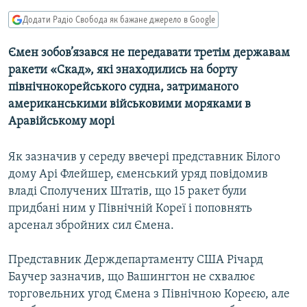
КИТАЙ.ВИКЛИКИ
Додати Радіо Свобода як бажане джерело в Google
МУЛЬТИМЕДІА
Ємен зобов’язався не передавати третім державам
ФОТО
ракети «Скад», які знаходились на борту
СПЕЦПРОЄКТИ
північнокорейського судна, затриманого
американськими військовими моряками в
ПОДКАСТИ
Аравійському морі
КРИМ РЕАЛІЇ
Як зазначив у середу ввечері представник Білого
РУС
дому Арі Флейшер, єменський уряд повідомив
УКР
владі Сполучених Штатів, що 15 ракет були
придбані ним у Північній Кореї і поповнять
КТАТ
арсенал збройних сил Ємена.
ДОЛУЧАЙСЯ!
Представник Держдепартаменту США Річард
Баучер зазначив, що Вашингтон не схвалює
торговельних угод Ємена з Північною Кореєю, але