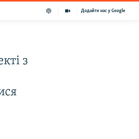
Додайте нас у Google
кті з
ися