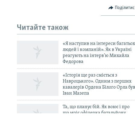
Поділитис
КРИМ РЕАЛІЇ
РУС
Читайте також
УКР
КТАТ
«Я наступив на інтереси багатьох
людей і компаній». Як в Україні
реагують на інтерв’ю Михайла
ДОЛУЧАЙСЯ!
Федорова
«Історія ще раз сміється з
Навроцького». Одним з перших
кавалерів Ордена Білого Орла бу
Іван Мазепа
Усі сайти RFE/RL
Та, що планує бій. Як воює і про
що мріє офіцерка батальйону
«Свобода» Маргарита