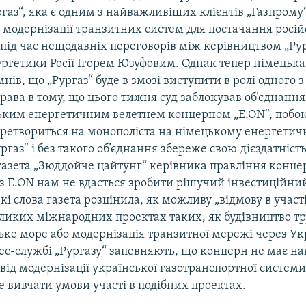
газ“, яка є одним з найважливіших клієнтів „Газпрому“.
модернізації транзитних систем для постачання російс
під час нещодавніх переговорів між керівництвом „Рур
ергетики Росії Ігорем Юзуфовим. Однак тепер німецька
нів, що „Рургаз“ буде в змозі виступити в ролі одного 
права в тому, що цього тижня суд заблокував об’єднання
ким енергетичним велетнем концерном „Е.ОN“, побо
еретвориться на монополіста на німецькому енергетич
ргаз“ і без такого об’єднання збереже свою дієздатність
газета „Зюддойче цайтунг“ керівника правління конце
з E.ON нам не вдасться зробити рішучий інвестиційни
кі слова газета розцінила, як можливу „відмову в участ
ликих міжнародних проектах таких, як будівництво т
ьке море або модернізація транзитної мережі через Ук
ес-службі „Рургазу“ запевняють, що концерн не має на
від модернізації української газотранспортної системи
 вивчати умови участі в подібних проектах.