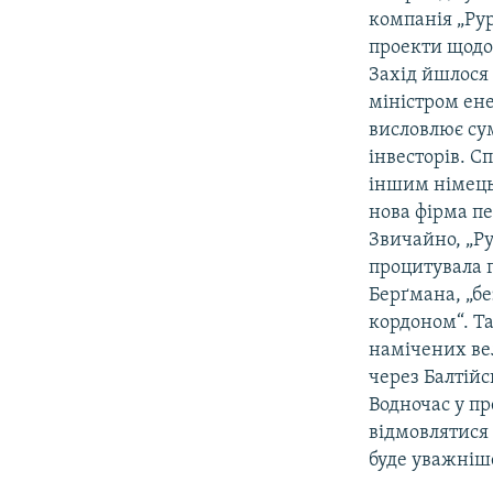
компанія „Рур
проекти щодо 
Захід йшлося 
міністром ен
висловлює сум
інвесторів. С
іншим німець
нова фірма п
Звичайно, „Ру
процитувала 
Берґмана, „бе
кордоном“. Та
намічених ве
через Балтійс
Водночас у пр
відмовлятися 
буде уважніше