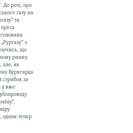
 До речі, про
ького газу на
газу“ та
 преса
з головних
 „Рургазу“ з
юючись, що
ному ринку.
, але, як
рну Буркгарда
й стрибок за
і у вже
рубопроводу
раїну“.
міру
, однак тепер