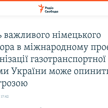
ь важливого німецького
тора в міжнародному прое
нізації газотранспортної
ми України може опинит
агрозою
 17:42