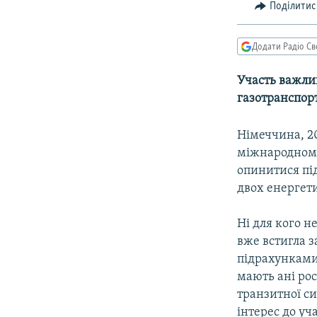
МУЛЬТИМЕДІА
Поділитис
ФОТО
Додати Радіо Св
СПЕЦПРОЄКТИ
ПОДКАСТИ
Участь важлив
газотранспор
Німеччина, 20
міжнародному
опинитися пі
двох енергети
Ні для кого н
вже встигла з
підрахунками 
мають ані рос
транзитної си
інтерес до уч