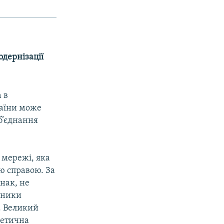
одернізації
 в
раїни може
б’єднання
 мережі, яка
ою справою. За
днак, не
асники
. Великий
гетична