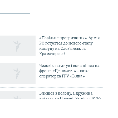
«Повільне прогризання». Армія
РФ готується до нового етапу
наступу на Слов’янськ та
Краматорськ?
Чоловік загинув і вона пішла на
фронт. «Це помста» – каже
операторка FPV «Білка»
Вийшов з полону, а дружина
виїхала до Польщі. Як після 1000
днів неволі вибратися «із
психологічної і фінансової ями»