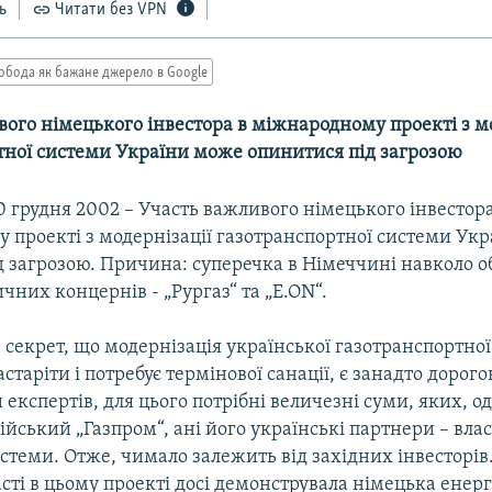
ь
Читати без VPN
обода як бажане джерело в Google
ого німецького інвестора в міжнародному проекті з м
тної системи України може опинитися під загрозою
 грудня 2002 – Участь важливого німецького інвестора
 проекті з модернізації газотранспортної системи Ук
д загрозою. Причина: суперечка в Німеччині навколо о
чних концернів - „Рургаз“ та „Е.ОN“.
е секрет, що модернізація української газотранспортної
астаріти і потребує термінової санації, є занадто дорог
експертів, для цього потрібні величезні суми, яких, о
ійський „Газпром“, ані його українські партнери – вл
стеми. Отже, чимало залежить від західних інвесторів
асті в цьому проекті досі демонструвала німецька енер