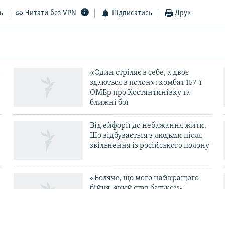
ь
Читати без VPN
Підписатись
Друк
«Один стріляє в себе, а двоє
здаються в полон»: комбат 157-ї
ОМБр про Костянтинівку та
ближні бої
Від ейфорії до небажання жити.
Що відбувається з людьми після
в
звільнення із російського полону
«Боляче, що мого найкращого
бійця, який став батьком-
одинаком і перевівся в ТЦК, б’ють
свої в тилу» – комбриг Габінет