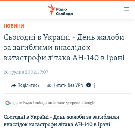
Доступність
посилання
Перейти
НОВИНИ
до
РАДІО СВОБОДА – 70 РОКІВ
Сьогодні в Українi - День жалоби
основного
ВСЕ ЗА ДОБУ
матеріалу
за загиблими внаслідок
СТАТТІ
Перейти
катастрофи літака АН-140 в Ірані
до
ВІЙНА
ПОЛІТИКА
основної
26 грудня 2002, 17:07
РОСІЙСЬКА «ФІЛЬТРАЦІЯ»
ЕКОНОМІКА
навігації
Перейти
Поділитись
Читати без VPN
ДОНБАС.РЕАЛІЇ
СУСПІЛЬСТВО
до
КРИМ.РЕАЛІЇ
КУЛЬТУРА
пошуку
Додати Радіо Свобода як бажане джерело в Google
ТИ ЯК?
СПОРТ
Сьогодні в Українi - День жалоби за загиблими
СХЕМИ
УКРАЇНА
внаслідок катастрофи літака АН-140 в Ірані
КИТАЙ.ВИКЛИКИ
СВІТ