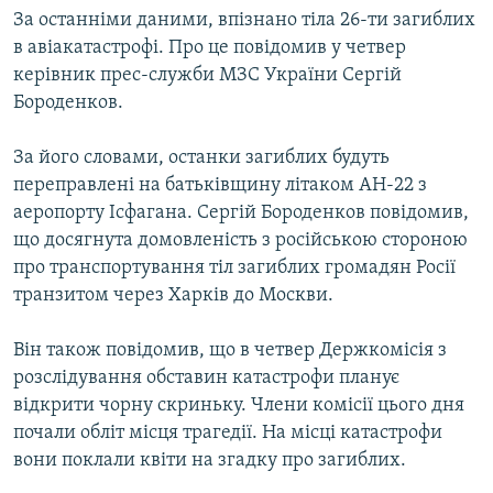
За останніми даними, впiзнано тiла 26-ти загиблих
МУЛЬТИМЕДІА
в авiакатастрофi. Про це повiдомив у четвер
ФОТО
керiвник прес-служби МЗС України Сергій
СПЕЦПРОЄКТИ
Бороденков.
ПОДКАСТИ
За його словами, останки загиблих будуть
переправлені на батькiвщину лiтаком АН-22 з
КРИМ РЕАЛІЇ
аеропорту Iсфагана. Сергій Бороденков повiдомив,
РУС
що досягнута домовленiсть з росiйською стороною
УКР
про транспортування тiл загиблих громадян Росії
транзитом через Харкiв до Москви.
КТАТ
Вiн також повiдомив, що в четвер Держкомiсiя з
ДОЛУЧАЙСЯ!
розслiдування обставин катастрофи планує
відкрити чорну скриньку. Члени комiсiї цього дня
почали облiт мiсця трагедiї. На мiсцi катастрофи
вони поклали квiти на згадку про загиблих.