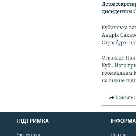
МУЛЬТИМЕДІА
Держсекретар
ФОТО
дисидентом 
СПЕЦПРОЄКТИ
Кубинська вла
ПОДКАСТИ
Андрія Сахаро
Страсбурзі на
Освальдо Пая
Кубі. Його пр
громадянам Ку
на вільне пі
Поділитис
КРИМ РЕАЛІЇ
РУС
ПІДТРИМКА
ІНФОРМА
УКР
КТАТ
Як слухати
Про нас