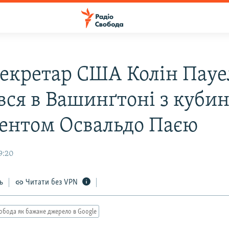
екретар США Колін Пауе
івся в Вашинґтоні з куби
ентом Освальдо Паєю
9:20
ь
Читати без VPN
обода як бажане джерело в Google