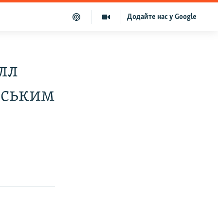
Додайте нас у Google
лл
нським