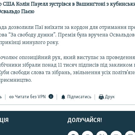
 США Колін Пауелл зустрівся в Вашинґтоні з кубинсь
Освальдо Паєю
да дозволили Паї виїхати за кордон для отримання пре
ва “За свободу думки”. Премія була вручена Освальдові
прикінці минулого року.
 очолює опозиційний рух, який виступає за проведенн
ибічники зібрали понад 11 тисяч підписів під закликом
би свободи слова та зібрань, звільнення усіх політв’язн
дприємництво.
ь
Читати без VPN
Підписатись
Друк
ЦІЯ
ДОЛУЧАЙСЯ!