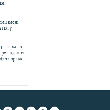
ким
мії імені
 Паї у
я реформ на
 про надання
ів та права