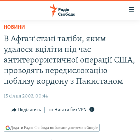
Доступність
посилання
Перейти
НОВИНИ
до
РАДІО СВОБОДА – 70 РОКІВ
В Афганістані таліби, яким
основного
ВСЕ ЗА ДОБУ
матеріалу
удалося вціліти під час
СТАТТІ
Перейти
антитерористичної операції США,
до
ВІЙНА
ПОЛІТИКА
проводять передислокацію
основної
РОСІЙСЬКА «ФІЛЬТРАЦІЯ»
ЕКОНОМІКА
навігації
поблизу кордону з Пакистаном
Перейти
ДОНБАС.РЕАЛІЇ
СУСПІЛЬСТВО
до
15 січня 2003, 00:44
КРИМ.РЕАЛІЇ
КУЛЬТУРА
пошуку
Поділитись
Читати без VPN
ТИ ЯК?
СПОРТ
СХЕМИ
УКРАЇНА
Додати Радіо Свобода як бажане джерело в Google
КИТАЙ.ВИКЛИКИ
СВІТ