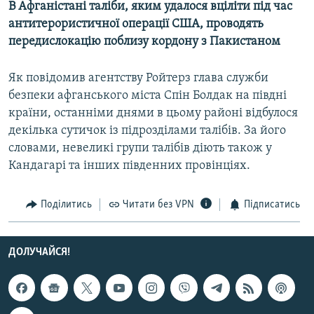
В Афганістані таліби, яким удалося вціліти під час
МУЛЬТИМЕДІА
антитерористичної операції США, проводять
ФОТО
передислокацію поблизу кордону з Пакистаном
СПЕЦПРОЄКТИ
Як повідомив агентству Ройтерз глава служби
ПОДКАСТИ
безпеки афганського міста Спін Болдак на півдні
країни, останніми днями в цьому районі відбулося
КРИМ РЕАЛІЇ
декілька сутичок із підрозділами талібів. За його
РУС
словами, невеликі групи талібів діють також у
Кандагарі та інших південних провінціях.
УКР
КТАТ
Поділитись
Читати без VPN
Підписатись
ДОЛУЧАЙСЯ!
ДОЛУЧАЙСЯ!