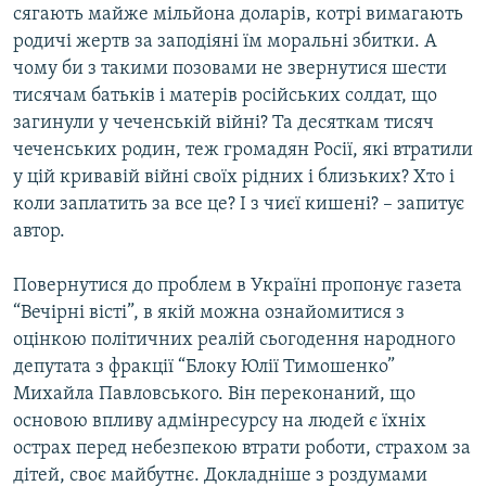
сягають майже мільйона доларів, котрі вимагають
родичі жертв за заподіяні їм моральні збитки. А
чому би з такими позовами не звернутися шести
тисячам батьків і матерів російських солдат, що
загинули у чеченській війні? Та десяткам тисяч
чеченських родин, теж громадян Росії, які втратили
у цій кривавій війні своїх рідних і близьких? Хто і
коли заплатить за все це? І з чиєї кишені? – запитує
автор.
Повернутися до проблем в Україні пропонує газета
“Вечірні вісті”, в якій можна ознайомитися з
оцінкою політичних реалій сьогодення народного
депутата з фракції “Блоку Юлії Тимошенко”
Михайла Павловського. Він переконаний, що
основою впливу адмінресурсу на людей є їхніх
острах перед небезпекою втрати роботи, страхом за
дітей, своє майбутнє. Докладніше з роздумами