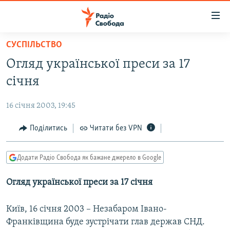
Доступність
посилання
Перейти
СУСПІЛЬСТВО
до
РАДІО СВОБОДА – 70 РОКІВ
Огляд української преси за 17
основного
ВСЕ ЗА ДОБУ
матеріалу
січня
СТАТТІ
Перейти
до
16 січня 2003, 19:45
ВІЙНА
ПОЛІТИКА
основної
РОСІЙСЬКА «ФІЛЬТРАЦІЯ»
Поділитись
Читати без VPN
ЕКОНОМІКА
навігації
Перейти
ДОНБАС.РЕАЛІЇ
СУСПІЛЬСТВО
до
Додати Радіо Свобода як бажане джерело в Google
КРИМ.РЕАЛІЇ
КУЛЬТУРА
пошуку
Огляд української преси за 17 січня
ТИ ЯК?
СПОРТ
СХЕМИ
УКРАЇНА
Київ, 16 січня 2003 – Незабаром Івано-
КИТАЙ.ВИКЛИКИ
Франківщина буде зустрічати глав держав СНД.
СВІТ