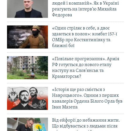
людей і компаній». Як в Україні
реагують на інтерв’ю Михайла
Федорова
«Один стріляє в себе, а двоє
здаються в полон»: комбат 157-ї
ОМБр про Костянтинівку та
ближні бої
«Повільне прогризання». Армія
РФ готується до нового етапу
наступу на Слов’янськ та
Краматорськ?
«Історія ще раз сміється з
Навроцького». Одним з перших
кавалерів Ордена Білого Орла був
Іван Мазепа
Від ейфорії до небажання жити.
Що відбувається з людьми після