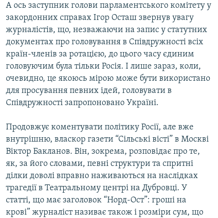
А ось заступник голови парламентського комітету у
Усі сайти RFE/RL
закордонних справах Ігор Осташ звернув увагу
журналістів, що, незважаючи на запис у статутних
документах про головування в Співдружності всіх
країн-членів за ротацією, до цього часу єдиним
головуючим була тільки Росія. І лише зараз, коли,
очевидно, це якоюсь мірою може бути використано
для просування певних ідей, головувати в
Співдружності запропоновано Україні.
Продовжує коментувати політику Росії, але вже
внутрішню, власкор газети “Сільські вісті” в Москві
Віктор Бакланов. Він, зокрема, розповідає про те,
як, за його словами, певні структури та спритні
ділки доволі вправно наживаються на наслідках
трагедії в Театральному центрі на Дубровці. У
статті, що має заголовок “Норд-Ост”: гроші на
крові” журналіст називає також і розміри сум, що