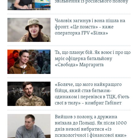
звільнення із російського полону
Чоловік загинув і вона пішла на
фронт. «Це помста» – каже
операторка FPV «Білка»
Та, що планує бій. Як воює і про що
мріє офіцерка батальйону
«Свобода» Маргарита
«Боляче, що мого найкращого
бійця, який став батьком-
одинаком і перевівся в ТЦК, б’ють
свої в тилу» – комбриг Габінет
Вийшов з полону, а дружина
виїхала до Польщі. Як після 1000
днів неволі вибратися «із
психологічної і фінансової ями»