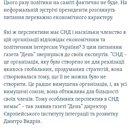
Цього разу політики на саміті фактично не буде. На
МУЛЬТИМЕДІА
неформальній зустрічі президенти розглянуть
ФОТО
питання переважно економічного характеру.
СПЕЦПРОЄКТИ
Які ж перспективи має СНД і наскільки членство в
ПОДКАСТИ
цій організації відповідає економічним та
політичним інтересам України? З цим питанням
КРИМ РЕАЛІЇ
газета “День” звернулася до своїх експертів. “СНД –
РУС
це організація, яку було створено не для реалізації
якихось глобальних, продуманих стратегій, вона
УКР
створювалася тому, що її не можна було не
КТАТ
створити. Це радше вимушена організація, і, як усі
вимушені союзи, вона обтяжлива для більшості
ДОЛУЧАЙСЯ!
своїх членів. Тому особливих перспектив в СНД
немає” – так заявив газеті “День” директор
Європейського інституту інтеграції та розвитку
Дмитро Видрін.