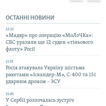
ОСТАННІ НОВИНИ
12:21
«Мадяр» про операцію «МоЛоЧКа»:
СБС уразили ще 12 суден «тіньового
флоту» Росії
11:55
Росія атакувала Україну шістьма
ракетами «Іскандер-М», С-400 та 151
ударним дроном – ЗСУ
11:45
У Сербії розпочалась зустріч