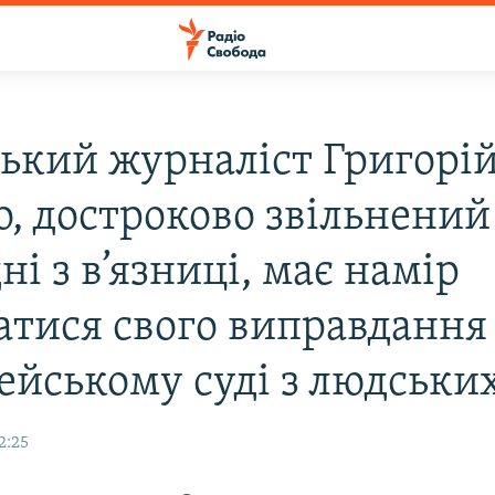
ський журналіст Григорі
о, достроково звільнений
ні з в’язниці, має намір
атися свого виправдання
ейському суді з людськи
2:25