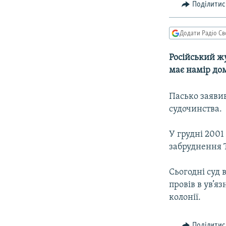
МУЛЬТИМЕДІА
Поділитис
ФОТО
Додати Радіо Св
СПЕЦПРОЄКТИ
ПОДКАСТИ
Російський жу
має намір до
Пасько заявив
судочинства.
У грудні 2001
забруднення Т
Сьогодні суд 
провів в ув’я
колонії.
Поділитис