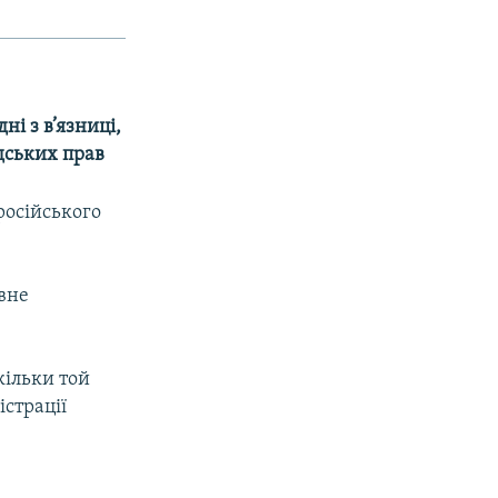
ні з в’язниці,
дських прав
 російського
ивне
кільки той
істрації