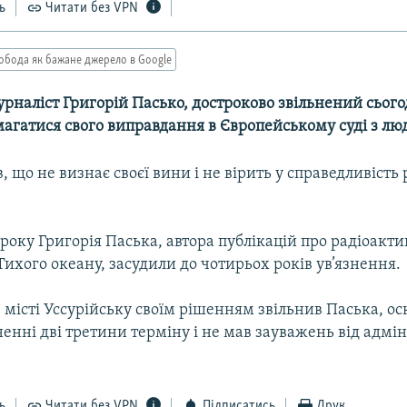
ь
Читати без VPN
обода як бажане джерело в Google
рналіст Григорій Пасько, достроково звільнений сьогод
магатися свого виправдання в Європейському суді з лю
, що не визнає своєї вини і не вірить у справедливість
 року Григорія Паська, автора публікацій про радіоакт
ихого океану, засудили до чотирьох років ув’язнення.
в місті Уссурійську своїм рішенням звільнив Паська, ос
зненні дві третини терміну і не мав зауважень від адмін
ь
Читати без VPN
Підписатись
Друк