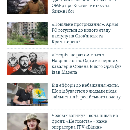
ОМБр про Костянтинівку та
ближні бої
«Повільне прогризання». Армія
РФ готується до нового етапу
наступу на Слов’янськ та
Краматорськ?
«Історія ще раз сміється з
Навроцького». Одним з перших
кавалерів Ордена Білого Орла був
Іван Мазепа
Від ейфорії до небажання жити.
Що відбувається з людьми після
звільнення із російського полону
Чоловік загинув і вона пішла на
фронт. «Це помста» – каже
операторка FPV «Білка»