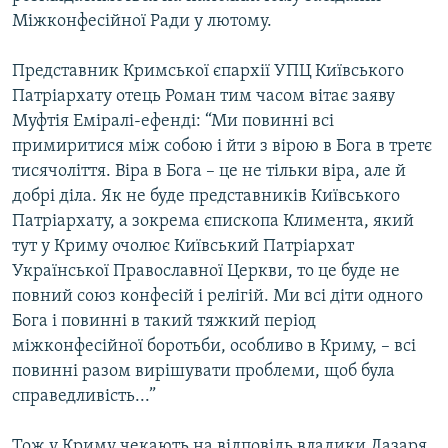
Міжконфесійної Ради у лютому.
Представник Кримської єпархії УПЦ Київського
Патріархату отець Роман тим часом вітає заяву
Муфтія Еміралі-ефенді: “Ми повинні всі
примиритися між собою і йти з вірою в Бога в третє
тисячоліття. Віра в Бога – це не тільки віра, але й
добрі діла. Як не буде представників Київського
Патріархату, а зокрема єпископа Климента, який
тут у Криму очолює Київський Патріархат
Української Православної Церкви, то це буде не
повний союз конфесій і релігій. Ми всі діти одного
Бога і повинні в такий тяжкий період
міжконфесійної боротьби, особливо в Криму, – всі
повинні разом вирішувати проблеми, щоб була
справедливість...”
Тож у Криму чекають на відповідь владики Лазаря.