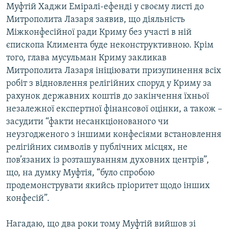
Муфтій Хаджи Еміралі-ефенді у своєму листі до
Усі сайти RFE/RL
Митрополита Лазаря заявив, що діяльність
Міжконфесійної ради Криму без участі в ній
єпископа Климента буде неконструктивною. Крім
того, глава мусульман Криму закликав
Митрополита Лазаря ініціювати призупинення всіх
робіт з відновлення релігійних споруд у Криму за
рахунок державних коштів до закінчення їхньої
незалежної експертної фінансової оцінки, а також –
засудити “факти несанкціонованого чи
неузгодженого з іншими конфесіями встановлення
релігійних символів у публічних місцях, не
пов’язаних із розташуванням духовних центрів”,
що, на думку Муфтія, “було спробою
продемонструвати якийсь пріоритет щодо інших
конфесій”.
Нагадаю, що два роки тому Муфтій вийшов зі