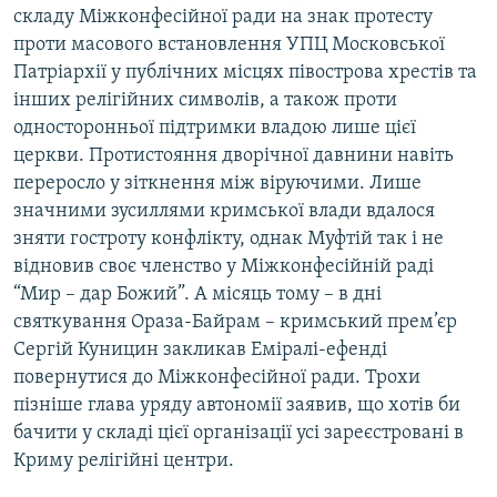
складу Міжконфесійної ради на знак протесту
проти масового встановлення УПЦ Московської
Патріархії у публічних місцях півострова хрестів та
інших релігійних символів, а також проти
односторонньої підтримки владою лише цієї
церкви. Протистояння дворічної давнини навіть
переросло у зіткнення між віруючими. Лише
значними зусиллями кримської влади вдалося
зняти гостроту конфлікту, однак Муфтій так і не
відновив своє членство у Міжконфесійній раді
“Мир – дар Божий”. А місяць тому – в дні
святкування Ораза-Байрам – кримський прем’єр
Сергій Куницин закликав Еміралі-ефенді
повернутися до Міжконфесійної ради. Трохи
пізніше глава уряду автономії заявив, що хотів би
бачити у складі цієї організації усі зареєстровані в
Криму релігійні центри.