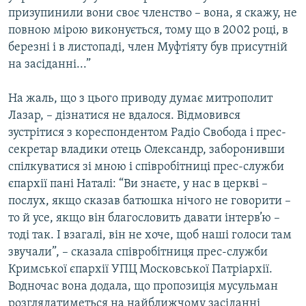
призупинили вони своє членство – вона, я скажу, не
повною мірою виконується, тому що в 2002 році, в
березні і в листопаді, член Муфтіяту був присутній
на засіданні...”
На жаль, що з цього приводу думає митрополит
Лазар, – дізнатися не вдалося. Відмовився
зустрітися з кореспондентом Радіо Свобода і прес-
секретар владики отець Олександр, заборонивши
спілкуватися зі мною і співробітниці прес-служби
єпархії пані Наталі: “Ви знаєте, у нас в церкві –
послух, якщо сказав батюшка нічого не говорити –
то й усе, якщо він благословить давати інтерв’ю –
тоді так. І взагалі, він не хоче, щоб наші голоси там
звучали”, – сказала співробітниця прес-служби
Кримської єпархії УПЦ Московської Патріархії.
Водночас вона додала, що пропозиція мусульман
розглядатиметься на найближчому засіданні