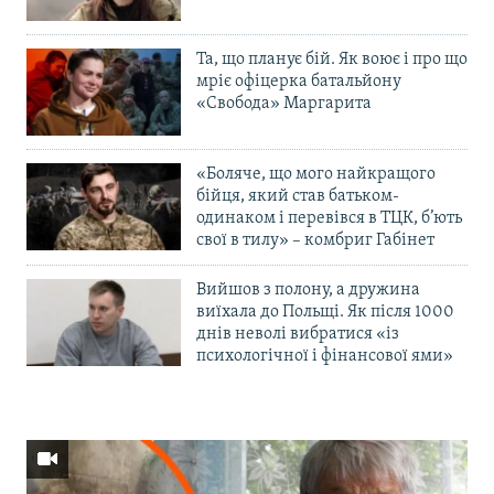
Та, що планує бій. Як воює і про що
мріє офіцерка батальйону
«Свобода» Маргарита
«Боляче, що мого найкращого
бійця, який став батьком-
одинаком і перевівся в ТЦК, б’ють
свої в тилу» – комбриг Габінет
Вийшов з полону, а дружина
виїхала до Польщі. Як після 1000
днів неволі вибратися «із
психологічної і фінансової ями»