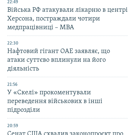
22:49
Війська РФ атакували лікарню в центрі
Херсона, постраждали чотири
медпрацівниці – МВА
22:30
Нафтовий гігант ОАЕ заявляє, що
атаки суттєво вплинули на його
діяльність
21:56
У «Скелі» прокоментували
переведення військових в інші
підрозділи
20:59
Cенат США схвалив законопроєкт про