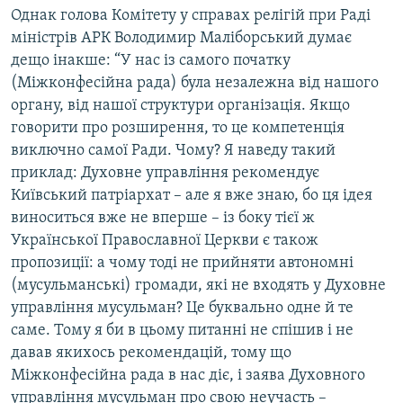
Однак голова Комітету у справах релігій при Раді
міністрів АРК Володимир Маліборський думає
дещо інакше: “У нас із самого початку
(Міжконфесійна рада) була незалежна від нашого
органу, від нашої структури організація. Якщо
говорити про розширення, то це компетенція
виключно самої Ради. Чому? Я наведу такий
приклад: Духовне управління рекомендує
Київський патріархат – але я вже знаю, бо ця ідея
виноситься вже не вперше – із боку тієї ж
Української Православної Церкви є також
пропозиції: а чому тоді не прийняти автономні
(мусульманські) громади, які не входять у Духовне
управління мусульман? Це буквально одне й те
саме. Тому я би в цьому питанні не спішив і не
давав якихось рекомендацій, тому що
Міжконфесійна рада в нас діє, і заява Духовного
управління мусульман про свою неучасть –