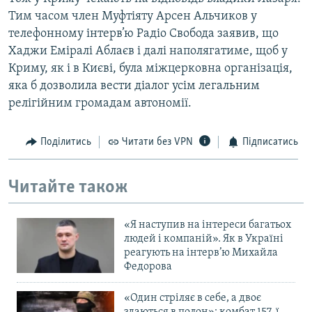
Тим часом член Муфтіяту Арсен Альчиков у
телефонному інтерв’ю Радіо Свобода заявив, що
Хаджи Еміралі Аблаєв і далі наполягатиме, щоб у
Криму, як і в Києві, була міжцерковна організація,
яка б дозволила вести діалог усім легальним
релігійним громадам автономії.
Поділитись
Читати без VPN
Підписатись
Читайте також
«Я наступив на інтереси багатьох
людей і компаній». Як в Україні
реагують на інтерв’ю Михайла
Федорова
«Один стріляє в себе, а двоє
здаються в полон»: комбат 157-ї