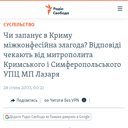
Доступність
посилання
Перейти
СУСПІЛЬСТВО
до
РАДІО СВОБОДА – 70 РОКІВ
Чи запанує в Криму
основного
ВСЕ ЗА ДОБУ
матеріалу
міжконфесійна злагода? Відповіді
СТАТТІ
Перейти
чекають від митрополита
до
ВІЙНА
ПОЛІТИКА
Кримського і Симферопольського
основної
РОСІЙСЬКА «ФІЛЬТРАЦІЯ»
ЕКОНОМІКА
навігації
УПЦ МП Лазаря
Перейти
ДОНБАС.РЕАЛІЇ
СУСПІЛЬСТВО
до
28 січня 2003, 00:21
КРИМ.РЕАЛІЇ
КУЛЬТУРА
пошуку
Поділитись
Читати без VPN
ТИ ЯК?
СПОРТ
СХЕМИ
УКРАЇНА
Додати Радіо Свобода як бажане джерело в Google
КИТАЙ.ВИКЛИКИ
СВІТ