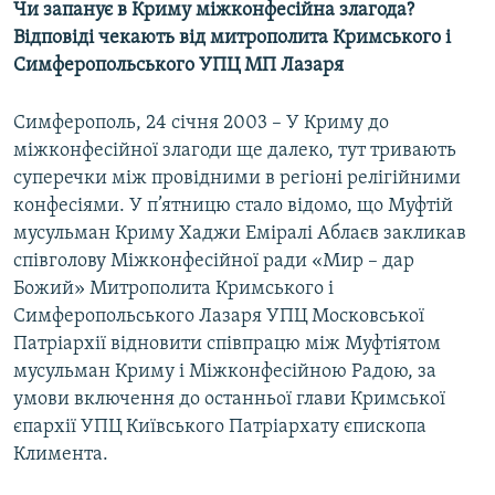
Чи запанує в Криму міжконфесійна злагода?
МУЛЬТИМЕДІА
Відповіді чекають від митрополита Кримського і
ФОТО
Симферопольського УПЦ МП Лазаря
СПЕЦПРОЄКТИ
Симферополь, 24 січня 2003 – У Криму до
ПОДКАСТИ
міжконфесійної злагоди ще далеко, тут тривають
суперечки між провідними в регіоні релігійними
КРИМ РЕАЛІЇ
конфесіями. У п’ятницю стало відомо, що Муфтій
РУС
мусульман Криму Хаджи Еміралі Аблаєв закликав
співголову Міжконфесійної ради «Мир – дар
УКР
Божий» Митрополита Кримського і
КТАТ
Симферопольського Лазаря УПЦ Московської
Патріархії відновити співпрацю між Муфтіятом
ДОЛУЧАЙСЯ!
мусульман Криму і Міжконфесійною Радою, за
умови включення до останньої глави Кримської
єпархії УПЦ Київського Патріархату єпископа
Климента.