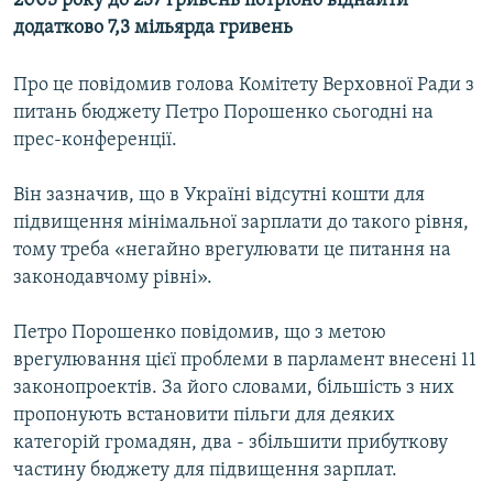
2003 року до 237 гривень потрібно віднайти
КИТАЙ.ВИКЛИКИ
додатково 7,3 мільярда гривень
МУЛЬТИМЕДІА
Про це повідомив голова Комітету Верховної Ради з
ФОТО
питань бюджету Петро Порошенко сьогодні на
СПЕЦПРОЄКТИ
прес-конференції.
ПОДКАСТИ
Він зазначив, що в Україні відсутні кошти для
підвищення мінімальної зарплати до такого рівня,
КРИМ РЕАЛІЇ
тому треба «негайно врегулювати це питання на
РУС
законодавчому рівні».
УКР
Петро Порошенко повідомив, що з метою
КТАТ
врегулювання цієї проблеми в парламент внесені 11
законопроектів. За його словами, більшість з них
ДОЛУЧАЙСЯ!
пропонують встановити пільги для деяких
категорій громадян, два - збільшити прибуткову
частину бюджету для підвищення зарплат.