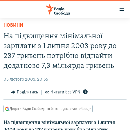
Доступність
посилання
Перейти
НОВИНИ
до
РАДІО СВОБОДА – 70 РОКІВ
На підвищення мінімальної
основного
ВСЕ ЗА ДОБУ
матеріалу
зарплати з 1 липня 2003 року до
СТАТТІ
Перейти
237 гривень потрібно віднайти
до
ВІЙНА
ПОЛІТИКА
додатково 7,3 мільярда гривень
основної
РОСІЙСЬКА «ФІЛЬТРАЦІЯ»
ЕКОНОМІКА
навігації
05 лютого 2003, 20:55
Перейти
ДОНБАС.РЕАЛІЇ
СУСПІЛЬСТВО
до
Поділитись
Читати без VPN
КРИМ.РЕАЛІЇ
КУЛЬТУРА
пошуку
ТИ ЯК?
СПОРТ
Додати Радіо Свобода як бажане джерело в Google
СХЕМИ
УКРАЇНА
На підвищення мінімальної зарплати з 1 липня
ПРИАЗОВ’Я
СВІТ