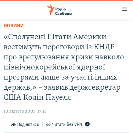
Доступність
посилання
Перейти
НОВИНИ
до
РАДІО СВОБОДА – 70 РОКІВ
«Сполучені Штати Америки
основного
ВСЕ ЗА ДОБУ
матеріалу
вестимуть переговори із КНДР
СТАТТІ
Перейти
про врегулювання кризи навколо
до
ВІЙНА
ПОЛІТИКА
північнокорейської ядерної
основної
РОСІЙСЬКА «ФІЛЬТРАЦІЯ»
ЕКОНОМІКА
навігації
програми лише за участі інших
Перейти
ДОНБАС.РЕАЛІЇ
СУСПІЛЬСТВО
держав,» – заявив держсекретар
до
КРИМ.РЕАЛІЇ
КУЛЬТУРА
США Колін Пауелл
пошуку
ТИ ЯК?
СПОРТ
10 лютого 2003, 17:13
СХЕМИ
УКРАЇНА
Поділитись
Читати без VPN
КИТАЙ.ВИКЛИКИ
СВІТ