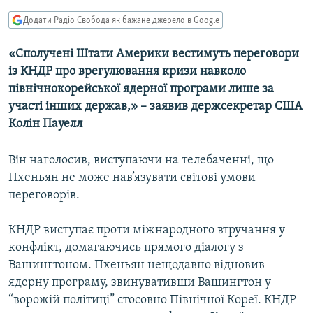
МУЛЬТИМЕДІА
Додати Радіо Свобода як бажане джерело в Google
ФОТО
«Сполучені Штати Америки вестимуть переговори
СПЕЦПРОЄКТИ
із КНДР про врегулювання кризи навколо
ПОДКАСТИ
північнокорейської ядерної програми лише за
участі інших держав,» – заявив держсекретар США
Колін Пауелл
КРИМ РЕАЛІЇ
РУС
Він наголосив, виступаючи на телебаченні, що
УКР
Пхеньян не може нав’язувати світові умови
КТАТ
переговорів.
КНДР виступає проти міжнародного втручання у
ДОЛУЧАЙСЯ!
конфлікт, домагаючись прямого діалогу з
Вашингтоном. Пхеньян нещодавно відновив
ядерну програму, звинувативши Вашингтон у
“ворожій політиці” стосовно Північної Кореї. КНДР