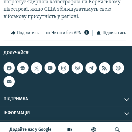
погрожує ядерною катастрофою на Корейському
Усі сайти RFE/RL
півострові, якщо США збільшуватимуть свою
військову присутність у регіоні.
Поділитись
Читати без VPN
Підписатись
ДОЛУЧАЙСЯ!
ПІДТРИМКА
ІНФОРМАЦІЯ
UTC+3
© Радіо Свобода, 2026 | Усі права застережено.
Додайте нас у Google