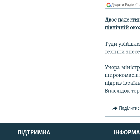
МУЛЬТИМЕДІА
Додати Радіо Св
ФОТО
Двоє палестин
СПЕЦПРОЄКТИ
північній око
ПОДКАСТИ
Туди увійшли
техніки знесе
Учора мініст
широкомасштаб
підрив ізраїл
Внаслідок тер
Поділитис
КРИМ РЕАЛІЇ
РУС
ПІДТРИМКА
ІНФОРМА
УКР