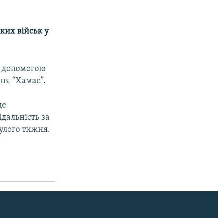
ьких військ у
а допомогою
ння “Хамас”.
де
дальність за
нулого тижня.