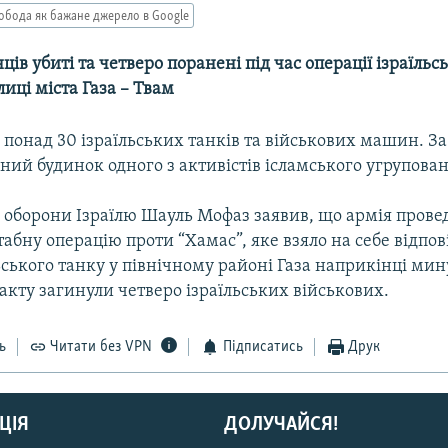
обода як бажане джерело в Google
ців убиті та четверо поранені під час операції ізраїльс
лиці міста Газа – Твам
 понад 30 ізраїльських танків та військових машин. З
ний будинок одного з активістів ісламського угрупова
р оборони Ізраїлю Шауль Мофаз заявив, що армія прове
ну операцію проти “Хамас”, яке взяло на себе відпові
ьського танку у північному районі Газа наприкінці ми
акту загинули четверо ізраїльських військових.
ь
Читати без VPN
Підписатись
Друк
ЦІЯ
ДОЛУЧАЙСЯ!