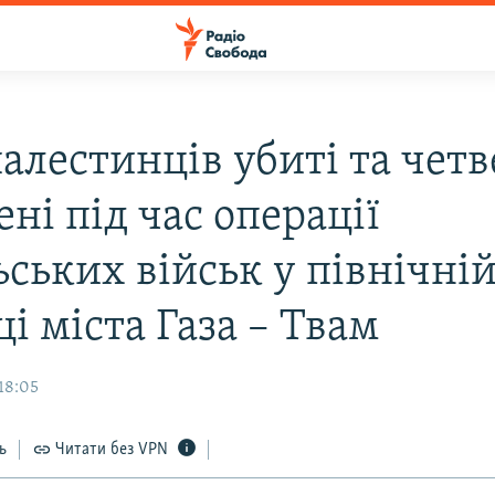
алестинців убиті та чет
ні під час операції
ьських військ у північні
і міста Газа – Твам
18:05
ь
Читати без VPN