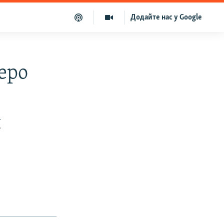
Додайте нас у Google
веро
й