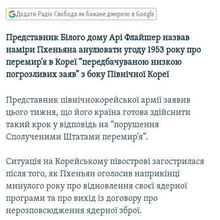
МУЛЬТИМЕДІА
Додати Радіо Свобода як бажане джерело в Google
ФОТО
Представник Білого дому Арі Флайшер назвав
СПЕЦПРОЄКТИ
наміри Пхеньяна анулювати угоду 1953 року про
ПОДКАСТИ
перемир’я в Кореї “передбачуваною низкою
погрозливих заяв” з боку Північної Кореї
КРИМ РЕАЛІЇ
Представник північнокорейської армії заявив
РУС
цього тижня, що його країна готова здійснити
УКР
такий крок у відповідь на “порушення
КТАТ
Сполученими Штатами перемир’я”.
Ситуація на Корейському півострові загострилася
ДОЛУЧАЙСЯ!
після того, як Пхеньян оголосив наприкінці
минулого року про відновлення своєї ядерної
програми та про вихід із договору про
нерозповсюдження ядерної зброї.