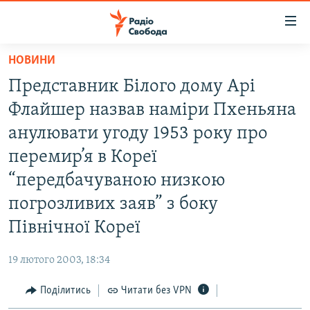
Доступність
посилання
Перейти
НОВИНИ
до
РАДІО СВОБОДА – 70 РОКІВ
Представник Білого дому Арі
основного
ВСЕ ЗА ДОБУ
матеріалу
Флайшер назвав наміри Пхеньяна
СТАТТІ
Перейти
анулювати угоду 1953 року про
до
ВІЙНА
ПОЛІТИКА
перемир’я в Кореї
основної
РОСІЙСЬКА «ФІЛЬТРАЦІЯ»
ЕКОНОМІКА
навігації
“передбачуваною низкою
Перейти
ДОНБАС.РЕАЛІЇ
СУСПІЛЬСТВО
погрозливих заяв” з боку
до
КРИМ.РЕАЛІЇ
КУЛЬТУРА
Північної Кореї
пошуку
ТИ ЯК?
СПОРТ
19 лютого 2003, 18:34
СХЕМИ
УКРАЇНА
Поділитись
Читати без VPN
КИТАЙ.ВИКЛИКИ
СВІТ