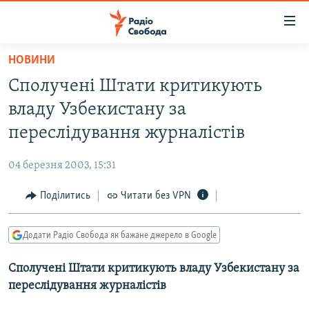
Доступність
посилання
Перейти
НОВИНИ
до
РАДІО СВОБОДА – 70 РОКІВ
Сполучені Штати критикують
основного
ВСЕ ЗА ДОБУ
матеріалу
владу Узбекистану за
СТАТТІ
Перейти
переслідування журналістів
до
ВІЙНА
ПОЛІТИКА
основної
04 березня 2003, 15:31
РОСІЙСЬКА «ФІЛЬТРАЦІЯ»
ЕКОНОМІКА
навігації
Перейти
Поділитись
Читати без VPN
ДОНБАС.РЕАЛІЇ
СУСПІЛЬСТВО
до
КРИМ.РЕАЛІЇ
КУЛЬТУРА
пошуку
Додати Радіо Свобода як бажане джерело в Google
ТИ ЯК?
СПОРТ
Сполучені Штати критикують владу Узбекистану за
СХЕМИ
УКРАЇНА
переслідування журналістів
КИТАЙ.ВИКЛИКИ
СВІТ