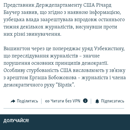
Представник Держдепартаменту США Річард
МУЛЬТИМЕДІА
Баучер заявив, що згідно з наявною інформацією,
ФОТО
узбецька влада заарештувала впродовж останнього
СПЕЦПРОЄКТИ
тижня декількох журналістів, висунувши проти
них різні звинувачення.
ПОДКАСТИ
Вашингтон через це попереджає уряд Узбекистану,
КРИМ РЕАЛІЇ
що переслідування журналістів – значне
РУС
порушення основних принципів демократії.
УКР
Особливу стурбованість США висловлюють у зв’язку
з арештом Ергаша Бобожонова – журналіста і члена
КТАТ
демократичного руху “Бірлік”.
ДОЛУЧАЙСЯ!
Поділитись
Читати без VPN
Підписатись
ДОЛУЧАЙСЯ!