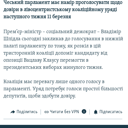
Чеський парламент має намір проголосувати щодо
МУЛЬТИМЕДІА
довіри в лівоцентристському коаліційному уряді
ФОТО
наступного тижня 11 березня
СПЕЦПРОЄКТИ
Прем’єр-міністр – соціальний демократ – Владімір
ПОДКАСТИ
Шпідла сьогодні закликав до голосування в нижній
палаті парламенту по тому, як розкіл в цій
КРИМ РЕАЛІЇ
тристоронній коаліції допоміг кандидату від
РУС
опозиції Вацлаву Kлаусу перемогти в
президентських виборах минулого тижня.
УКР
КТАТ
Коаліція має перевагу лише одного голосу в
парламенті. Уряд потребує голоси простої більшості
ДОЛУЧАЙСЯ!
депутатів, щоби здобути довіру.
Поділитись
Читати без VPN
Підписатись