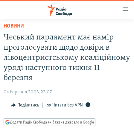
Доступність
посилання
Перейти
НОВИНИ
до
РАДІО СВОБОДА – 70 РОКІВ
Чеський парламент має намір
основного
ВСЕ ЗА ДОБУ
матеріалу
проголосувати щодо довіри в
СТАТТІ
Перейти
лівоцентристському коаліційному
до
ВІЙНА
ПОЛІТИКА
уряді наступного тижня 11
основної
РОСІЙСЬКА «ФІЛЬТРАЦІЯ»
ЕКОНОМІКА
навігації
березня
Перейти
ДОНБАС.РЕАЛІЇ
СУСПІЛЬСТВО
до
04 березня 2003, 22:07
КРИМ.РЕАЛІЇ
КУЛЬТУРА
пошуку
Поділитись
Читати без VPN
ТИ ЯК?
СПОРТ
СХЕМИ
УКРАЇНА
Додати Радіо Свобода як бажане джерело в Google
КИТАЙ.ВИКЛИКИ
СВІТ