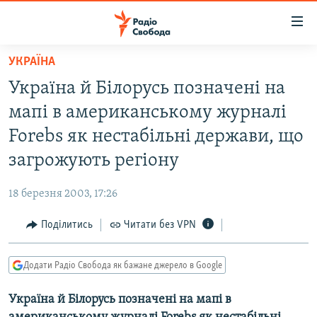
Доступність
посилання
Перейти
УКРАЇНА
до
РАДІО СВОБОДА – 70 РОКІВ
Україна й Білорусь позначені на
основного
ВСЕ ЗА ДОБУ
матеріалу
мапі в американському журналі
СТАТТІ
Перейти
Forebs як нестабільні держави, що
до
ВІЙНА
ПОЛІТИКА
загрожують регіону
основної
РОСІЙСЬКА «ФІЛЬТРАЦІЯ»
ЕКОНОМІКА
навігації
18 березня 2003, 17:26
Перейти
ДОНБАС.РЕАЛІЇ
СУСПІЛЬСТВО
до
Поділитись
Читати без VPN
КРИМ.РЕАЛІЇ
КУЛЬТУРА
пошуку
ТИ ЯК?
СПОРТ
Додати Радіо Свобода як бажане джерело в Google
СХЕМИ
УКРАЇНА
Україна й Білорусь позначені на мапі в
КИТАЙ.ВИКЛИКИ
СВІТ