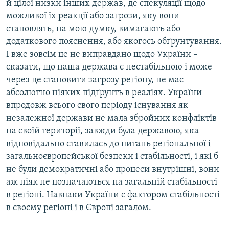
й цілої низки інших держав, де спекуляції щодо
можливої їх реакції або загрози, яку вони
становлять, на мою думку, вимагають або
додаткового пояснення, або якогось обґрунтування.
І вже зовсім це не виправдано щодо України –
сказати, що наша держава є нестабільною і може
через це становити загрозу регіону, не має
абсолютно ніяких підґрунть в реаліях. України
впродовж всього свого періоду існування як
незалежної держави не мала збройних конфліктів
на своїй території, завжди була державою, яка
відповідально ставилась до питань регіональної і
загальноєвропейської безпеки і стабільності, і які б
не були демократичні або процеси внутрішні, вони
аж ніяк не позначаються на загальній стабільності
в регіоні. Навпаки України є фактором стабільності
в своєму регіоні і в Європі загалом.