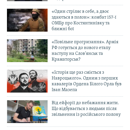
«Один стріляє в себе, а двоє
здаються в полон»: комбат 157-ї
ОМБр про Костянтинівку та
ближні бої
«Повільне прогризання». Армія
РФ готується до нового етапу
наступу на Слов’янськ та
Краматорськ?
«Історія ще раз сміється з
Навроцького». Одним з перших
кавалерів Ордена Білого Орла був
Іван Мазепа
Від ейфорії до небажання жити.
Що відбувається з людьми після
звільнення із російського полону