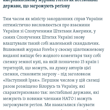
американському журналі Forebs як нестабільні
МУЛЬТИМЕДІА
держави, що загрожують регіону
ФОТО
Тим часом як міністр закордонних справ України
СПЕЦПРОЄКТИ
оптимістично висловлюється про взаємини
ПОДКАСТИ
України зі Сполученими Штатами Америки, у
самих Сполучених Штатах Україні знову
влаштували такий собі маленький скандальчик.
КРИМ РЕАЛІЇ
Впливовий журнал Forebs у своєму цілотижневому
РУС
виданні вміщує без жодного коментаря таку собі
УКР
схемку земної кулі, на якій позначено 15 країн і
територій, що можуть, на думку авторів цієї
КТАТ
схемки, становити загрозу – під заголовком
«Наступний Ірак». Першим числом у цій схемці
ДОЛУЧАЙСЯ!
разом розміщено Білорусь та Україну, які
схарактеризовано так: нестабільні держави, які
межують із новими членами НАТО і можуть
загрожувати регіон. Ми намагалися з’ясувати