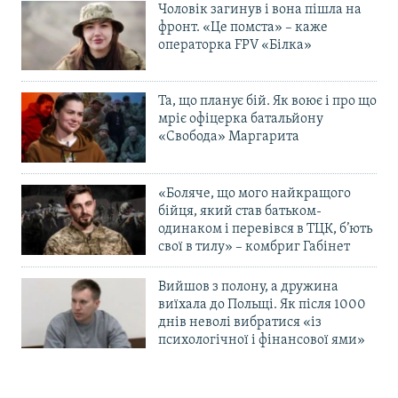
Чоловік загинув і вона пішла на
фронт. «Це помста» – каже
операторка FPV «Білка»
Та, що планує бій. Як воює і про що
мріє офіцерка батальйону
«Свобода» Маргарита
«Боляче, що мого найкращого
бійця, який став батьком-
одинаком і перевівся в ТЦК, б’ють
свої в тилу» – комбриг Габінет
Вийшов з полону, а дружина
виїхала до Польщі. Як після 1000
днів неволі вибратися «із
психологічної і фінансової ями»