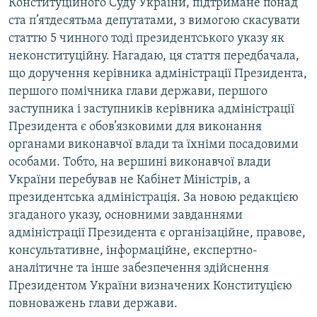
Конституційного Суду України, підтримане понад
Усі сайти RFE/RL
ста п’ятдесятьма депутатами, з вимогою скасувати
статтю 5 чинного тоді президентського указу як
неконституційну. Нагадаю, ця стаття передбачала,
що доручення керівника адміністрації Президента,
першого помічника глави держави, першого
заступника і заступників керівника адміністрації
Президента є обов’язковими для виконання
органами виконавчої влади та їхніми посадовими
особами. Тобто, на вершині виконавчої влади
України перебував не Кабінет Міністрів, а
президентська адміністрація. За новою редакцією
згаданого указу, основними завданнями
адміністрації Президента є організаційне, правове,
консультативне, інформаційне, експертно-
аналітичне та інше забезпечення здійснення
Президентом України визначених Конституцією
повноважень глави держави.