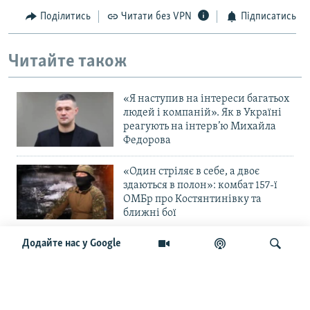
Поділитись
Читати без VPN
Підписатись
Читайте також
«Я наступив на інтереси багатьох
людей і компаній». Як в Україні
реагують на інтерв’ю Михайла
Федорова
«Один стріляє в себе, а двоє
здаються в полон»: комбат 157-ї
ОМБр про Костянтинівку та
ближні бої
Додайте нас у Google
«Повільне прогризання». Армія
РФ готується до нового етапу
наступу на Слов’янськ та
Краматорськ?