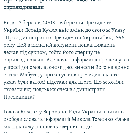
Президента України» понад тиждень не
МУЛЬТИМЕДІА
оприлюднювали
ФОТО
Київ, 17 березня 2003 – 6 березня Президент
СПЕЦПРОЄКТИ
України Леонід Кучма вніс зміни до свого ж Указу
ПОДКАСТИ
“Про адміністрацію Президента України” від 1996
року. Цей важливий документ понад тиждень
лежав під сукном, тобто його спершу не
КРИМ РЕАЛІЇ
оприлюднювали. Але поява інформації про цей указ
РУС
у пресі допомогла, очевидно, винести його на денне
УКР
світло. Мабуть, у приховувачів президентського
указу були вагомі підстави для цього. Що ж хотіли
КТАТ
сховати від людських очей в адміністрації
Президента?
ДОЛУЧАЙСЯ!
Голова Комітету Верховної Ради України з питань
свободи слова та інформації Микола Томенко кілька
місяців тому ініціював звернення до