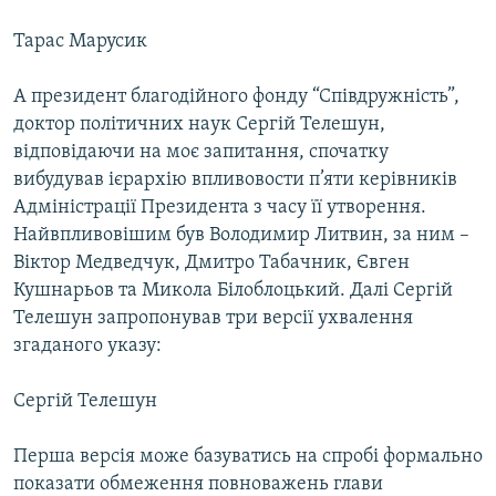
Тарас Марусик
А президент благодійного фонду “Співдружність”,
доктор політичних наук Сергій Телешун,
відповідаючи на моє запитання, спочатку
вибудував ієрархію впливовости п’яти керівників
Адміністрації Президента з часу її утворення.
Найвпливовішим був Володимир Литвин, за ним –
Віктор Медведчук, Дмитро Табачник, Євген
Кушнарьов та Микола Білоблоцький. Далі Сергій
Телешун запропонував три версії ухвалення
згаданого указу:
Сергій Телешун
Перша версія може базуватись на спробі формально
показати обмеження повноважень глави