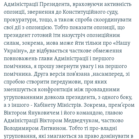
Адміністрації Президента, враховуючи активність
опозиції, звернення до Конституційного суду,
прокуратури, тощо, а також спроба скоординувати
свої дії з опозицією. Тобто показати опозиції, що
президент готовий іти назустріч опозиційним
силам, зокрема, мова може йти тільки про «Нашу
Україну», де відбувається часткове обмеження
повноважень глави Адміністрації і першого
помічника, я прошу звернути увагу і на першого
помічника. Друга версія пов’язана ,насамперед, зі
спробою створити передумови, при яких
зменшується конфронтація між провладними
угрупованнями довкола президента, з одного боку,
а з іншого - Кабінету Міністрів. Зокрема, прем’єром
Віктором Януковичем і його командою, главою
Адміністрації Віктором Медведчуком, частково
Володимиром Литвином. Тобто ті про-владні
угруповання, які змагаються за право домінувати в