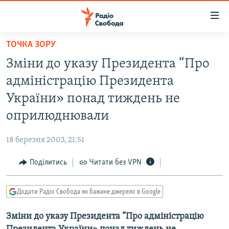
Доступність
посилання
Перейти
ТОЧКА ЗОРУ
до
РАДІО СВОБОДА – 70 РОКІВ
Зміни до указу Президента “Про
основного
ВСЕ ЗА ДОБУ
матеріалу
адміністрацію Президента
СТАТТІ
Перейти
України» понад тиждень не
до
ВІЙНА
ПОЛІТИКА
оприлюднювали
основної
РОСІЙСЬКА «ФІЛЬТРАЦІЯ»
ЕКОНОМІКА
навігації
18 березня 2003, 21:51
Перейти
ДОНБАС.РЕАЛІЇ
СУСПІЛЬСТВО
до
Поділитись
Читати без VPN
КРИМ.РЕАЛІЇ
КУЛЬТУРА
пошуку
ТИ ЯК?
СПОРТ
Додати Радіо Свобода як бажане джерело в Google
СХЕМИ
УКРАЇНА
Зміни до указу Президента “Про адміністрацію
КИТАЙ.ВИКЛИКИ
СВІТ