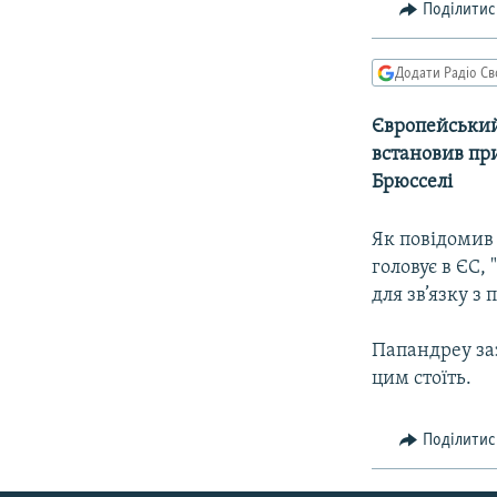
МУЛЬТИМЕДІА
Поділитис
ФОТО
Додати Радіо Св
СПЕЦПРОЄКТИ
ПОДКАСТИ
Європейський
встановив пр
Брюсселі
Як повідомив 
головує в ЄС,
для зв’язку з
Папандреу заз
цим стоїть.
Поділитис
КРИМ РЕАЛІЇ
РУС