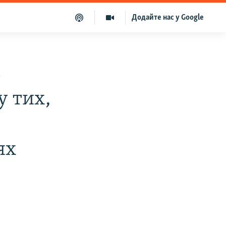
Додайте нас у Google
з
у тих,
ях