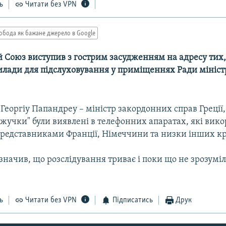
ь
Читати без VPN
обода як бажане джерело в Google
 Союз виступив з гострим засудженням на адресу тих,
илади для підслуховування у приміщеннях Ради міністр
Георгіу Папандреу – міністр закордонних справ Греції,
 "жучки" були виявлені в телефонних апаратах, які вик
 представниками Франції, Німеччини та низки інших кр
начив, що розслідування триває і поки що не зрозуміло
ь
Читати без VPN
Підписатись
Друк