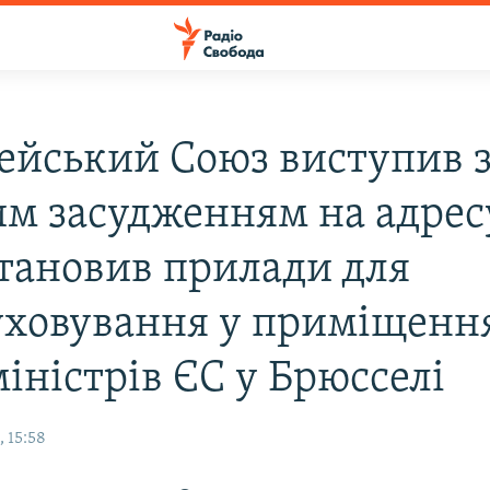
ейський Союз виступив 
им засудженням на адрес
становив прилади для
уховування у приміщенн
іністрів ЄС у Брюсселі
 15:58