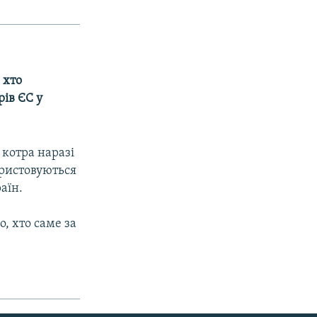
 хто
ів ЄС у
 котра наразі
ористовуються
аїн.
, хто саме за