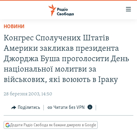
Доступність
посилання
Перейти
НОВИНИ
до
РАДІО СВОБОДА – 70 РОКІВ
Конгрес Сполучених Штатів
основного
ВСЕ ЗА ДОБУ
матеріалу
Америки закликав президента
СТАТТІ
Перейти
Джорджа Буша проголосити День
до
ВІЙНА
ПОЛІТИКА
національної молитви за
основної
РОСІЙСЬКА «ФІЛЬТРАЦІЯ»
ЕКОНОМІКА
навігації
військових, які воюють в Іраку
Перейти
ДОНБАС.РЕАЛІЇ
СУСПІЛЬСТВО
до
28 березня 2003, 14:50
КРИМ.РЕАЛІЇ
КУЛЬТУРА
пошуку
Поділитись
Читати без VPN
ТИ ЯК?
СПОРТ
СХЕМИ
УКРАЇНА
Додати Радіо Свобода як бажане джерело в Google
КИТАЙ.ВИКЛИКИ
СВІТ