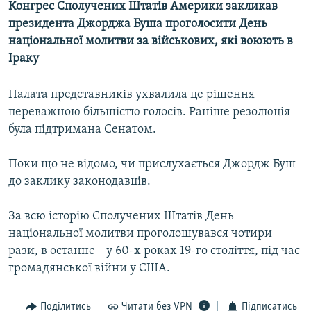
Конгрес Сполучених Штатів Америки закликав
МУЛЬТИМЕДІА
президента Джорджа Буша проголосити День
ФОТО
національної молитви за військових, які воюють в
Іраку
СПЕЦПРОЄКТИ
ПОДКАСТИ
Палата представників ухвалила це рішення
переважною більшістю голосів. Раніше резолюція
КРИМ РЕАЛІЇ
була підтримана Сенатом.
РУС
Поки що не відомо, чи прислухається Джордж Буш
УКР
до заклику законодавців.
КТАТ
За всю історію Сполучених Штатів День
ДОЛУЧАЙСЯ!
національної молитви проголошувався чотири
рази, в останнє – у 60-х роках 19-го століття, під час
громадянської війни у США.
Поділитись
Читати без VPN
Підписатись