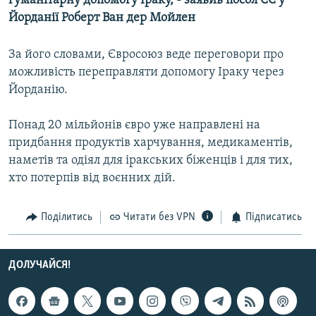
гуманітарну допомогу Іраку, - заявив посол ЄС у
МУЛЬТИМЕДІА
Йорданії Роберт Ван дер Мойлен
ФОТО
За його словами, Євросоюз веде переговори про
СПЕЦПРОЄКТИ
можливість переправляти допомогу Іраку через
ПОДКАСТИ
Йорданію.
Понад 20 мільйонів євро уже направлені на
КРИМ РЕАЛІЇ
придбання продуктів харчування, медикаментів,
РУС
наметів та одіял для іракських біженців і для тих,
УКР
хто потерпів від воєнних дій.
КТАТ
Поділитись
Читати без VPN
Підписатись
ДОЛУЧАЙСЯ!
ДОЛУЧАЙСЯ!