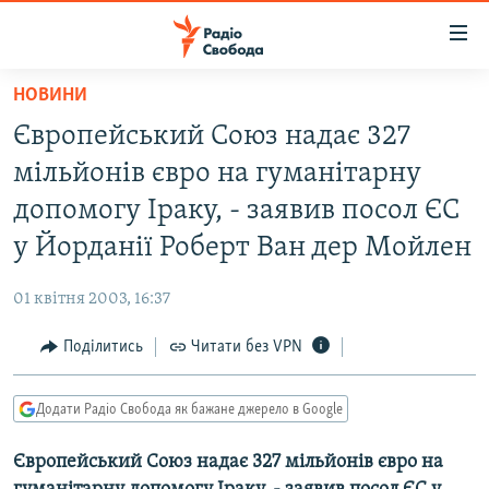
Доступність
посилання
Перейти
НОВИНИ
до
РАДІО СВОБОДА – 70 РОКІВ
Європейський Союз надає 327
основного
ВСЕ ЗА ДОБУ
матеріалу
мільйонів євро на гуманітарну
СТАТТІ
Перейти
допомогу Іраку, - заявив посол ЄС
до
ВІЙНА
ПОЛІТИКА
у Йорданії Роберт Ван дер Мойлен
основної
РОСІЙСЬКА «ФІЛЬТРАЦІЯ»
ЕКОНОМІКА
навігації
01 квітня 2003, 16:37
Перейти
ДОНБАС.РЕАЛІЇ
СУСПІЛЬСТВО
до
Поділитись
Читати без VPN
КРИМ.РЕАЛІЇ
КУЛЬТУРА
пошуку
ТИ ЯК?
СПОРТ
Додати Радіо Свобода як бажане джерело в Google
СХЕМИ
УКРАЇНА
Європейський Союз надає 327 мільйонів євро на
КИТАЙ.ВИКЛИКИ
СВІТ