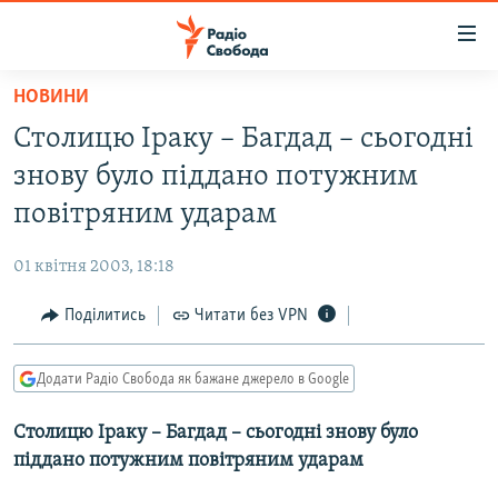
Доступність
посилання
Перейти
НОВИНИ
до
РАДІО СВОБОДА – 70 РОКІВ
Столицю Іраку – Багдад – сьогодні
основного
ВСЕ ЗА ДОБУ
матеріалу
знову було піддано потужним
СТАТТІ
Перейти
повітряним ударам
до
ВІЙНА
ПОЛІТИКА
основної
01 квітня 2003, 18:18
РОСІЙСЬКА «ФІЛЬТРАЦІЯ»
ЕКОНОМІКА
навігації
Перейти
Поділитись
Читати без VPN
ДОНБАС.РЕАЛІЇ
СУСПІЛЬСТВО
до
КРИМ.РЕАЛІЇ
КУЛЬТУРА
пошуку
Додати Радіо Свобода як бажане джерело в Google
ТИ ЯК?
СПОРТ
Столицю Іраку – Багдад – сьогодні знову було
СХЕМИ
УКРАЇНА
піддано потужним повітряним ударам
КИТАЙ.ВИКЛИКИ
СВІТ