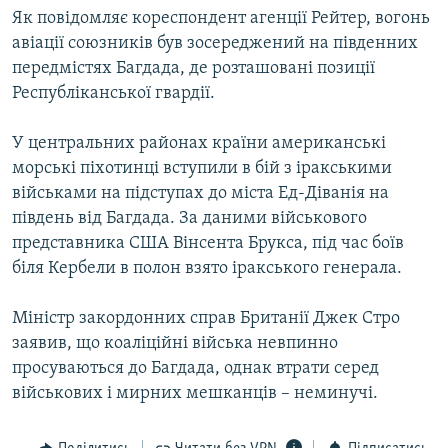
Як повідомляє кореспондент агенції Рейтер, вогонь
МУЛЬТИМЕДІА
авіації союзників був зосереджений на південних
ФОТО
передмістях Багдада, де розташовані позиції
СПЕЦПРОЄКТИ
Республіканської гвардії.
ПОДКАСТИ
У центральних районах країни американські
морські піхотинці вступили в бій з іракськими
КРИМ РЕАЛІЇ
військами на підступах до міста Ед-Діванія на
РУС
південь від Багдада. За даними військового
УКР
представника США Вінсента Брукса, під час боїв
біля Кербели в полон взято іракського генерала.
КТАТ
Міністр закордонних справ Британії Джек Стро
ДОЛУЧАЙСЯ!
заявив, що коаліційні війська невпинно
просуваються до Багдада, однак втрати серед
військових і мирних мешканців – неминучі.