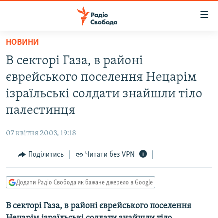
Доступність
посилання
Перейти
НОВИНИ
до
РАДІО СВОБОДА – 70 РОКІВ
В секторі Газа, в районі
основного
ВСЕ ЗА ДОБУ
матеріалу
єврейського поселення Нецарім
СТАТТІ
Перейти
ізраїльські солдати знайшли тіло
до
ВІЙНА
ПОЛІТИКА
палестинця
основної
РОСІЙСЬКА «ФІЛЬТРАЦІЯ»
ЕКОНОМІКА
навігації
07 квітня 2003, 19:18
Перейти
ДОНБАС.РЕАЛІЇ
СУСПІЛЬСТВО
до
Поділитись
Читати без VPN
КРИМ.РЕАЛІЇ
КУЛЬТУРА
пошуку
ТИ ЯК?
СПОРТ
Додати Радіо Свобода як бажане джерело в Google
СХЕМИ
УКРАЇНА
В секторі Газа, в районі єврейського поселення
КИТАЙ.ВИКЛИКИ
СВІТ