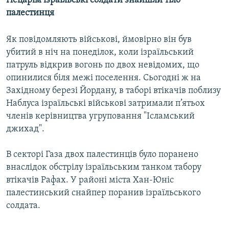
Нецарім ізраїльські солдати знайшли тіло
МУЛЬТИМЕДІА
палестинця
ФОТО
Як повідомляють військові, ймовірно він був
СПЕЦПРОЄКТИ
убитий в ніч на понеділок, коли ізраїльський
ПОДКАСТИ
патруль відкрив вогонь по двох невідомих, що
опинилися біля межі поселення. Сьогодні ж на
Західному березі Йордану, в таборі втікачів поблизу
КРИМ РЕАЛІЇ
Наблуса ізраїльські військові затримали п’ятьох
РУС
членів керівництва угруповання "Ісламський
УКР
джихад".
КТАТ
В секторі Газа двох палестинців було поранено
внаслідок обстрілу ізраїльським танком табору
ДОЛУЧАЙСЯ!
втікачів Рафах. У районі міста Хан-Юніс
палестинський снайпер поранив ізраїльського
солдата.