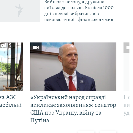
Вийшов з полону, а дружина
виїхала до Польщі. Як після 1000
днів неволі вибратися «із
психологічної і фінансової ями»
на АЗС –
«Український народ справді
Нов
мобільні
викликає захоплення»: сенатор
виж
США про Україну, війну та
уда
Путіна