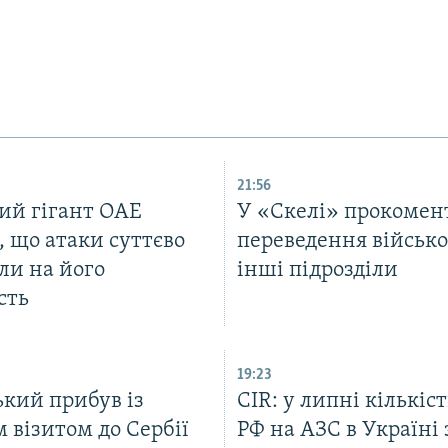
21:56
ий гігант ОАЕ
У «Скелі» прокомен
, що атаки суттєво
переведення військо
ли на його
інші підрозділи
сть
19:23
ький прибув із
CIR: у липні кількіст
 візитом до Сербії
РФ на АЗС в Україні 