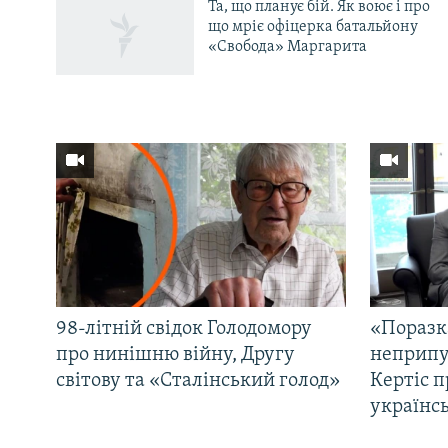
Та, що планує бій. Як воює і про
що мріє офіцерка батальйону
«Свобода» Маргарита
98-літній свідок Голодомору
«Поразк
про нинішню війну, Другу
неприпу
світову та «Сталінський голод»
Кертіс п
українс