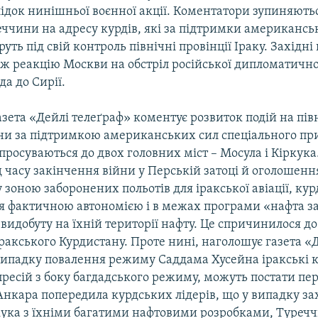
лідок нинішньої воєнної акції. Коментатори зупиняють
еччини на адресу курдів, які за підтримки американсь
руть під свій контроль північні провінції Іраку. Західні
ож реакцію Москви на обстріл російської дипломатично
да до Сирії.
зета «Дейлі телеґраф» коментує розвиток подій на півн
они за підтримкою американських сил спеціального пр
 просуваються до двох головних міст – Мосула і Кіркука.
ід часу закінчення війни у Перській затоці й оголошенн
 зоною заборонених польотів для іракської авіації, ку
я фактичною автономією і в межах програми «нафта за
видобуту на їхній території нафту. Це спричинилося д
ракського Курдистану. Проте нині, наголошує газета «
випадку повалення режиму Саддама Хусейна іракські к
пресій з боку багдадського режиму, можуть постати пе
Анкара попередила курдських лідерів, що у випадку з
кука з їхніми багатими нафтовими розробками, Туречч