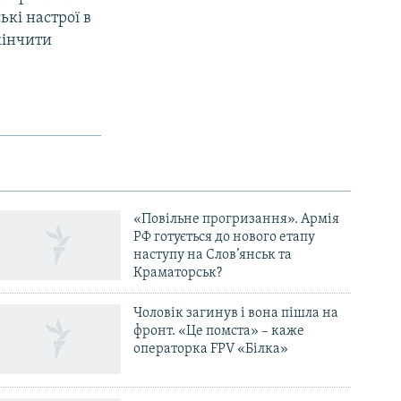
кі настрої в
кінчити
«Повільне прогризання». Армія
РФ готується до нового етапу
наступу на Слов’янськ та
Краматорськ?
Чоловік загинув і вона пішла на
фронт. «Це помста» – каже
операторка FPV «Білка»