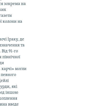
ся зокрема на
ких
 газети
ї колони на
очі Іраку, де
изначення та
 Від 91-го
я північної
рди
 харчі» могли
о певного
Дейлі
урди, які
ред іншою
ахоплення
ина введе