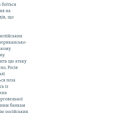
 боїться
ня на
дів, що
англійських
американсько-
ському
ну.
чить цю атаку
но, Росія
алі
ся поза
ь із
ожна
орговельної
ідним банкам
ію російських