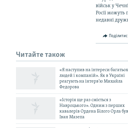
військ у Чечн
Росії можуть 
недавні дружн
Поділитис
Читайте також
«Я наступив на інтереси багатьох
людей і компаній». Як в Україні
реагують на інтерв’ю Михайла
Федорова
«Історія ще раз сміється з
Навроцького». Одним з перших
кавалерів Ордена Білого Орла бу
Іван Мазепа