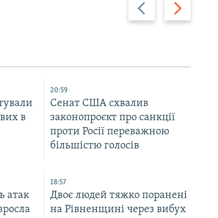
Назад
Вперед
20:59
тували
Cенат США схвалив
вих в
законопроєкт про санкції
проти Росії переважною
більшістю голосів
18:57
ь атак
Двоє людей тяжко поранені
зросла
на Рівненщині через вибух