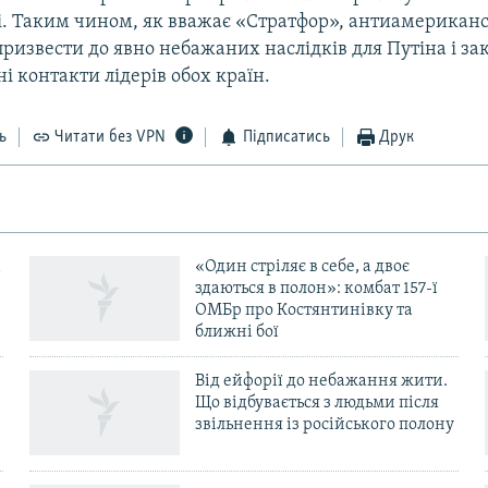
і. Таким чином, як вважає «Стратфор», антиамерикансь
призвести до явно небажаних наслідків для Путіна і за
і контакти лідерів обох країн.
ь
Читати без VPN
Підписатись
Друк
«Один стріляє в себе, а двоє
здаються в полон»: комбат 157-ї
ОМБр про Костянтинівку та
ближні бої
Від ейфорії до небажання жити.
Що відбувається з людьми після
в
звільнення із російського полону