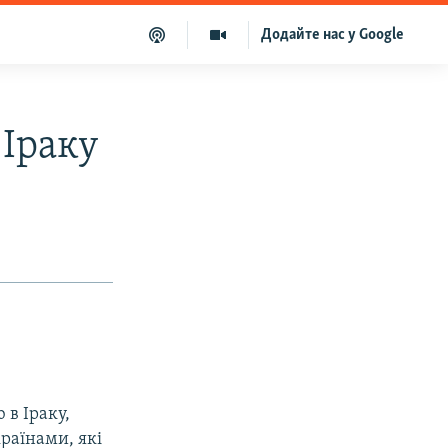
Додайте нас у Google
 Іраку
 в Іраку,
раїнами, які