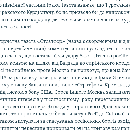
до північної частини Іраку. Газета вважає, що Туреччина
іракського Курдистану, бо це призвело би до напружен
ці спільного кордону, де теж живе значна частина кур
незалежності.
ернетна газета «Стратфор» (назва є скороченням від 
ічні передбачення») коментує останні ускладнення в 
дносинах, що постали після удару 6-го квітня по росій
му конвою на шляху від Багдада до сирійського кордо
сі не знайдено, проте Москва не приховує, що вона ба
ША за російську позицію у воєнній акції в Іраку. Звичай
ному списку Вашингтона, пише «Стратфор». Кремль і д
під тиском з боку США. Серед іншого Москва залишаєть
ічних інтересів у післявоєнному Іраку, перетворившис
афтового партнера Багдада у стороннього. Далі, як м
шингтон припинить лобіювати вступ Росії до Світової т
а також виступати за скасування російських боргів зах
ашингтон перестане прикривати очі на криваву кампан