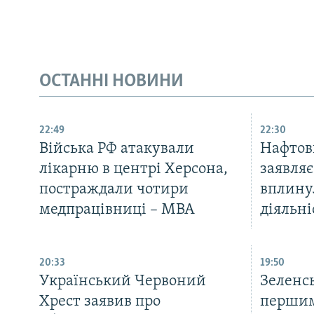
ОСТАННІ НОВИНИ
22:49
22:30
Війська РФ атакували
Нафтов
лікарню в центрі Херсона,
заявляє
постраждали чотири
вплину
медпрацівниці – МВА
діяльні
20:33
19:50
Український Червоний
Зеленс
Хрест заявив про
першим