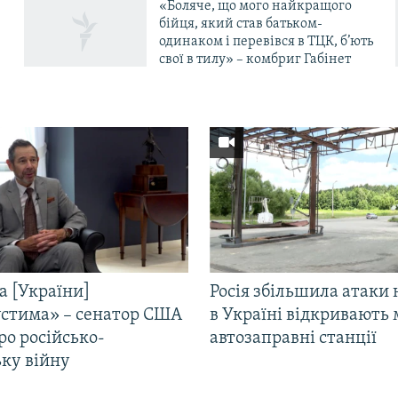
«Боляче, що мого найкращого
бійця, який став батьком-
одинаком і перевівся в ТЦК, б’ють
свої в тилу» – комбриг Габінет
а [України]
Росія збільшила атаки 
стима» – сенатор США
в Україні відкривають 
ро російсько-
автозаправні станції
ьку війну