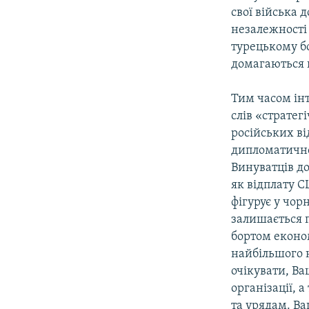
свої війська 
незалежності 
турецькому бо
домагаються 
Тим часом інт
слів «стратег
російських ві
дипломатично
Винуватців до
як відплату С
фігурує у чор
залишається 
бортом економ
найбільшого н
очікувати, Ва
організації, 
та урядам. В