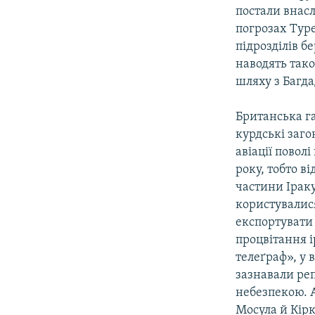
МУЛЬТИМЕДІА
постали внас
ФОТО
погрозах Тур
підрозділів бе
СПЕЦПРОЄКТИ
наводять так
ПОДКАСТИ
шляху з Багда
Британська га
курдські заг
авіації поволі
року, тобто в
частини Іраку
користувалис
експортувати 
процвітання і
телеґраф», у 
зазнавали ре
небезпекою. 
Мосула й Кір