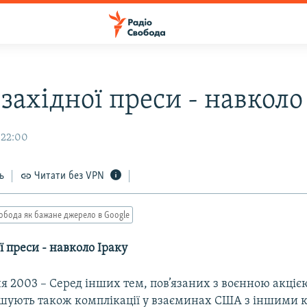
західної преси - навколо
 22:00
ь
Читати без VPN
обода як бажане джерело в Google
ї преси - навколо Іраку
ня 2003 – Серед інших тем, пов’язаних з воєнною акцією
ушують також комплікації у взаєминах США з іншими к