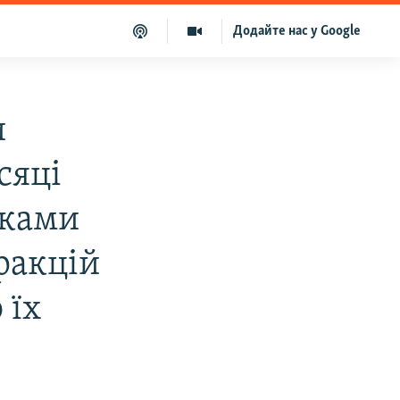
Додайте нас у Google
и
сяці
иками
ракцій
 їх