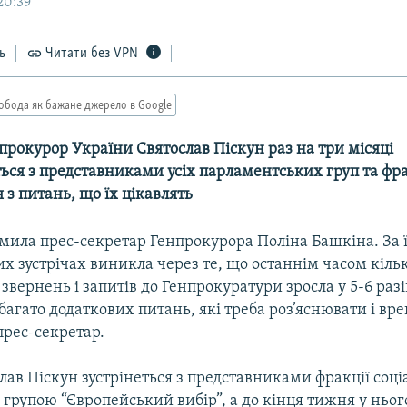
20:39
ь
Читати без VPN
обода як бажане джерело в Google
рокурор України Святослав Піскун раз на три місяці
ься з представниками усіх парламентських груп та фр
з питань, що їх цікавлять
мила прес-секретар Генпрокурора Поліна Башкіна. За ї
их зустрічах виникла через те, що останнім часом кільк
звернень і запитів до Генпрокуратури зросла у 5-6 разів
агато додаткових питань, які треба роз’яснювати і вре
прес-секретар.
лав Піскун зустрінеться з представниками фракції соціа
групою “Європейський вибір”, а до кінця тижня у ньог