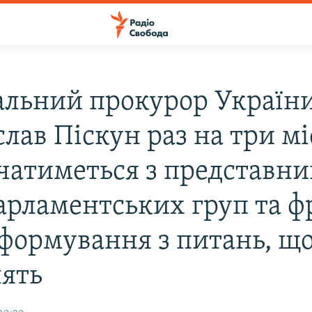
альний прокурор Україн
лав Піскун раз на три мі
ічатиметься з представн
парламентських груп та ф
нформування з питань, що
лять