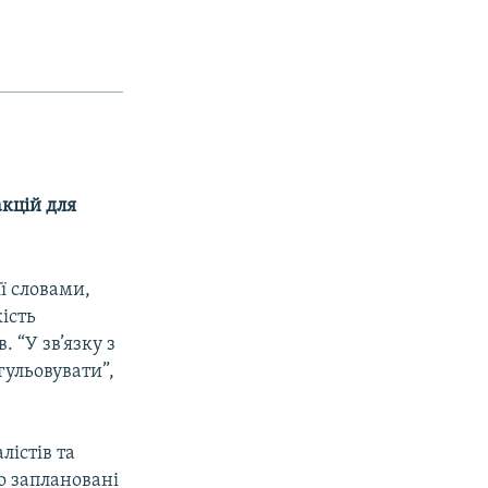
акцій для
ї словами,
ість
. “У зв’язку з
гульовувати”,
лістів та
о заплановані