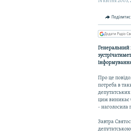
МУЛЬТИМЕДІА
14 квітня 2003, 
ФОТО
Поділитис
СПЕЦПРОЄКТИ
ПОДКАСТИ
Додати Радіо Св
Генеральний п
зустрічатимет
інформування 
Про це повідо
потреба в так
депутатських 
цим виникає б
- наголосила 
Завтра Святос
депутатською 